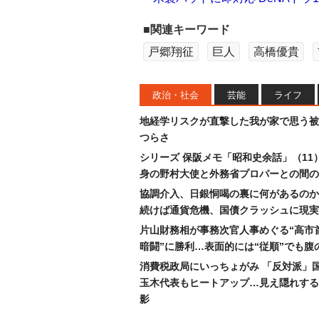
■関連キーワード
戸郷翔征
巨人
高橋優貴
政治・社会
芸能
ライフ
地経学リスクが直撃した我が家で思う被
つらさ
シリーズ 保阪メモ「昭和史余話」（11
身の野村大使と外務省プロパーとの間の
協調介入、日銀恫喝の裏に何があるのか
続けば通貨危機、国債クラッシュに現実
片山財務相が事務次官人事めぐる“高市
暗闘”に勝利…表面的には“従順”でも腹
消費税政局にいっちょがみ 「反対派」
玉木代表もヒートアップ…見え隠れする
影