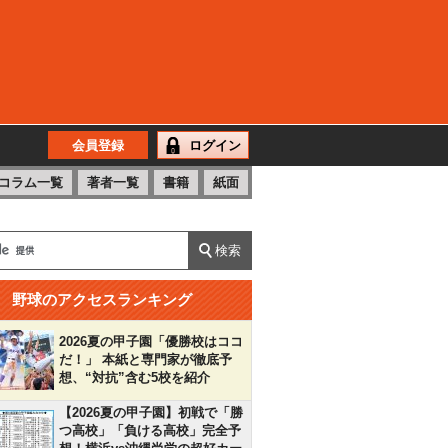
会員登録
ログイン
コラム一覧
著者一覧
書籍
紙面
野球のアクセスランキング
2026夏の甲子園「優勝校はココ
だ！」 本紙と専門家が徹底予
想、“対抗”含む5校を紹介
【2026夏の甲子園】初戦で「勝
つ高校」「負ける高校」完全予