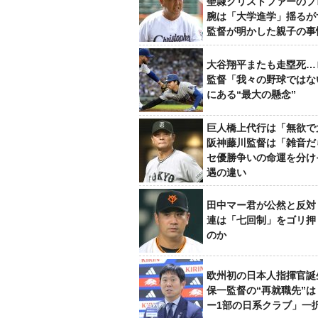
聖隷クリストファーのプ
腕は「大学進学」揺るが
監督が明かした親子の事
大谷翔平またも走塁死…
監督「我々の野球ではな
にある“最大の懸念”
巨人橋上代行は「無欲で
阪神藤川監督は「雑音だ
セ優勝争いの命運を分け
遇の違い
田中マー君が公然と反対
連は「七回制」をゴリ押
のか
欧州初の日本人指揮官誕
保一監督の“再就職先”
ー1部の日系クラブ」一