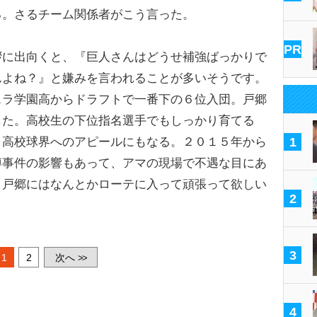
る。さるチーム関係者がこう言った。
PR
拶に出向くと、『巨人さんはどうせ補強ばっかりで
んよね？』と嫌みを言われることが多いそうです。
スラ学園高からドラフトで一番下の６位入団。戸郷
した。高校生の下位指名選手でもしっかり育てる
と高校球界へのアピールにもなる。２０１５年から
1
博事件の影響もあって、アマの現場で不遇な目にあ
、戸郷にはなんとかローテに入って頑張って欲しい
2
3
1
2
次へ
>>
4