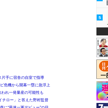
5
ス片手に宿舎の自室で指導
のクビ危機から開幕一塁に急浮上
に救われ一発量産の可能性も
イチロー」と答えた野村監督
1森に“最速一軍デビュー”の目