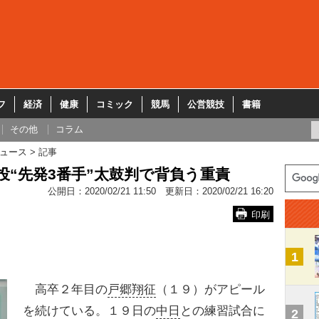
フ
経済
健康
コミック
競馬
公営競技
書籍
その他
コラム
ュース
記事
投“先発3番手”太鼓判で背負う重責
公開日：
2020/02/21 11:50
更新日：
2020/02/21 16:20
印刷
1
高卒２年目の
戸郷翔征
（１９）がアピール
を続けている。１９日の
中日
との練習試合に
2