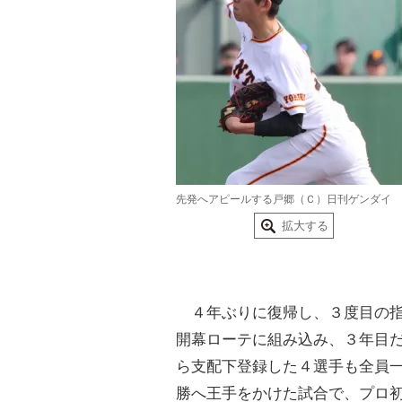
先発へアピールする戸郷（Ｃ）日刊ゲンダイ
拡大する
４年ぶりに復帰し、３度目の指
開幕ローテに組み込み、３年目
ら支配下登録した４選手も全員
勝へ王手をかけた試合で、プロ