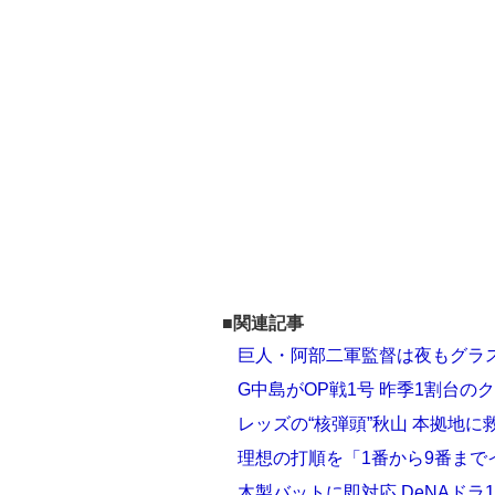
■関連記事
巨人・阿部二軍監督は夜もグラ
G中島がOP戦1号 昨季1割台
レッズの“核弾頭”秋山 本拠地
理想の打順を「1番から9番まで
木製バットに即対応 DeNAドラ