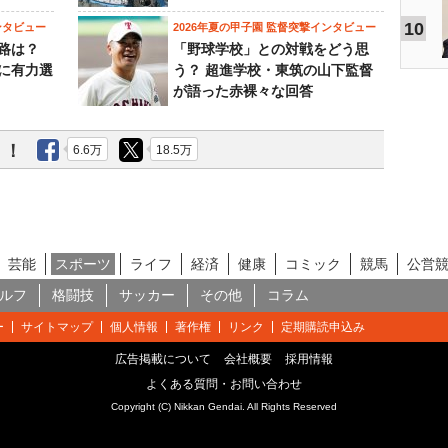
10
ンタビュー
2026年夏の甲子園 監督突撃インタビュー
路は？
「野球学校」との対戦をどう思
に有力選
う？ 超進学校・東筑の山下監督
が語った赤裸々な回答
う！
6.6万
18.5万
芸能
スポーツ
ライフ
経済
健康
コミック
競馬
公営
ルフ
格闘技
サッカー
その他
コラム
ー
サイトマップ
個人情報
著作権
リンク
定期購読申込み
広告掲載について
会社概要
採用情報
よくある質問・お問い合わせ
Copyright (C) Nikkan Gendai. All Rights Reserved