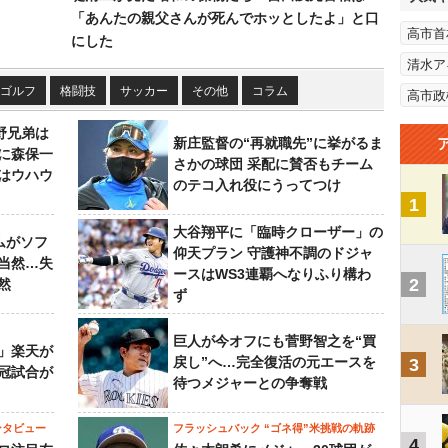
「あんたの親父さんが死んでホッとしたよ」と口
高市首
にした
清水ア
ゴルフ
格闘技
サッカー
その他
コラム
高市政
野兄弟は
新庄監督の“再就職先”に挙がるま
らに森保一
さかの球団 采配に賛否もチーム
はウハウ
のテコ入れ役にうってつけ
1
大谷翔平に「臨時クローザー」の
ムがソフ
仰天プラン 守護神不調のドジャ
当然…失
ースはWS3連覇へなりふり構わ
2
然
ず
巨人が今オフにも菅野智之を“買
」楽天が
戻し”へ…完全復活の元エースを
3
冠試合が
待つメジャーとの争奪戦
ンタビュー
フラッシュバック “ゴネ得”米挑戦の軌跡
4