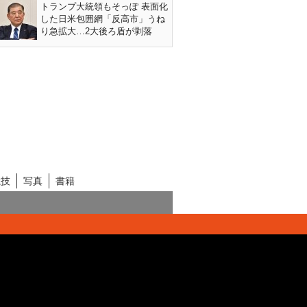
トランプ大統領もそっぽ 表面化
した日米包囲網「反高市」うね
り急拡大…2大後ろ盾が剥落
競技
写真
書籍