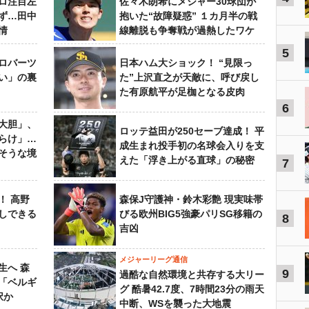
ロ注目左
佐々木朗希にメジャー30球団が
ず…田中
抱いた“故障疑惑” １カ月半の戦
情
線離脱も争奪戦が過熱したワケ
5
ロバーツ
日本ハム大ショック！ “見限っ
い」の裏
た”上沢直之が天敵に、呼び戻し
た有原航平が足枷となる皮肉
6
大胆」、
ロッテ益田が250セーブ達成！ 平
らけ」…
成生まれ投手初の名球会入りを支
そうな境
えた「浮き上がる直球」の秘密
7
！ 高野
森保J守護神・鈴木彩艶 現実味帯
しできる
びる欧州BIG5強豪パリSG移籍の
8
吉凶
メジャーリーグ通信
生へ 森
9
過酷な自然環境と共存する大リー
は「ベルギ
グ 酷暑42.7度、7時間23分の雨天
択か
中断、WSを襲った大地震