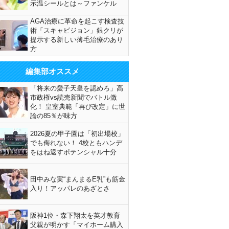
示温シールとは～ファンケル
AGA治療に革命を起こす検査技
術「スキャビジョン」銀クリが
提示する新しい薄毛治療のあり
方
編集部オススメ
「将来の愛子天皇を認めろ」高
市政権vs読売新聞でバトル激
化！ 皇室典範「再び改定」に世
論の85％が味方
2026夏の甲子園は「初出場校」
でも侮れない！ 4校ともハンデ
をはね返すポテンシャル十分
田中みな実“まんまるE乳”も筋金
入り！アッパレのあざとさ
阪神1位・森下翔太を英才教育
父親が明かす「マイホーム購入