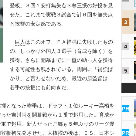
登板。３回１安打無失点３奪三振の好投を見
せた。これまで実戦３試合で計６回を無失点
3
と抜群の安定感である。
巨人
はこのオフ、ＦＡ補強に失敗したもの
4
の、しっかり外国人３選手（育成を除く）を
獲得。さらに開幕までに一塁の助っ人を獲得
する可能性も残されている。周囲に「補強ば
5
かり」と言わせないため、最近の原監督は、
若手の抜擢にも前向きだ。
揮となった昨季は、
ドラフト
１位ルーキー高橋を
PR
だった吉川尚を開幕戦から１番で起用した。育成か
一軍で起用。新人だった戸郷も５年ぶりのリーグ優
PR
初登板初先発させた。大抜擢の後は、ＣＳ、日本シ