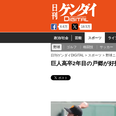
6.6万
18.5万
政治/社会
芸能
スポーツ
ライ
野球
ゴルフ
格闘技
サッカー
日刊ゲンダイDIGITAL
スポーツ
野球ニ
巨人高卒2年目の戸郷が好