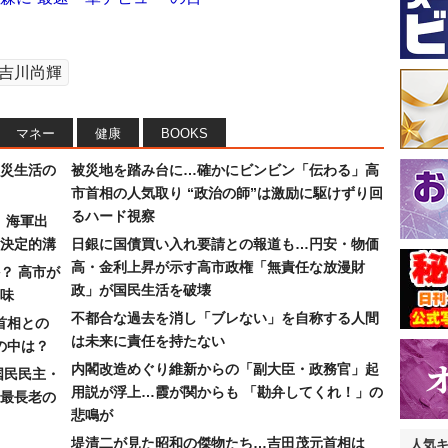
吉川尚輝
マネー
健康
BOOKS
災生活の
被災地を踏み台に…確かにビンビン「伝わる」高
市首相の人気取り “政治の師”は激励に駆けずり回
るハード視察
）海軍出
決定的溝
日銀に国債買い入れ要請との報道も…円安・物価
高・金利上昇が示す高市政権「無責任な放漫財
？ 高市が
政」が国民生活を破壊
味
不都合な過去を消し「ブレない」を自称する人間
首相との
は未来に責任を持たない
の中は？
内閣改造めぐり維新からの「副大臣・政務官」起
国民民主・
用説が浮上…霞が関からも 「勘弁してくれ！」の
最長老の
悲鳴が
堤清二が見た昭和の傑物たち…吉田茂元首相は
人気