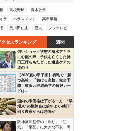
相
高校野球
青木歌音
キラ
ハラスメント
高市早苗
権
黄川田仁志
巨人
フジテレビ
アクセスランキング
週間
強いショック状態の清水アキラ
に心配の声…子供を亡くした神
田正輝らもたどった遺族ケアの
道のり
【2026夏の甲子園】初戦で「勝
つ高校」「負ける高校」完全予
想！横浜vs沖縄尚学の超好カー
ドは…
国内の米価格は下がる一方…“早
場米”の概算金は前年より4割下
回り農家からは悲鳴が
阪神藤川監督の「焦り」「短
気」「采配」に大きな不安…岡