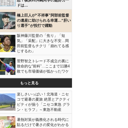
想！横浜vs沖縄尚学の超好カー
ドは…
橋上巨人が“不祥事”阿部前監督
の遺産に助けられる幸運…“肝い
り選手”が投打で躍動
阪神藤川監督の「焦り」「短
気」「采配」に大きな不安…岡
田前監督もチクリ「崩れてる感
じするわ」
菅野智之トレード不成立の裏に
致命的な“前科”…ここまで11勝4
敗でも市場価値が低かったワケ
もっと見る
楽しさいっぱい！北海道・ニセ
コで避暑の夏旅 絶景とアクティ
ビティが揃う「ニセコ東急 グラ
ン・ヒラフ」～東急不動産
暑熱対策が義務化される時代に
貼るだけで暑さの変化がわかる