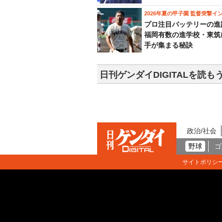
2026年夏の甲子園 監督突撃イ
プロ注目バッテリーの進
福岡有数の進学校・東筑
手が集まる秘訣
日刊ゲンダイDIGITALを読も
政治/社会
野球
ゴ
サイトポリシ