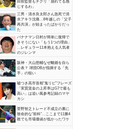
田前監督もチクリ「崩れてる感
じするわ」
三男・清水良太郎さん急死で清
水アキラ沈痛…8年越しの「父子
再共演」が始まったばかりだっ
た
バナナマン日村が簡単に復帰で
きそうにない「もう1つの理由」
…レギュラー11本抱える人気者
のジレンマ
阪神・大山悠輔なぜ離婚を自ら
公表？ 球団OBが指摘する「先
手」の狙い
嘘つき高市首相“鬼リピ”フレーズ
「実質賃金の上昇率はG7で最も
高い」は追い風参考記録のマヤ
カシ
菅野智之トレード不成立の裏に
致命的な“前科”…ここまで11勝4
敗でも市場価値が低かったワケ