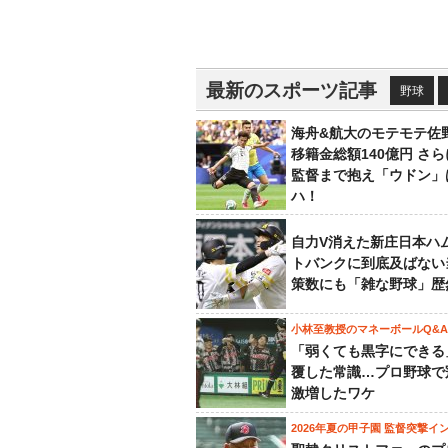
最新のスポーツ記事
野球
海舟&航大のモテモテ佐
移籍金総額140億円 さ
監督まで抱え「ウドン」
ハ！
自力V消えた新庄日本ハ
トバンクに到底及ばない
策数にも「雑な野球」歴
小林至教授のマネーボールQ&A
「弱くても黒字にできる
覆した常識…プロ野球で
激増したワケ
2026年夏の甲子園 監督突撃イ