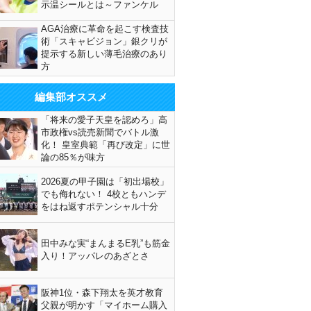
示温シールとは～ファンケル
AGA治療に革命を起こす検査技
術「スキャビジョン」銀クリが
提示する新しい薄毛治療のあり
方
編集部オススメ
「将来の愛子天皇を認めろ」高
市政権vs読売新聞でバトル激
化！ 皇室典範「再び改定」に世
論の85％が味方
2026夏の甲子園は「初出場校」
でも侮れない！ 4校ともハンデ
をはね返すポテンシャル十分
田中みな実“まんまるE乳”も筋金
入り！アッパレのあざとさ
阪神1位・森下翔太を英才教育
父親が明かす「マイホーム購入