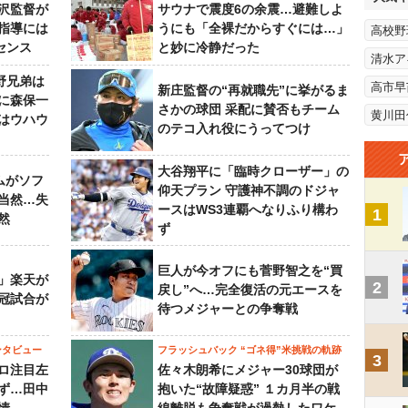
沢監督が
サウナで震度6の余震…避難しよ
指導には
うにも「全裸だからすぐには…」
高校野
センス
と妙に冷静だった
清水ア
野兄弟は
高市早
新庄監督の“再就職先”に挙がるま
らに森保一
さかの球団 采配に賛否もチーム
黄川田
はウハウ
のテコ入れ役にうってつけ
大谷翔平に「臨時クローザー」の
ムがソフ
仰天プラン 守護神不調のドジャ
当然…失
ースはWS3連覇へなりふり構わ
1
然
ず
巨人が今オフにも菅野智之を“買
」楽天が
2
戻し”へ…完全復活の元エースを
冠試合が
待つメジャーとの争奪戦
ンタビュー
フラッシュバック “ゴネ得”米挑戦の軌跡
3
ロ注目左
佐々木朗希にメジャー30球団が
ず…田中
抱いた“故障疑惑” １カ月半の戦