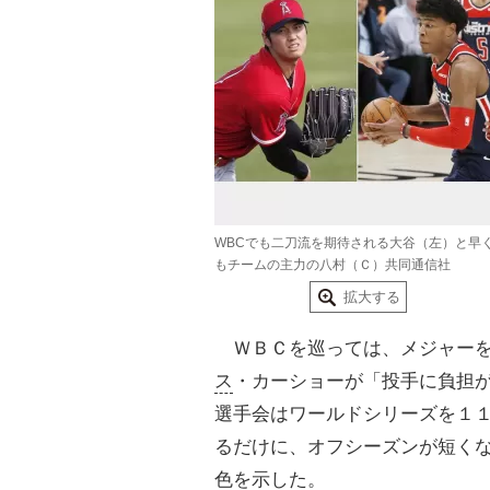
WBCでも二刀流を期待される大谷（左）と早
もチームの主力の八村（Ｃ）共同通信社
拡大する
ＷＢＣを巡っては、メジャーを
ス
・カーショーが「投手に負担
選手会はワールドシリーズを１
るだけに、オフシーズンが短く
色を示した。