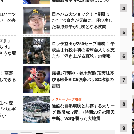
情
線離脱も争奪戦が過熱したワケ
4
ロバーツ
日本ハム大ショック！ “見限っ
い」の裏
た”上沢直之が天敵に、呼び戻し
た有原航平が足枷となる皮肉
5
大胆」、
ロッテ益田が250セーブ達成！ 平
らけ」…
成生まれ投手初の名球会入りを支
そうな境
6
えた「浮き上がる直球」の秘密
！ 高野
森保J守護神・鈴木彩艶 現実味帯
しできる
びる欧州BIG5強豪パリSG移籍の
7
吉凶
メジャーリーグ通信
生へ 森
8
過酷な自然環境と共存する大リー
は「ベルギ
グ 酷暑42.7度、7時間23分の雨天
択か
中断、WSを襲った大地震
9