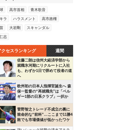
球
高市首相
青木歌音
キラ
ハラスメント
高市政権
苗
大岩剛
スキャンダル
仁志
アクセスランキング
週間
佐藤二朗は信州大経済学部から
就職氷河期にリクルートに入社
も、わずか1日で辞めて役者の道
へ
欧州初の日本人指揮官誕生へ 森
保一監督の“再就職先”は「ベル
ギー1部の日系クラブ」一択か
菅野智之トレード不成立の裏に
致命的な“前科”…ここまで11勝4
敗でも市場価値が低かったワケ
強いショック状態の清水アキラ