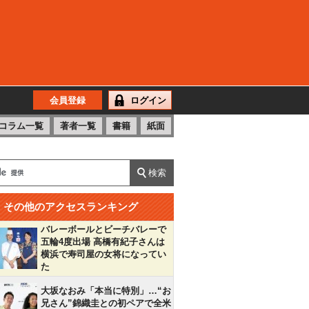
会員登録
ログイン
コラム一覧
著者一覧
書籍
紙面
その他のアクセスランキング
バレーボールとビーチバレーで
五輪4度出場 高橋有紀子さんは
横浜で寿司屋の女将になってい
た
大坂なおみ「本当に特別」…“お
兄さん”錦織圭との初ペアで全米