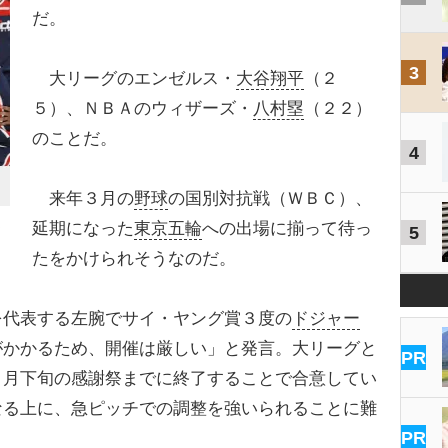
だ。
3
大リーグのエンゼルス・
大谷翔平
（２
５）、ＮＢＡのウィザーズ・
八村塁
（２２）
のことだ。
4
来年３月の
野球
の国別対抗戦（ＷＢＣ）、
く
延期になった
東京五輪
への出場に揃って待っ
5
たをかけられそうなのだ。
代表する左腕でサイ・ヤング賞３度の
ドジャー
がかかるため、開催は厳しい」と発言。大リーグと
PR
１月下旬の感謝祭までに終了することで合意してい
なる上に、急ピッチでの調整を強いられることに難
PR