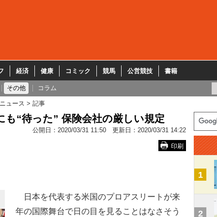
フ
経済
健康
コミック
競馬
公営競技
書籍
その他
コラム
ニュース
記事
にも“待った” 保険会社の厳しい規定
公開日：
2020/03/31 11:50
更新日：
2020/03/31 14:22
印刷
1
日本を代表する米国のプロアスリートが来
年の国際舞台で日の目を見ることはなさそう
2