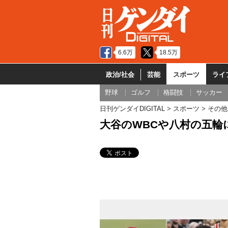
6.6万
18.5万
政治/社会
芸能
スポーツ
ライ
野球
ゴルフ
格闘技
サッカー
日刊ゲンダイDIGITAL
スポーツ
その他
大谷のWBCや八村の五輪