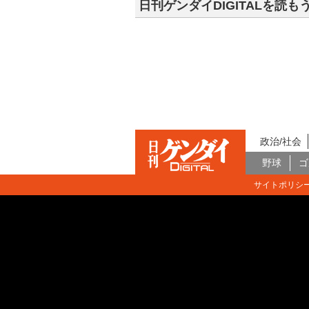
日刊ゲンダイDIGITALを読も
政治/社会
野球
ゴ
サイトポリシ