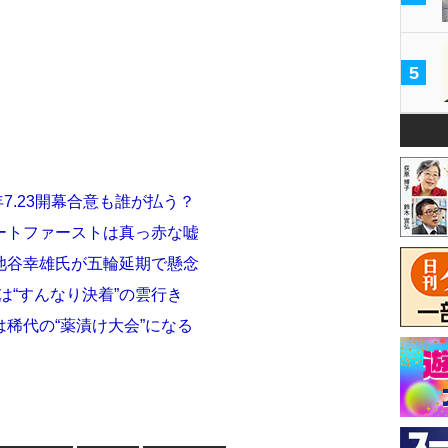
5
7.23開幕合意も誰が払う？
ートファーストは真っ赤な嘘
池谷幸雄氏が五輪延期で懸念
は“すんなり決着”の雲行き
稀代の“薬漬け大会”になる