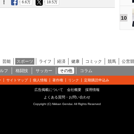
う！
6.6万
18.5万
10
芸能
スポーツ
ライフ
経済
健康
コミック
競馬
公営
ルフ
格闘技
サッカー
その他
コラム
ー
サイトマップ
個人情報
著作権
リンク
定期購読申込み
広告掲載について
会社概要
採用情報
よくある質問・お問い合わせ
Copyright (C) Nikkan Gendai. All Rights Reserved