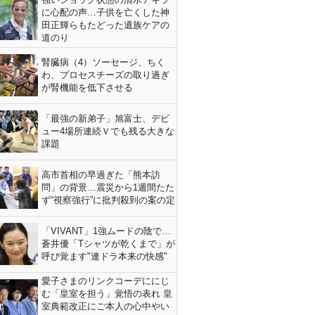
に心配の声…子供を亡くした神
田正輝らもたどった遺族ケアの
道のり
腎臓病（4）ソーセージ、ちく
わ、プロセスチーズの取り過ぎ
が腎機能を低下させる
「最強の新弟子」旭富士、デビ
ュー4場所連続Ｖでも残る大きな
課題
高市首相の早過ぎた「熊本訪
問」の背景…震災から1週間たた
ず“視察強行”に批判殺到の案の定
「VIVANT」1強ムードの陰で…
蒼井優「Tシャツが乾くまで」が
呼び覚ます"連ドラ本来の快感"
愛子さまのリンクコーデににじ
む「皇室を担う」覚悟の表れ 皇
室典範改正にご本人の心中やい