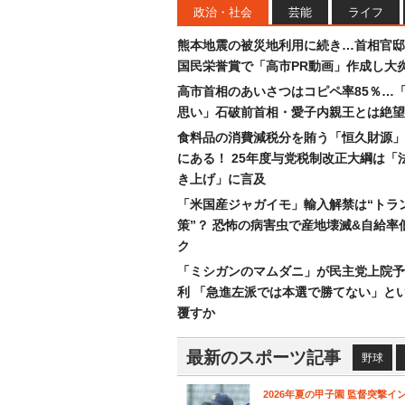
政治・社会
芸能
ライフ
熊本地震の被災地利用に続き…首相官邸
国民栄誉賞で「高市PR動画」作成し大
高市首相のあいさつはコピペ率85％…
思い」石破前首相・愛子内親王とは絶望
食料品の消費減税分を賄う「恒久財源」
にある！ 25年度与党税制改正大綱は「
き上げ」に言及
「米国産ジャガイモ」輸入解禁は“トラ
策”？ 恐怖の病害虫で産地壊滅&自給率
ク
「ミシガンのマムダニ」が民主党上院予
利 「急進左派では本選で勝てない」と
覆すか
最新のスポーツ記事
野球
2026年夏の甲子園 監督突撃イ