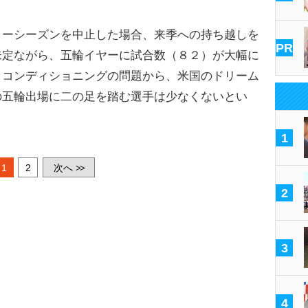
ーシーズンを中止した場合、来季への持ち越しを
PR
未定ながら、五輪イヤーに試合数（８２）が大幅に
、コンディショニングの問題から、米国のドリーム
の五輪出場に二の足を踏む選手は少なくないとい
1
1
2
次へ
>>
2
3
4