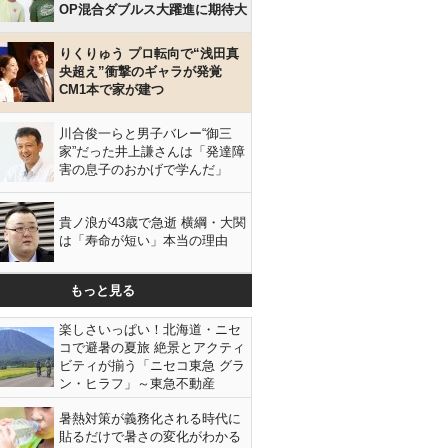
OP混合ダブルス大躍進に期待大
りくりゅう プロ転向で“浅田真
央超え”衝撃のギャラが発覚
CM1本で家が建つ
川合俊一らと男子バレー“御三
家”だった井上謙さんは「発達障
害の息子のおかげで学んだ」
貴ノ浪が43歳で急逝 横綱・大関
は「寿命が短い」本当の理由
もっと見る
楽しさいっぱい！北海道・ニセ
コで避暑の夏旅 絶景とアクティ
ビティが揃う「ニセコ東急 グラ
ン・ヒラフ」～東急不動産
暑熱対策が義務化される時代に
貼るだけで暑さの変化がわかる