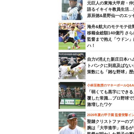
元巨人の東海大甲府・仲
語るイキイキ教員生活…
原辰徳&星野仙一のエッ
海舟&航大のモテモテ佐
移籍金総額140億円 さ
監督まで抱え「ウドン」
ハ！
自力V消えた新庄日本ハ
トバンクに到底及ばない
策数にも「雑な野球」歴
小林至教授のマネーボールQ&A
「弱くても黒字にできる
覆した常識…プロ野球で
激増したワケ
2026年夏の甲子園 監督突撃イ
聖隷クリストファーのプ
腕は「大学進学」揺るが