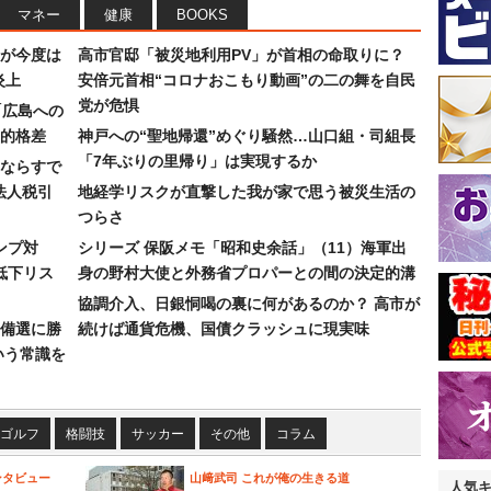
マネー
健康
BOOKS
が今度は
高市官邸「被災地利用PV」が首相の命取りに？
炎上
安倍元首相“コロナおこもり動画”の二の舞を自民
党が危惧
「広島への
的格差
神戸への“聖地帰還”めぐり騒然…山口組・司組長
「7年ぶりの里帰り」は実現するか
ならすで
法人税引
地経学リスクが直撃した我が家で思う被災生活の
つらさ
ンプ対
シリーズ 保阪メモ「昭和史余話」（11）海軍出
低下リス
身の野村大使と外務省プロパーとの間の決定的溝
協調介入、日銀恫喝の裏に何があるのか？ 高市が
備選に勝
続けば通貨危機、国債クラッシュに現実味
いう常識を
ゴルフ
格闘技
サッカー
その他
コラム
ンタビュー
山﨑武司 これが俺の生きる道
人気