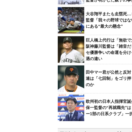
監督が明かした親子の事
大谷翔平またも走塁死…
監督「我々の野球ではな
にある“最大の懸念”
巨人橋上代行は「無欲で
阪神藤川監督は「雑音だ
セ優勝争いの命運を分け
遇の違い
田中マー君が公然と反対
連は「七回制」をゴリ押
のか
欧州初の日本人指揮官誕
保一監督の“再就職先”
ー1部の日系クラブ」一