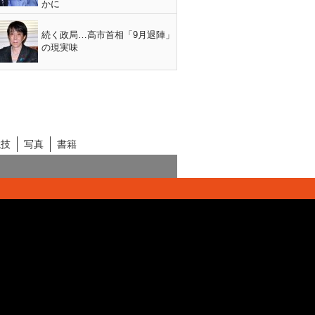
かに
続く政局…高市首相「9月退陣」
の現実味
競技
写真
書籍