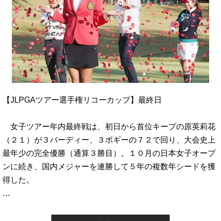
【JLPGAツアー選手権リコーカップ】最終日
女子ツアー年内最終戦は、初日から首位キープの原英莉花
（２１）が３バーディー、３ボギーの７２で回り、大会史上
最年少の完全優勝（通算３勝目）。１０月の日本女子オープ
ンに続き、国内メジャーを連勝して５年の複数年シードを獲
得した。
…