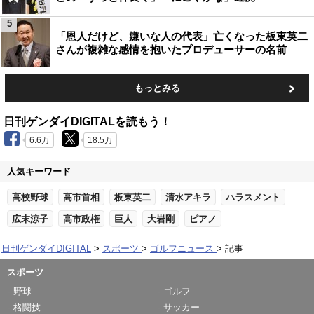
5
「恩人だけど、嫌いな人の代表」亡くなった板東英二
さんが複雑な感情を抱いたプロデューサーの名前
もっとみる
日刊ゲンダイDIGITALを読もう！
6.6万
18.5万
人気キーワード
高校野球
高市首相
板東英二
清水アキラ
ハラスメント
広末涼子
高市政権
巨人
大岩剛
ピアノ
日刊ゲンダイDIGITAL
スポーツ
ゴルフニュース
記事
スポーツ
野球
ゴルフ
格闘技
サッカー