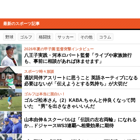
最新のスポーツ記事
野球
ゴルフ
格闘技
サッカー
その他
コラム
2026年夏の甲子園 監督突撃インタビュー
八王子実践・河本ロバート監督「ライブや家族旅行
も、事前に相談があれば休ませます」
スポーツ時々放談
通訳同伴アスリートに思うこと 英語ネーティブになる
必要はないが「伝えようとする気持ち」が大切だ
ゴルフは本当に面白い！
ゴルゴ松本さん（2）KABA.ちゃんと仲良くなって閃
いた “男”を出さなきゃいいんだ
山本由伸＆スクーバルは「伝説の左右両輪」になれる
か…ドジャースWS3連覇へ相乗効果に期待