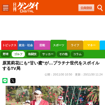
トピックス
政治・社会
芸能
スポーツ
ライフ
マネー
ボートレース
競輪
オートレース
野球
ゴルフ
格闘技
サッカー
その他
コラム
原英莉花にも“甘い蜜”が…プラチナ世代をスポイル
するTV局
公開：
20/11/30 10:50
更新：
20/11/30 11:24