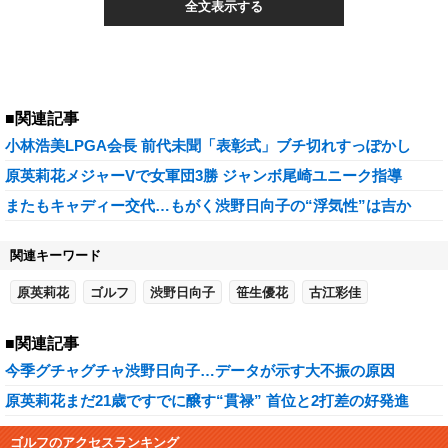
全文表示する
■関連記事
小林浩美LPGA会長 前代未聞「表彰式」ブチ切れすっぽかし
原英莉花メジャーVで女軍団3勝 ジャンボ尾崎ユニーク指導
またもキャディー交代…もがく渋野日向子の“浮気性”は吉か
関連キーワード
原英莉花
ゴルフ
渋野日向子
笹生優花
古江彩佳
■関連記事
今季グチャグチャ渋野日向子…データが示す大不振の原因
原英莉花まだ21歳ですでに醸す“貫禄” 首位と2打差の好発進
ゴルフのアクセスランキング