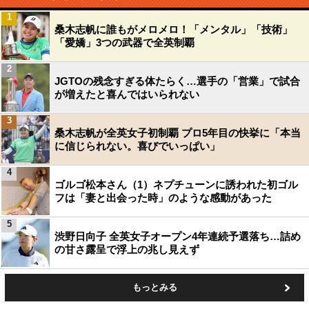
1
桑木志帆に誰もがメロメロ！「メンタル」「技術」
「愛嬌」3つの武器で全英制覇
2
JGTOの残念すぎる体たらく…選手の「営業」で試合
が増えたと喜んではいられない
3
桑木志帆が全英女子初制覇 プロ5年目の快挙に「本当
に信じられない。喜びでいっぱい」
4
ゴルゴ松本さん（1）ネプチューンに誘われた初ゴル
フは「妻と出会った時」のような感動があった
5
渋野日向子 全英女子オープン4年連続予選落ち…詰め
の甘さ露呈で浮上の兆し見えず
もっとみる