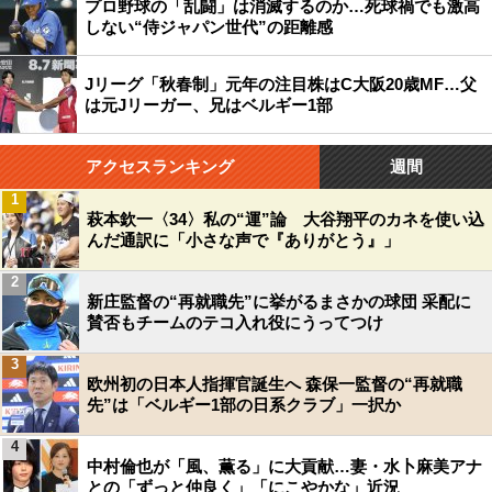
プロ野球の「乱闘」は消滅するのか…死球禍でも激高
しない“侍ジャパン世代”の距離感
Jリーグ「秋春制」元年の注目株はC大阪20歳MF…父
は元Jリーガー、兄はベルギー1部
アクセスランキング
週間
1
萩本欽一〈34〉私の“運”論 大谷翔平のカネを使い込
んだ通訳に「小さな声で『ありがとう』」
2
新庄監督の“再就職先”に挙がるまさかの球団 采配に
賛否もチームのテコ入れ役にうってつけ
3
欧州初の日本人指揮官誕生へ 森保一監督の“再就職
先”は「ベルギー1部の日系クラブ」一択か
4
中村倫也が「風、薫る」に大貢献…妻・水卜麻美アナ
との「ずっと仲良く」「にこやかな」近況