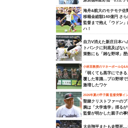
原辰徳&星野仙一のエッ
海舟&航大のモテモテ佐
移籍金総額140億円 さ
監督まで抱え「ウドン」
ハ！
自力V消えた新庄日本ハ
トバンクに到底及ばない
策数にも「雑な野球」歴
小林至教授のマネーボールQ&A
「弱くても黒字にできる
覆した常識…プロ野球で
激増したワケ
2026年夏の甲子園 監督突撃イ
聖隷クリストファーのプ
腕は「大学進学」揺るが
監督が明かした親子の事
大谷翔平またも走塁死…