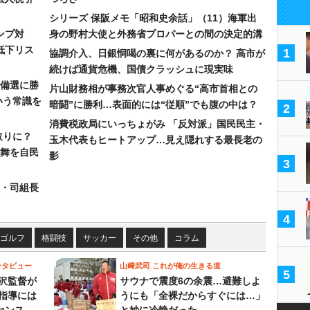
シリーズ 保阪メモ「昭和史余話」（11）海軍出
ンプ対
身の野村大使と外務省プロパーとの間の決定的溝
低下リス
1
協調介入、日銀恫喝の裏に何があるのか？ 高市が
続けば通貨危機、国債クラッシュに現実味
備選に勝
片山財務相が事務次官人事めぐる“高市首相との
いう常識を
暗闘”に勝利…表面的には“従順”でも腹の中は？
2
消費税政局にいっちょがみ 「反対派」国民民主・
取りに？
玉木代表もヒートアップ…見え隠れする最長老の
の舞を自民
影
3
組・司組長
4
ゴルフ
格闘技
サッカー
その他
コラム
ンタビュー
山﨑武司 これが俺の生きる道
5
沢監督が
サウナで震度6の余震…避難しよ
指導には
うにも「全裸だからすぐには…」