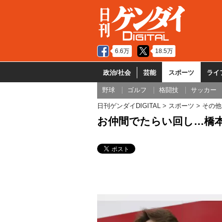
6.6万
18.5万
政治/社会
芸能
スポーツ
ライ
野球
ゴルフ
格闘技
サッカー
日刊ゲンダイDIGITAL
スポーツ
その他
お仲間でたらい回し…橋