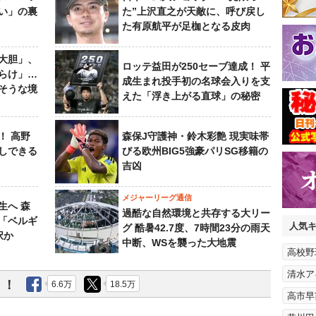
い」の裏
た”上沢直之が天敵に、呼び戻し
た有原航平が足枷となる皮肉
大胆」、
ロッテ益田が250セーブ達成！ 平
らけ」…
成生まれ投手初の名球会入りを支
そうな境
えた「浮き上がる直球」の秘密
！ 高野
森保J守護神・鈴木彩艶 現実味帯
しできる
びる欧州BIG5強豪パリSG移籍の
吉凶
メジャーリーグ通信
生へ 森
過酷な自然環境と共存する大リー
は「ベルギ
人気
グ 酷暑42.7度、7時間23分の雨天
択か
中断、WSを襲った大地震
高校野
清水ア
う！
6.6万
18.5万
高市早