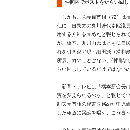
仲間内でポストをたらい回し
しかも、
菅義偉
首相（72）は
任に、
自民党
の
丸川珠代
参院議員
用する方針を固めたと報じられ
が、橋本、丸川両氏はともに自
れを引き継ぐ現・細田派（清和
所属。何のことはない。仲間内
らい回ししているだけではない
新聞・テレビは「橋本新会長は
質を変えられるのか」と報じて
赳夫元首相の秘書を務めた中原
した報道に異論を唱え、こう言