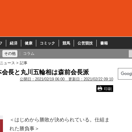
フ
経済
健康
コミック
競馬
公営競技
書籍
その他
コラム
ニュース
記事
本会長と丸川五輪相は森前会長派
公開日：
2021/02/19 06:00
更新日：
2021/02/22 09:10
印刷
＜はじめから勝敗が決められている。仕組ま
れた勝負事＞