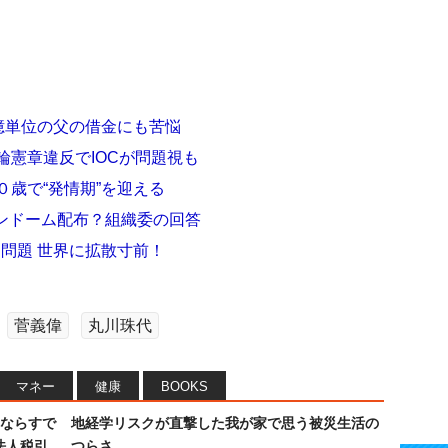
 億単位の父の借金にも苦悩
輪憲章違反でIOCが問題視も
０歳で“発情期”を迎える
コンドーム配布？組織委の回答
ラ問題 世界に拡散寸前！
菅義偉
丸川珠代
マネー
健康
BOOKS
ならすで
地経学リスクが直撃した我が家で思う被災生活の
法人税引
つらさ