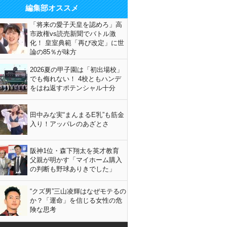
編集部オススメ
「将来の愛子天皇を認めろ」高
市政権vs読売新聞でバトル激
化！ 皇室典範「再び改定」に世
論の85％が味方
2026夏の甲子園は「初出場校」
でも侮れない！ 4校ともハンデ
をはね返すポテンシャル十分
田中みな実“まんまるE乳”も筋金
入り！アッパレのあざとさ
阪神1位・森下翔太を英才教育
父親が明かす「マイホーム購入
の判断も野球ありきでした」
“クズ男”三山凌輝はなぜモテるの
か？「運命」を信じる女性の危
険な思考