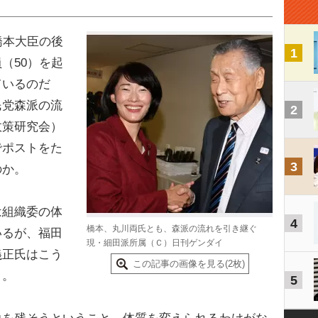
橋本大臣の後
1
（50）を起
ているのだ
民党森派の流
2
政策研究会）
でポストをた
3
のか。
組織委の体
4
橋本、丸川両氏とも、森派の流れを引き継ぐ
いるが、福田
現・細田派所属（Ｃ）日刊ゲンダイ
義正氏はこう
この記事の画像を見る(2枚)
う。
5