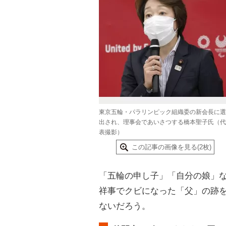
東京五輪・パラリンピック組織委の新会長に選
出され、理事会であいさつする橋本聖子氏（代
表撮影）
この記事の画像を見る(2枚)
「五輪の申し子」「自分の娘」
祥事でクビになった「父」の跡
ないだろう。