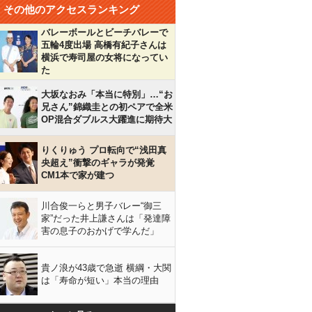
その他のアクセスランキング
バレーボールとビーチバレーで
五輪4度出場 高橋有紀子さんは
横浜で寿司屋の女将になってい
た
大坂なおみ「本当に特別」…“お
兄さん”錦織圭との初ペアで全米
OP混合ダブルス大躍進に期待大
りくりゅう プロ転向で“浅田真
央超え”衝撃のギャラが発覚
CM1本で家が建つ
川合俊一らと男子バレー“御三
家”だった井上謙さんは「発達障
害の息子のおかげで学んだ」
貴ノ浪が43歳で急逝 横綱・大関
は「寿命が短い」本当の理由