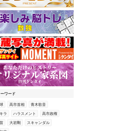
キーワード
球
高市首相
青木歌音
キラ
ハラスメント
高市政権
苗
大岩剛
スキャンダル