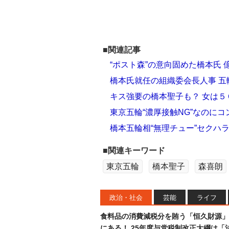
■関連記事
“ポスト森”の意向固めた橋本氏
橋本氏就任の組織委会長人事 五
キス強要の橋本聖子も？ 女は５
東京五輪“濃厚接触NG”なのに
橋本五輪相“無理チュー”セクハ
■関連キーワード
東京五輪
橋本聖子
森喜朗
政治・社会
芸能
ライフ
食料品の消費減税分を賄う「恒久財源」
にある！ 25年度与党税制改正大綱は「