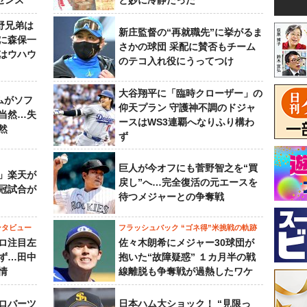
センス
と妙に冷静だった
野兄弟は
新庄監督の“再就職先”に挙がるま
らに森保一
さかの球団 采配に賛否もチーム
はウハウ
のテコ入れ役にうってつけ
大谷翔平に「臨時クローザー」の
ムがソフ
仰天プラン 守護神不調のドジャ
当然…失
ースはWS3連覇へなりふり構わ
然
ず
巨人が今オフにも菅野智之を“買
」楽天が
戻し”へ…完全復活の元エースを
冠試合が
待つメジャーとの争奪戦
ンタビュー
フラッシュバック “ゴネ得”米挑戦の軌跡
ロ注目左
佐々木朗希にメジャー30球団が
ず…田中
抱いた“故障疑惑” １カ月半の戦
情
線離脱も争奪戦が過熱したワケ
ロバーツ
日本ハム大ショック！ “見限っ