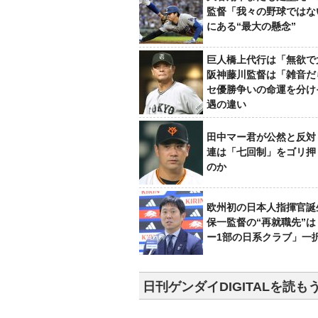
監督「我々の野球ではな
にある“最大の懸念”
巨人橋上代行は「無欲で
阪神藤川監督は「雑音だ
セ優勝争いの命運を分け
遇の違い
田中マー君が公然と反対
連は「七回制」をゴリ押
のか
欧州初の日本人指揮官誕
保一監督の“再就職先”
ー1部の日系クラブ」一
日刊ゲンダイDIGITALを読も