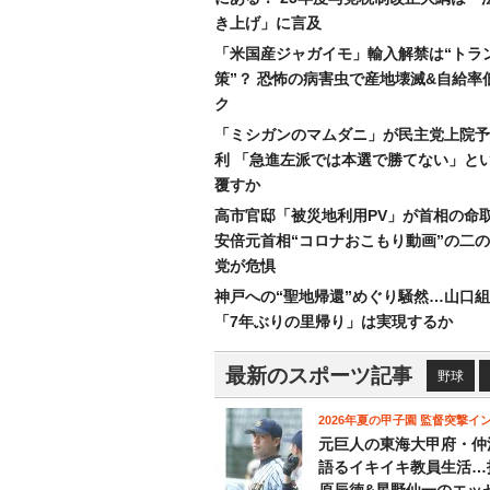
き上げ」に言及
「米国産ジャガイモ」輸入解禁は“トラ
策”？ 恐怖の病害虫で産地壊滅&自給率
ク
「ミシガンのマムダニ」が民主党上院予
利 「急進左派では本選で勝てない」と
覆すか
高市官邸「被災地利用PV」が首相の命
安倍元首相“コロナおこもり動画”の二
党が危惧
神戸への“聖地帰還”めぐり騒然…山口
「7年ぶりの里帰り」は実現するか
最新のスポーツ記事
野球
2026年夏の甲子園 監督突撃イ
元巨人の東海大甲府・仲
語るイキイキ教員生活…