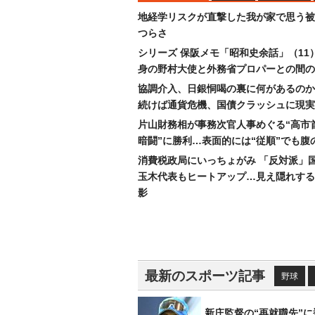
地経学リスクが直撃した我が家で思う被
つらさ
シリーズ 保阪メモ「昭和史余話」（11
身の野村大使と外務省プロパーとの間の
協調介入、日銀恫喝の裏に何があるのか
続けば通貨危機、国債クラッシュに現実
片山財務相が事務次官人事めぐる“高市
暗闘”に勝利…表面的には“従順”でも腹
消費税政局にいっちょがみ 「反対派」
玉木代表もヒートアップ…見え隠れする
影
最新のスポーツ記事
野球
新庄監督の“再就職先”