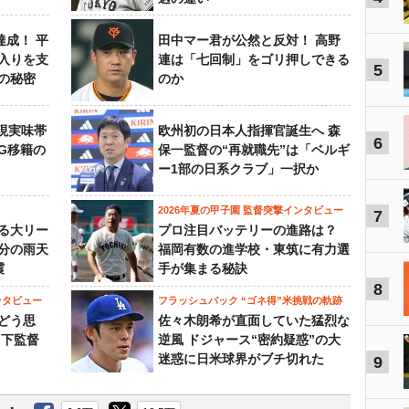
達成！ 平
田中マー君が公然と反対！ 高野
入りを支
連は「七回制」をゴリ押しできる
5
の秘密
のか
現実味帯
欧州初の日本人指揮官誕生へ 森
6
SG移籍の
保一監督の“再就職先”は「ベルギ
ー1部の日系クラブ」一択か
2026年夏の甲子園 監督突撃インタビュー
7
る大リー
プロ注目バッテリーの進路は？
3分の雨天
福岡有数の進学校・東筑に有力選
震
手が集まる秘訣
8
ンタビュー
フラッシュバック “ゴネ得”米挑戦の軌跡
どう思
佐々木朗希が直面していた猛烈な
山下監督
逆風 ドジャース“密約疑惑”の大
迷惑に日米球界がブチ切れた
9