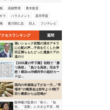
相
高校野球
青木歌音
キラ
ハラスメント
高市早苗
権
黄川田仁志
巨人
フジテレビ
アクセスランキング
週間
強いショック状態の清水アキラ
に心配の声…子供を亡くした神
田正輝らもたどった遺族ケアの
道のり
【2026夏の甲子園】初戦で「勝
つ高校」「負ける高校」完全予
想！横浜vs沖縄尚学の超好カー
ドは…
国内の米価格は下がる一方…“早
場米”の概算金は前年より4割下
回り農家からは悲鳴が
阪神藤川監督の「焦り」「短
気」「采配」に大きな不安…岡