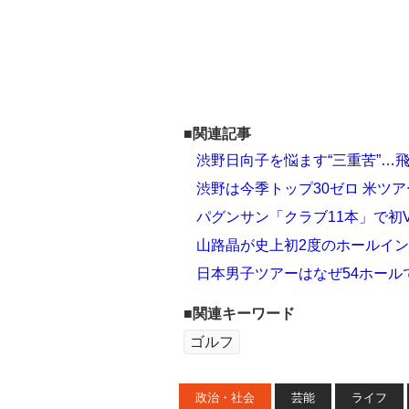
■関連記事
渋野日向子を悩ます“三重苦”…
渋野は今季トップ30ゼロ 米ツ
パグンサン「クラブ11本」で初
山路晶が史上初2度のホールインワ
日本男子ツアーはなぜ54ホール
■関連キーワード
ゴルフ
政治・社会
芸能
ライフ