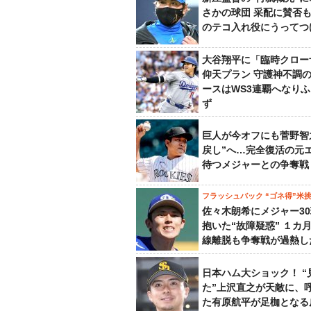
さかの球団 采配に賛否
のテコ入れ役にうってつ
大谷翔平に「臨時クロー
仰天プラン 守護神不調
ースはWS3連覇へなり
ず
巨人が今オフにも菅野智
戻し”へ…完全復活の元
待つメジャーとの争奪戦
フラッシュバック “ゴネ得”米
佐々木朗希にメジャー3
抱いた“故障疑惑” １カ
線離脱も争奪戦が過熱し
日本ハム大ショック！ “
た”上沢直之が天敵に、
た有原航平が足枷となる