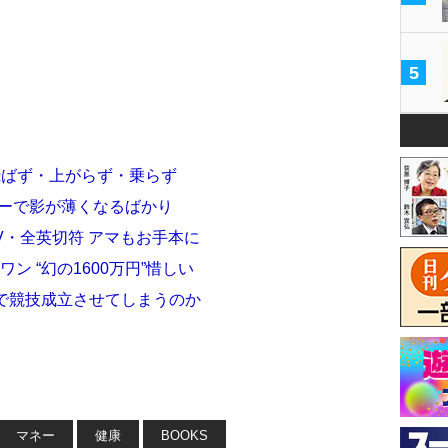
5
飛ばず・上がらず・乗らず
アーで影が薄くなるばかり
V・全英切符 アマもお手本に
ン “幻の1600万円”惜しい
で競技成立させてしまうのか
マネー
健康
BOOKS