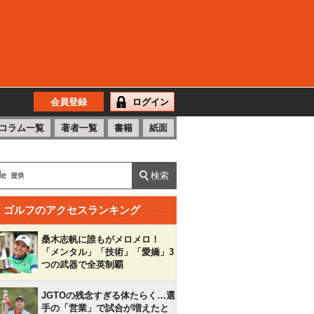
会員登録
ログイン
コラム一覧
著者一覧
書籍
紙面
ゴルフのアクセスランキング
桑木志帆に誰もがメロメロ！
「メンタル」「技術」「愛嬌」3
つの武器で全英制覇
JGTOの残念すぎる体たらく…選
手の「営業」で試合が増えたと