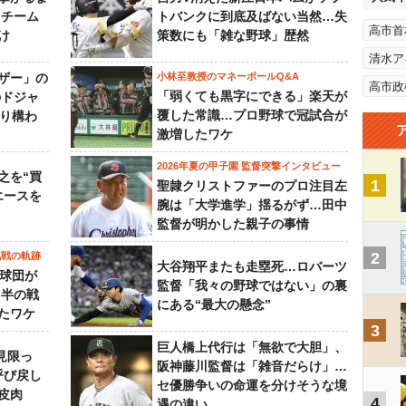
もチーム
トバンクに到底及ばない当然…失
高市首
け
策数にも「雑な野球」歴然
清水ア
ザー」の
小林至教授のマネーボールQ&A
高市政
「弱くても黒字にできる」楽天が
のドジャ
覆した常識…プロ野球で冠試合が
ふり構わ
激増したワケ
2026年夏の甲子園 監督突撃インタビュー
之を“買
1
聖隷クリストファーのプロ注目左
エースを
腕は「大学進学」揺るがず…田中
監督が明かした親子の事情
2
挑戦の軌跡
大谷翔平またも走塁死…ロバーツ
0球団が
監督「我々の野球ではない」の裏
月半の戦
にある“最大の懸念”
たワケ
3
巨人橋上代行は「無欲で大胆」、
見限っ
阪神藤川監督は「雑音だらけ」…
呼び戻し
セ優勝争いの命運を分けそうな境
皮肉
4
遇の違い