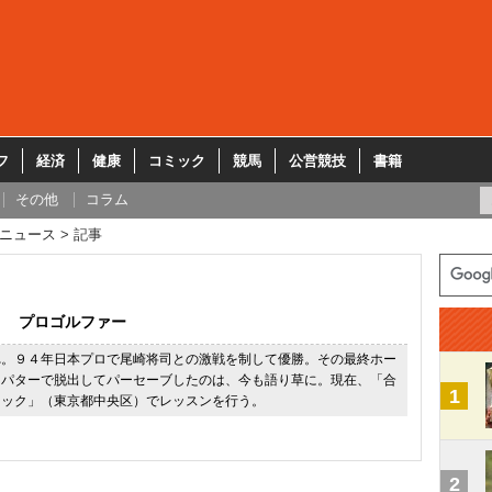
フ
経済
健康
コミック
競馬
公営競技
書籍
その他
コラム
ニュース
記事
プロゴルファー
れ。９４年日本プロで尾崎将司との激戦を制して優勝。その最終ホー
らパターで脱出してパーセーブしたのは、今も語り草に。現在、「合
1
ニック」（東京都中央区）でレッスンを行う。
2