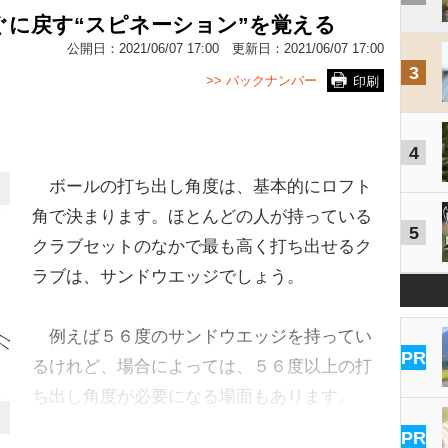
に戻す“スピネーション”を覚える
公開日：
2021/06/07 17:00
更新日：
2021/06/07 17:00
3
>> バックナンバー
印刷
4
ボールの打ち出し角度は、基本的にロフト
角で決まります。ほとんどの人が持っている
5
クラブセットのなかで最も高く打ち出せるク
ラブは、サンドウエッジでしょう。
例えば５６度のサンドウエッジを持ってい
PR
るけれど、場合によっては、５６度以上の打
ち出し角度が必要になる場面もあります。
…
PR