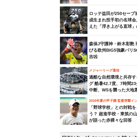
ロッテ益田が250セーブ
成生まれ投手初の名球会
えた「浮き上がる直球」
森保J守護神・鈴木彩艶 
びる欧州BIG5強豪パリ
吉凶
メジャーリーグ通信
過酷な自然環境と共存す
グ 酷暑42.7度、7時間2
中断、WSを襲った大地
2026年夏の甲子園 監督突撃イ
「野球学校」との対戦を
う？ 超進学校・東筑の
が語った赤裸々な回答