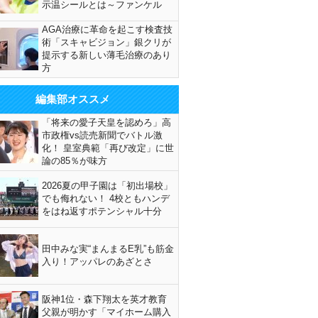
示温シールとは～ファンケル
AGA治療に革命を起こす検査技
術「スキャビジョン」銀クリが
提示する新しい薄毛治療のあり
方
編集部オススメ
「将来の愛子天皇を認めろ」高
市政権vs読売新聞でバトル激
化！ 皇室典範「再び改定」に世
論の85％が味方
2026夏の甲子園は「初出場校」
でも侮れない！ 4校ともハンデ
をはね返すポテンシャル十分
田中みな実“まんまるE乳”も筋金
入り！アッパレのあざとさ
阪神1位・森下翔太を英才教育
父親が明かす「マイホーム購入