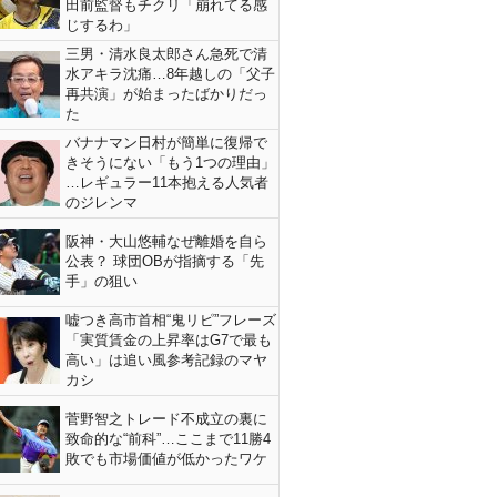
田前監督もチクリ「崩れてる感
じするわ」
三男・清水良太郎さん急死で清
水アキラ沈痛…8年越しの「父子
再共演」が始まったばかりだっ
た
バナナマン日村が簡単に復帰で
きそうにない「もう1つの理由」
…レギュラー11本抱える人気者
のジレンマ
阪神・大山悠輔なぜ離婚を自ら
公表？ 球団OBが指摘する「先
手」の狙い
嘘つき高市首相“鬼リピ”フレーズ
「実質賃金の上昇率はG7で最も
高い」は追い風参考記録のマヤ
カシ
菅野智之トレード不成立の裏に
致命的な“前科”…ここまで11勝4
敗でも市場価値が低かったワケ