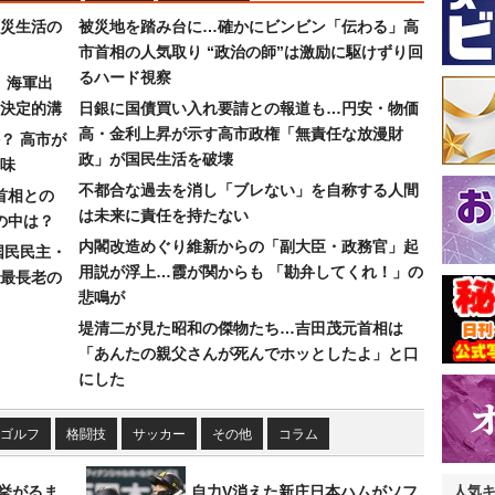
災生活の
被災地を踏み台に…確かにビンビン「伝わる」高
市首相の人気取り “政治の師”は激励に駆けずり回
るハード視察
）海軍出
決定的溝
日銀に国債買い入れ要請との報道も…円安・物価
高・金利上昇が示す高市政権「無責任な放漫財
？ 高市が
政」が国民生活を破壊
味
不都合な過去を消し「ブレない」を自称する人間
首相との
は未来に責任を持たない
の中は？
内閣改造めぐり維新からの「副大臣・政務官」起
国民民主・
用説が浮上…霞が関からも 「勘弁してくれ！」の
最長老の
悲鳴が
堤清二が見た昭和の傑物たち…吉田茂元首相は
「あんたの親父さんが死んでホッとしたよ」と口
にした
ゴルフ
格闘技
サッカー
その他
コラム
に挙がるま
自力V消えた新庄日本ハムがソフ
人気