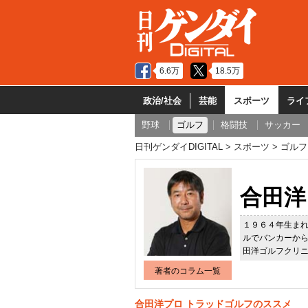
6.6万
18.5万
政治/社会
芸能
スポーツ
ライ
野球
ゴルフ
格闘技
サッカー
日刊ゲンダイDIGITAL
スポーツ
ゴルフ
合田洋
１９６４年生ま
ルでバンカーか
田洋ゴルフクリ
著者のコラム一覧
合田洋プロ トラッドゴルフのススメ