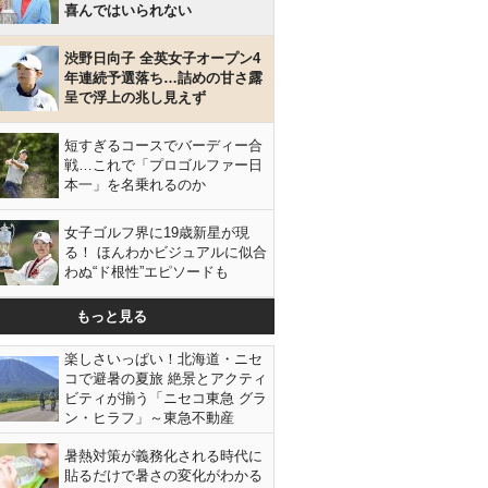
喜んではいられない
渋野日向子 全英女子オープン4
年連続予選落ち…詰めの甘さ露
呈で浮上の兆し見えず
短すぎるコースでバーディー合
戦…これで「プロゴルファー日
本一」を名乗れるのか
女子ゴルフ界に19歳新星が現
る！ ほんわかビジュアルに似合
わぬ“ド根性”エピソードも
もっと見る
楽しさいっぱい！北海道・ニセ
コで避暑の夏旅 絶景とアクティ
ビティが揃う「ニセコ東急 グラ
ン・ヒラフ」～東急不動産
暑熱対策が義務化される時代に
貼るだけで暑さの変化がわかる