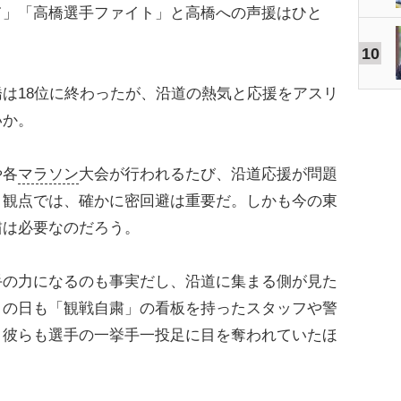
て」「高橋選手ファイト」と高橋への声援はひと
10
は18位に終わったが、沿道の熱気と応援をアスリ
いか。
や各
マラソン
大会が行われるたび、沿道応援が問題
う観点では、確かに密回避は重要だ。しかも今の東
粛は必要なのだろう。
の力になるのも事実だし、沿道に集まる側が見た
この日も「観戦自粛」の看板を持ったスタッフや警
、彼らも選手の一挙手一投足に目を奪われていたほ