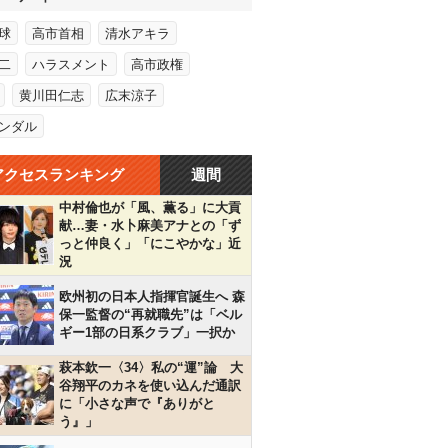
球
高市首相
清水アキラ
二
ハラスメント
高市政権
黄川田仁志
広末涼子
ンダル
アクセスランキング
週間
中村倫也が「風、薫る」に大貢
献…妻・水卜麻美アナとの「ず
っと仲良く」「にこやかな」近
況
欧州初の日本人指揮官誕生へ 森
保一監督の“再就職先”は「ベル
ギー1部の日系クラブ」一択か
萩本欽一〈34〉私の“運”論 大
谷翔平のカネを使い込んだ通訳
に「小さな声で『ありがと
う』」