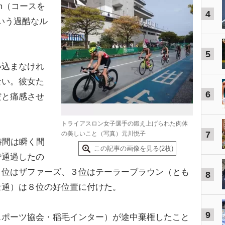
km（コースを
4
という過酷なル
5
込まなけれ
ない。彼女た
6
だと痛感させ
トライアスロン女子選手の鍛え上げられた肉体
7
の美しいこと（写真）元川悦子
時間は瞬く間
この記事の画像を見る(2枚)
で通過したの
２位はザファーズ、３位はテーラーブラウン（とも
8
富士通）は８位の好位置に付けた。
9
ポーツ協会・稲毛インター）が途中棄権したこと