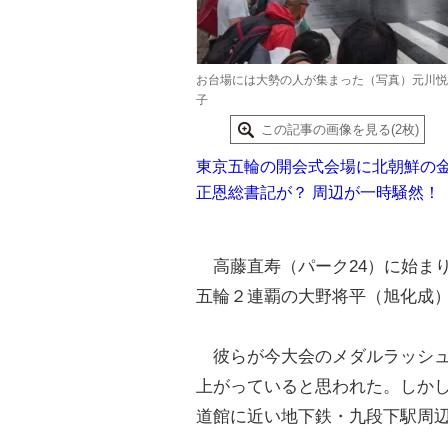
お台場には大勢の人が集まった（写真）元川悦
子
この記事の画像を見る(2枚)
東京五輪の開会式会場に北朝鮮の
正恩総書記が？ 周辺が一時騒然！
高藤直寿（パーク24）に始ま
五輪２連覇の大野将平（旭化成
彼らが今大会のメダルラッシュ
上がっていると思われた。しかし
道館に近い地下鉄・九段下駅周