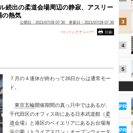
ダル続出の柔道会場周辺の静寂、アスリー
場の熱気
3
公開日：
2021/07/28 07:30
更新日：
2021/07/28 07:30
>> バックナンバー
印刷
4
5
７月の４連休が終わって26日からは通常モー
ド。
東京五輪
開催期間の真っ只中ではあるが、
PR
千代田区のオフィス街にある日本武道館（
柔
道
会場）と港区のベイエリアにあるお台場海
PR
浜公園（トライアスロン・オープンウォータ