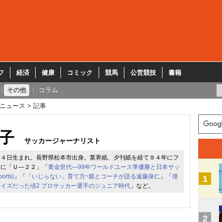
フ
経済
健康
コミック
競馬
公営競技
書籍
その他
コラム
ニュース
記事
子
サッカージャーナリスト
１４日生まれ。長野県松本市出身。業界紙、夕刊紙を経て９４年にフ
作に「Ｕ―２２」「
黄金世代―99年ワールドユース準優勝と日本サッ
orts)
」「
「いじらない」育て方~親とコーチが語る遠藤保仁
」「
僕
1
イズだった頃2 プロサッカー選手のジュニア時代
」など。
2