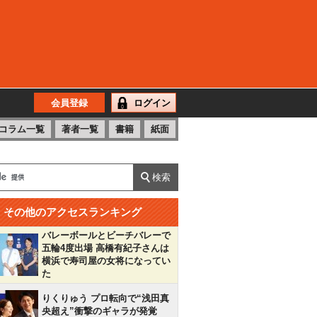
会員登録
ログイン
コラム一覧
著者一覧
書籍
紙面
その他のアクセスランキング
バレーボールとビーチバレーで
五輪4度出場 高橋有紀子さんは
横浜で寿司屋の女将になってい
た
りくりゅう プロ転向で“浅田真
央超え”衝撃のギャラが発覚