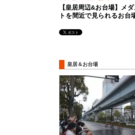
【皇居周辺&お台場】メ
トを間近で見られるお台
皇居＆お台場