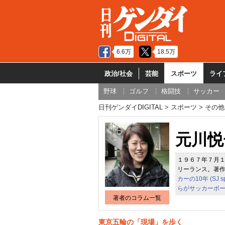
6.6万
18.5万
政治/社会
芸能
スポーツ
ライ
野球
ゴルフ
格闘技
サッカー
日刊ゲンダイDIGITAL
スポーツ
その他
元川悦
１９６７年７月
リーランス。著
カーの10年 (SJ sp
らがサッカーボー
著者のコラム一覧
東京五輪の「現場」を歩く