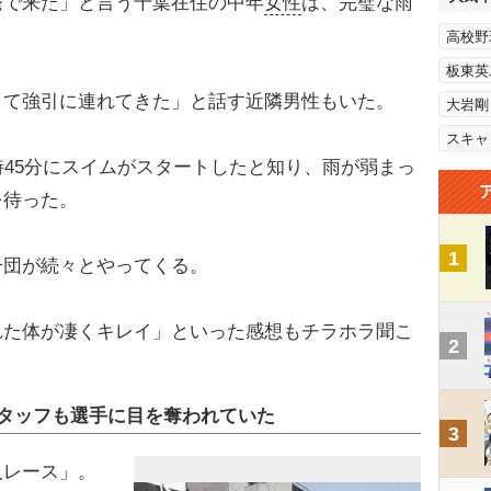
発で来た」と言う千葉在住の中年
女性
は、完璧な雨
高校野
板東英
くて強引に連れてきた」と話す近隣男性もいた。
大岩剛
スキャ
45分にスイムがスタートしたと知り、雨が弱まっ
を待った。
1
団が続々とやってくる。
れた体が凄くキレイ」といった感想もチラホラ聞こ
2
タッフも選手に目を奪われていた
3
レース」。