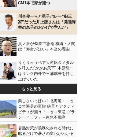
CM1本で家が建つ
川合俊一らと男子バレー“御三
家”だった井上謙さんは「発達障
害の息子のおかげで学んだ」
貴ノ浪が43歳で急逝 横綱・大関
は「寿命が短い」本当の理由
りくりゅうペア大逆転金メダル
を呼んだ“かかあ天下” 木原龍一
はリンク内外で三浦璃来を持ち
上げていた
もっと見る
楽しさいっぱい！北海道・ニセ
コで避暑の夏旅 絶景とアクティ
ビティが揃う「ニセコ東急 グラ
ン・ヒラフ」～東急不動産
暑熱対策が義務化される時代に
貼るだけで暑さの変化がわかる