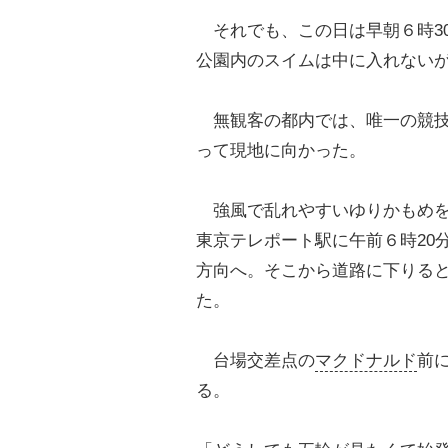
それでも、この日は早朝６時3
公園内のスイムは中に入れない
無観客の都内では、唯一の競技
って現地に向かった。
強風で乱れやすいゆりかもめを
東京テレポート駅に午前６時20
方向へ。そこから道路に下りる
た。
台場交差点の
マクドナルド
前
る。