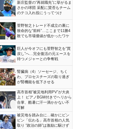
新庄監督の“再就職先”に挙がるま
さかの球団 采配に賛否もチーム
のテコ入れ役にうってつけ
菅野智之トレード不成立の裏に
致命的な“前科”…ここまで11勝4
敗でも市場価値が低かったワケ
巨人が今オフにも菅野智之を“買
戻し”へ…完全復活の元エースを
待つメジャーとの争奪戦
腎臓病（4）ソーセージ、ちく
わ、プロセスチーズの取り過ぎ
が腎機能を低下させる
高市首相“被災地利用PV”が大炎
上！ ピアノBGM付きでヘリから
合掌、酷暑に汗一滴かかない不
可解
被災地を踏み台に…確かにビン
ビン「伝わる」高市首相の人気
取り “政治の師”は激励に駆けず