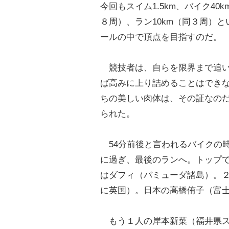
今回もスイム1.5km、バイク40
８周）、ラン10km（同３周）
ールの中で頂点を目指すのだ。
競技者は、自らを限界まで追い
ば高みに上り詰めることはでき
ちの美しい肉体は、その証なの
られた。
54分前後と言われるバイクの
に過ぎ、最後のランへ。トップ
はダフィ（バミューダ諸島）。
に英国）。日本の高橋侑子（
もう１人の岸本新菜（福井県ス