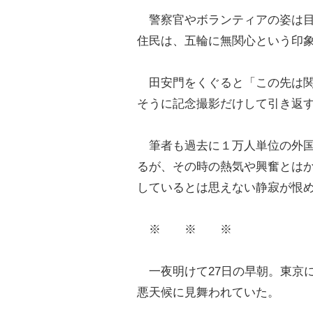
警察官やボランティアの姿は目
住民は、五輪に無関心という印
田安門をくぐると「この先は関
そうに記念撮影だけして引き返
筆者も過去に１万人単位の外国
るが、その時の熱気や興奮とは
しているとは思えない静寂が恨
※ ※ ※
一夜明けて27日の早朝。東京
悪天候に見舞われていた。