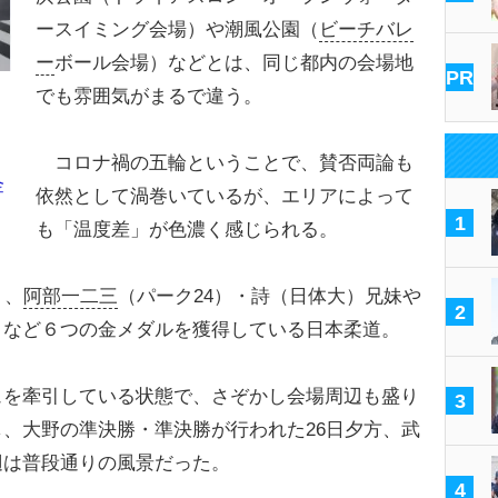
ースイミング会場）や潮風公園（
ビーチバレ
ー
ボール会場）などとは、同じ都内の会場地
PR
でも雰囲気がまるで違う。
コロナ禍の五輪ということで、賛否両論も
金
依然として渦巻いているが、エリアによって
1
も「温度差」が色濃く感じられる。
り、
阿部一二三
（パーク24）・詩（日体大）兄妹や
2
）など６つの金メダルを獲得している日本柔道。
を牽引している状態で、さぞかし会場周辺も盛り
3
、大野の準決勝・準決勝が行われた26日夕方、武
辺は普段通りの風景だった。
4