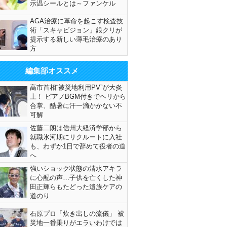
示温シールとは～ファンケル
AGA治療に革命を起こす検査技
術「スキャビジョン」銀クリが
提示する新しい薄毛治療のあり
方
編集部オススメ
高市首相“被災地利用PV”が大炎
上！ ピアノBGM付きでヘリから
合掌、酷暑に汗一滴かかない不
可解
佐藤二朗は信州大経済学部から
就職氷河期にリクルートに入社
も、わずか1日で辞めて役者の道
へ
強いショック状態の清水アキラ
に心配の声…子供を亡くした神
田正輝らもたどった遺族ケアの
道のり
石原プロ「炊き出しの流儀」 被
災地一番乗りがエラいわけでは