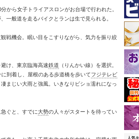
0分から女子トライアスロンがお台場で行われた。
が、一般道を走るバイクとランは生で見られる。
観戦機会。眠い目をこすりながら、気力を振り絞
避け、東京臨海高速
鉄道
（りんかい線）を選択。
分に到着し、屋根のある歩道橋を歩いて
フジテレビ
と凄まじい大雨と強風。いきなりビショ濡れになっ
に急ぐと、すでに
大勢
の人々がスタートを待ってい
人気