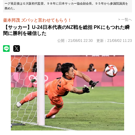
ーグ発足後はＧ大阪初代監督。９８年に日本サッカー協会副会長。９５年から参議院議員を
務めた。
> 一覧へ
釜本邦茂 ズバッと言わせてもらう！
【サッカー】U-24日本代表のNZ戦を総括 PKにもつれた瞬
間に勝利を確信した
公開：
21/08/01 22:30
更新：
21/08/02 11:23