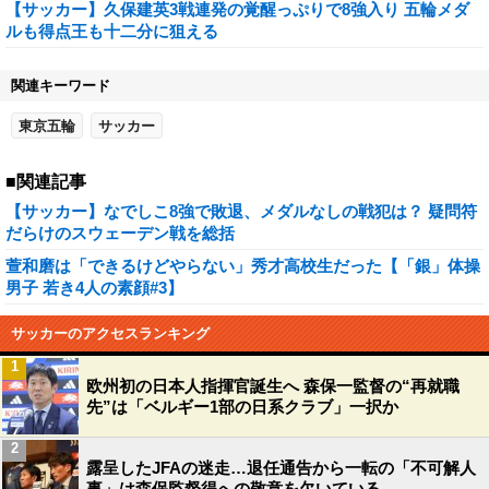
【サッカー】久保建英3戦連発の覚醒っぷりで8強入り 五輪メダ
ルも得点王も十二分に狙える
関連キーワード
東京五輪
サッカー
■関連記事
【サッカー】なでしこ8強で敗退、メダルなしの戦犯は？ 疑問符
だらけのスウェーデン戦を総括
萱和磨は「できるけどやらない」秀才高校生だった【「銀」体操
男子 若き4人の素顔#3】
サッカーのアクセスランキング
1
欧州初の日本人指揮官誕生へ 森保一監督の“再就職
先”は「ベルギー1部の日系クラブ」一択か
2
露呈したJFAの迷走…退任通告から一転の「不可解人
事」は森保監督得への敬意を欠いている