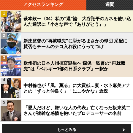
アクセスランキング
週間
1
萩本欽一〈34〉私の“運”論 大谷翔平のカネを使い込
んだ通訳に「小さな声で『ありがとう』」
2
新庄監督の“再就職先”に挙がるまさかの球団 采配に
賛否もチームのテコ入れ役にうってつけ
3
欧州初の日本人指揮官誕生へ 森保一監督の“再就職
先”は「ベルギー1部の日系クラブ」一択か
4
中村倫也が「風、薫る」に大貢献…妻・水卜麻美アナ
との「ずっと仲良く」「にこやかな」近況
5
「恩人だけど、嫌いな人の代表」亡くなった板東英二
さんが複雑な感情を抱いたプロデューサーの名前
もっとみる