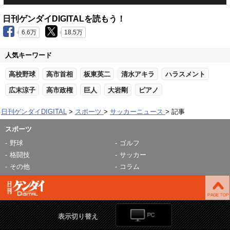
日刊ゲンダイDIGITALを読もう！
6.6万
18.5万
人気キーワード
高校野球
高市首相
板東英二
清水アキラ
ハラスメント
広末涼子
高市政権
巨人
大岩剛
ピアノ
日刊ゲンダイDIGITAL
スポーツ
サッカーニュース
記事
スポーツ
野球
ゴルフ
格闘技
サッカー
その他
コラム
表示切り替え