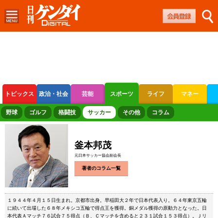
トピックス
政治・社会
芸能
スポーツ
ライフ
マネー
ボートレース
競輪
オートレース
野球
ゴルフ
格闘技
サッカー
その他
コラム
釜本邦茂
元日本サッカー協会副会長
著者のコラム一覧
１９４４年４月１５日生まれ。京都市出身。早稲田大２年で日本代表入り。６４年東京五輪
に続いて出場した６８年メキシコ五輪で得点王を獲得。銅メダル獲得の原動力となった。日
本代表Ａマッチ７６試合７５得点（Ｂ、Ｃマッチを含めると２３１試合１５３得点）。Ｊリ