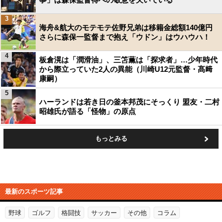
3
海舟&航大のモテモテ佐野兄弟は移籍金総額140億円
さらに森保一監督まで抱え「ウドン」はウハウハ！
4
板倉滉は「潤滑油」、三笘薫は「探求者」…少年時代
から際立っていた2人の異能（川崎U12元監督・髙﨑
康嗣）
5
ハーランドは若き日の釜本邦茂にそっくり 盟友・二村
昭雄氏が語る「怪物」の原点
もっとみる
最新のスポーツ記事
野球
ゴルフ
格闘技
サッカー
その他
コラム