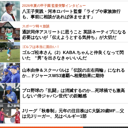
2026年夏の甲子園 監督突撃インタビュー
八王子実践・河本ロバート監督「ライブや家族旅行
も、事前に相談があれば休ませます」
スポーツ時々放談
通訳同伴アスリートに思うこと 英語ネーティブになる
必要はないが「伝えようとする気持ち」が大切だ
ゴルフは本当に面白い！
ゴルゴ松本さん（2）KABA.ちゃんと仲良くなって閃
いた “男”を出さなきゃいいんだ
山本由伸＆スクーバルは「伝説の左右両輪」になれる
か…ドジャースWS3連覇へ相乗効果に期待
プロ野球の「乱闘」は消滅するのか…死球禍でも激高
しない“侍ジャパン世代”の距離感
Jリーグ「秋春制」元年の注目株はC大阪20歳MF…父
は元Jリーガー、兄はベルギー1部