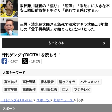
4
阪神藤川監督の「焦り」「短気」「采配」に大きな不
安…岡田前監督もチクリ「崩れてる感じするわ」
5
三男・清水良太郎さん急死で清水アキラ沈痛…8年越
しの「父子再共演」が始まったばかりだった
もっとみる
日刊ゲンダイDIGITALを読もう！
6.6万
18.5万
人気キーワード
高市首相
高校野球
青木歌音
清水アキラ
ハラスメント
高市早苗
高市政権
黄川田仁志
巨人
フジテレビ
日刊ゲンダイDIGITAL
スポーツ
野球ニュース
記事
スポーツ