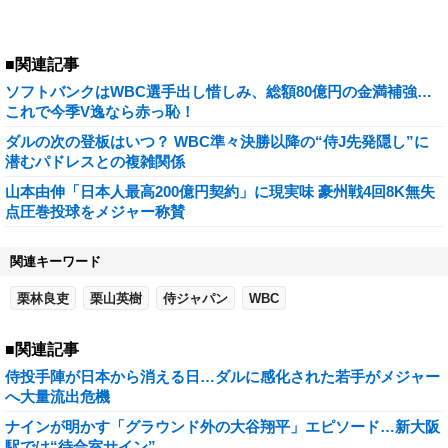
■関連記事
ソフトバンクはWBC選手出し惜しみ、総額80億円の金満補強…
これで今季V逸なら赤っ恥！
ダルの次の登板はいつ？ WBC準々決勝以降の“侍J先発隠し”に
潜むパドレスとの複雑関係
山本由伸「日本人最高200億円契約」に現実味 豪州戦4回8K無失
点圧巻投球をメジャー称賛
関連キーワード
栗林良吏
栗山英樹
侍ジャパン
WBC
■関連記事
侍投手陣が日本から消える日…ダルに感化された若手がメジャー
へ大量流出危機
ナインが明かす「グラウンド外の大谷翔平」エピソード…新大阪
駅では“待合室サイン”