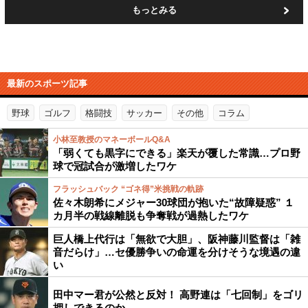
もっとみる
最新のスポーツ記事
野球
ゴルフ
格闘技
サッカー
その他
コラム
小林至教授のマネーボールQ&A
「弱くても黒字にできる」楽天が覆した常識…プロ野
球で冠試合が激増したワケ
フラッシュバック “ゴネ得”米挑戦の軌跡
佐々木朗希にメジャー30球団が抱いた“故障疑惑” １
カ月半の戦線離脱も争奪戦が過熱したワケ
巨人橋上代行は「無欲で大胆」、阪神藤川監督は「雑
音だらけ」…セ優勝争いの命運を分けそうな境遇の違
い
田中マー君が公然と反対！ 高野連は「七回制」をゴリ
押しできるのか