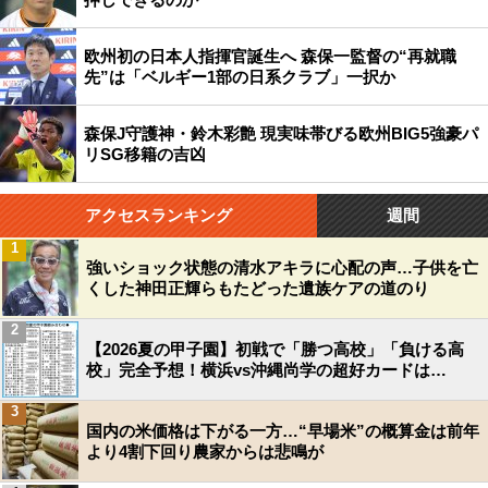
欧州初の日本人指揮官誕生へ 森保一監督の“再就職
先”は「ベルギー1部の日系クラブ」一択か
森保J守護神・鈴木彩艶 現実味帯びる欧州BIG5強豪パ
リSG移籍の吉凶
アクセスランキング
週間
1
強いショック状態の清水アキラに心配の声…子供を亡
くした神田正輝らもたどった遺族ケアの道のり
2
【2026夏の甲子園】初戦で「勝つ高校」「負ける高
校」完全予想！横浜vs沖縄尚学の超好カードは…
3
国内の米価格は下がる一方…“早場米”の概算金は前年
より4割下回り農家からは悲鳴が