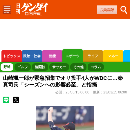
トピックス
政治・社会
芸能
スポーツ
ライフ
マネー
ボートレース
競輪
オートレース
野球
ゴルフ
格闘技
サッカー
その他
コラム
山崎颯一郎が緊急招集でオリ投手4人がWBCに…秦
真司氏「シーズンへの影響必至」と指摘
公開：
23/03/15 06:00
更新：
23/03/15 06:00