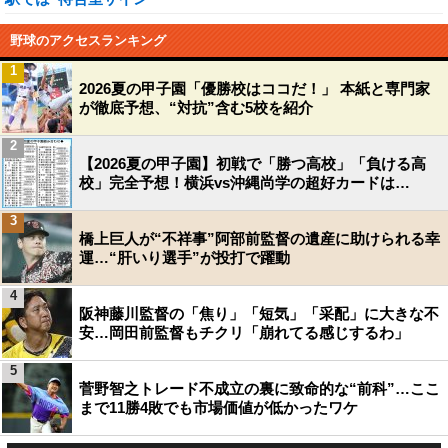
野球のアクセスランキング
1
2026夏の甲子園「優勝校はココだ！」 本紙と専門家
が徹底予想、“対抗”含む5校を紹介
2
【2026夏の甲子園】初戦で「勝つ高校」「負ける高
校」完全予想！横浜vs沖縄尚学の超好カードは…
3
橋上巨人が“不祥事”阿部前監督の遺産に助けられる幸
運…“肝いり選手”が投打で躍動
4
阪神藤川監督の「焦り」「短気」「采配」に大きな不
安…岡田前監督もチクリ「崩れてる感じするわ」
5
菅野智之トレード不成立の裏に致命的な“前科”…ここ
まで11勝4敗でも市場価値が低かったワケ