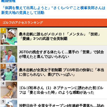
離婚情報
「体調を整えて出馬しようと」“さくらパパ”こと横峯良郎さんは
新党大地の党員として活動
ゴルフのアクセスランキング
1
桑木志帆に誰もがメロメロ！「メンタル」「技術」
「愛嬌」3つの武器で全英制覇
2
JGTOの残念すぎる体たらく…選手の「営業」で試合
が増えたと喜んではいられない
3
桑木志帆が全英女子初制覇 プロ5年目の快挙に「本当
に信じられない。喜びでいっぱい」
4
ゴルゴ松本さん（1）ネプチューンに誘われた初ゴル
フは「妻と出会った時」のような感動があった
5
渋野日向子 全英女子オープン4年連続予選落ち…詰め