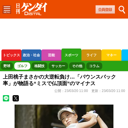
トピックス
政治・社会
芸能
スポーツ
ライフ
マネー
ボートレース
競輪
オートレース
野球
ゴルフ
格闘技
サッカー
その他
コラム
上田桃子まさかの大逆転負け…「バウンスバック
率」が物語る“ミスで仏頂面”のマイナス
公開：
23/03/20 11:00
更新：
23/03/20 11:00