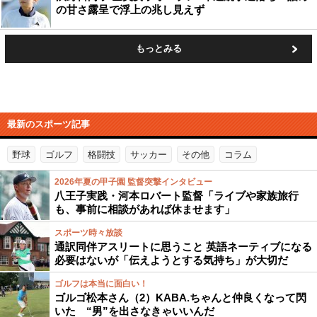
の甘さ露呈で浮上の兆し見えず
もっとみる
最新のスポーツ記事
野球
ゴルフ
格闘技
サッカー
その他
コラム
2026年夏の甲子園 監督突撃インタビュー
八王子実践・河本ロバート監督「ライブや家族旅行
も、事前に相談があれば休ませます」
スポーツ時々放談
通訳同伴アスリートに思うこと 英語ネーティブになる
必要はないが「伝えようとする気持ち」が大切だ
ゴルフは本当に面白い！
ゴルゴ松本さん（2）KABA.ちゃんと仲良くなって閃
いた “男”を出さなきゃいいんだ