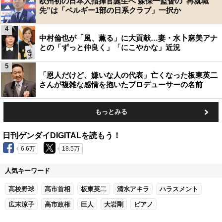
欧州初の日本人指揮官誕生へ 森保一監督の“再就職
先”は「ベルギー1部の日系クラブ」一択か
4
中村倫也が「風、薫る」に大貢献…妻・水卜麻美アナ
との「ずっと仲良く」「にこやかな」近況
5
「恩人だけど、嫌いな人の代表」亡くなった板東英二
さんが複雑な感情を抱いたプロデューサーの名前
もっとみる
日刊ゲンダイDIGITALを読もう！
6.6万
18.5万
人気キーワード
高校野球
高市首相
板東英二
清水アキラ
ハラスメント
広末涼子
高市政権
巨人
大岩剛
ピアノ