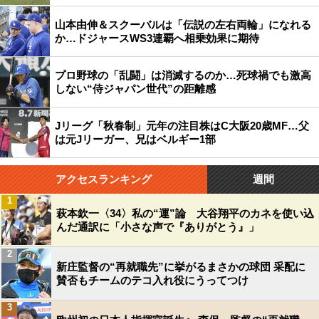
山本由伸＆スクーバルは「伝説の左右両輪」になれる
か…ドジャースWS3連覇へ相乗効果に期待
プロ野球の「乱闘」は消滅するのか…死球禍でも激高
しない“侍ジャパン世代”の距離感
Jリーグ「秋春制」元年の注目株はC大阪20歳MF…父
は元Jリーガー、兄はベルギー1部
アクセスランキング
週間
1
萩本欽一〈34〉私の“運”論 大谷翔平のカネを使い込
んだ通訳に「小さな声で『ありがとう』」
2
新庄監督の“再就職先”に挙がるまさかの球団 采配に
賛否もチームのテコ入れ役にうってつけ
3