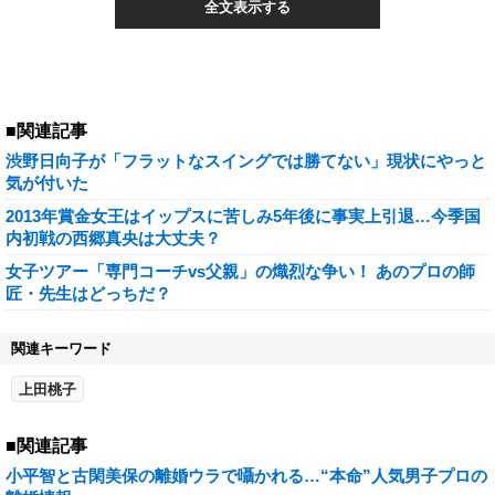
全文表示する
■関連記事
渋野日向子が「フラットなスイングでは勝てない」現状にやっと
気が付いた
2013年賞金女王はイップスに苦しみ5年後に事実上引退…今季国
内初戦の西郷真央は大丈夫？
女子ツアー「専門コーチvs父親」の熾烈な争い！ あのプロの師
匠・先生はどっちだ？
関連キーワード
上田桃子
■関連記事
小平智と古閑美保の離婚ウラで囁かれる…“本命”人気男子プロの