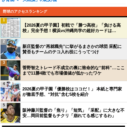
野球のアクセスランキング
1
【2026夏の甲子園】初戦で「勝つ高校」「負ける高
校」完全予想！横浜vs沖縄尚学の超好カードは…
2
新庄監督の“再就職先”に挙がるまさかの球団 采配に
賛否もチームのテコ入れ役にうってつけ
3
菅野智之トレード不成立の裏に致命的な“前科”…ここ
まで11勝4敗でも市場価値が低かったワケ
4
2026夏の甲子園「優勝校はココだ！」 本紙と専門家
が徹底予想、“対抗”含む5校を紹介
5
阪神藤川監督の「焦り」「短気」「采配」に大きな不
安…岡田前監督もチクリ「崩れてる感じするわ」