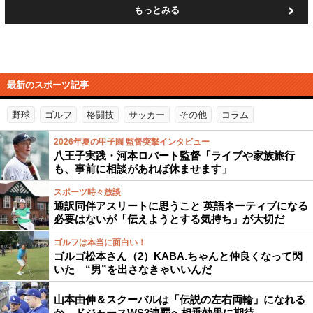
もっとみる
最新のスポーツ記事
野球
ゴルフ
格闘技
サッカー
その他
コラム
2026年夏の甲子園 監督突撃インタビュー
八王子実践・河本ロバート監督「ライブや家族旅行
も、事前に相談があれば休ませます」
スポーツ時々放談
通訳同伴アスリートに思うこと 英語ネーティブになる
必要はないが「伝えようとする気持ち」が大切だ
ゴルフは本当に面白い！
ゴルゴ松本さん（2）KABA.ちゃんと仲良くなって閃
いた “男”を出さなきゃいいんだ
山本由伸＆スクーバルは「伝説の左右両輪」になれる
か…ドジャースWS3連覇へ相乗効果に期待