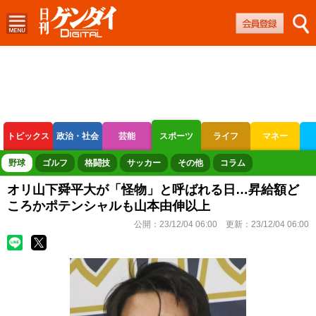
トピックス
政治・社会
芸能
スポーツ
ライフ
マネー
ボートレース
競輪
オートレース
野球
ゴルフ
格闘技
サッカー
その他
コラム
オリ山下舜平大が「怪物」と呼ばれる日…昇給額ど
ころかポテンシャルも山本由伸以上
公開：
23/12/04 06:00
更新：
23/12/04 06:00