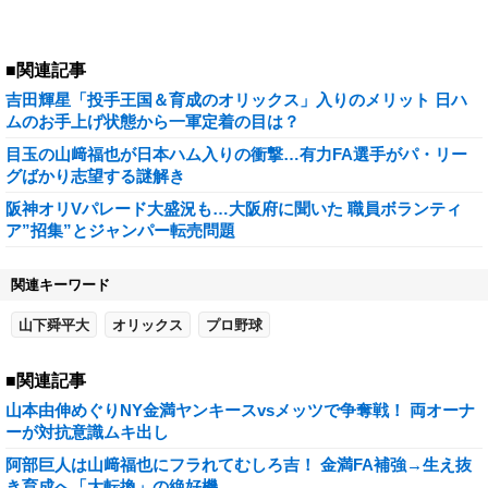
■関連記事
吉田輝星「投手王国＆育成のオリックス」入りのメリット 日ハ
ムのお手上げ状態から一軍定着の目は？
目玉の山﨑福也が日本ハム入りの衝撃…有力FA選手がパ・リー
グばかり志望する謎解き
阪神オリVパレード大盛況も…大阪府に聞いた 職員ボランティ
ア”招集”とジャンパー転売問題
関連キーワード
山下舜平大
オリックス
プロ野球
■関連記事
山本由伸めぐりNY金満ヤンキースvsメッツで争奪戦！ 両オーナ
ーが対抗意識ムキ出し
阿部巨人は山﨑福也にフラれてむしろ吉！ 金満FA補強→生え抜
き育成へ「大転換」の絶好機