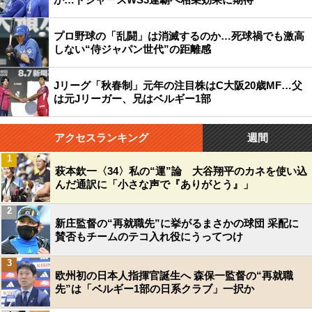
プロ野球の「乱闘」は消滅するのか…死球禍でも激高
しない“侍ジャパン世代”の距離感
Jリーグ「秋春制」元年の注目株はC大阪20歳MF…父
は元Jリーガー、兄はベルギー1部
アクセスランキング
週間
1
萩本欽一〈34〉私の“運”論 大谷翔平のカネを使い込
んだ通訳に「小さな声で『ありがとう』」
2
新庄監督の“再就職先”に挙がるまさかの球団 采配に
賛否もチームのテコ入れ役にうってつけ
3
欧州初の日本人指揮官誕生へ 森保一監督の“再就職
先”は「ベルギー1部の日系クラブ」一択か