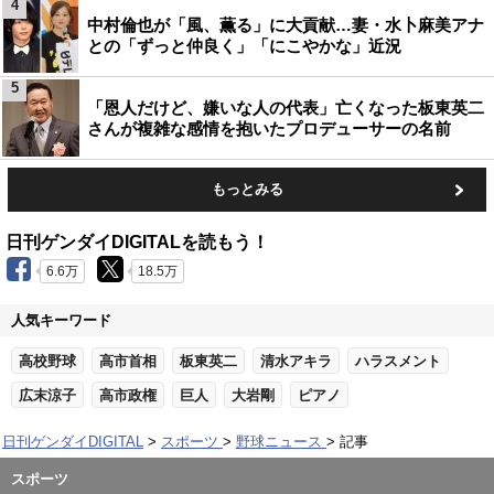
4
中村倫也が「風、薫る」に大貢献…妻・水卜麻美アナ
との「ずっと仲良く」「にこやかな」近況
5
「恩人だけど、嫌いな人の代表」亡くなった板東英二
さんが複雑な感情を抱いたプロデューサーの名前
もっとみる
日刊ゲンダイDIGITALを読もう！
6.6万
18.5万
人気キーワード
高校野球
高市首相
板東英二
清水アキラ
ハラスメント
広末涼子
高市政権
巨人
大岩剛
ピアノ
日刊ゲンダイDIGITAL
スポーツ
野球ニュース
記事
スポーツ