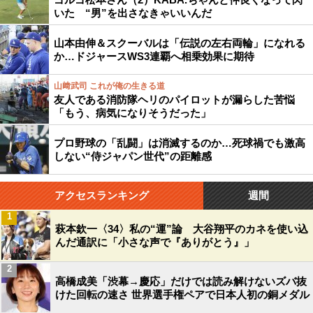
いた “男”を出さなきゃいいんだ
山本由伸＆スクーバルは「伝説の左右両輪」になれる
か…ドジャースWS3連覇へ相乗効果に期待
山﨑武司 これが俺の生きる道
友人である消防隊ヘリのパイロットが漏らした苦悩
「もう、病気になりそうだった」
プロ野球の「乱闘」は消滅するのか…死球禍でも激高
しない“侍ジャパン世代”の距離感
アクセスランキング
週間
1
萩本欽一〈34〉私の“運”論 大谷翔平のカネを使い込
んだ通訳に「小さな声で『ありがとう』」
2
高橋成美「渋幕→慶応」だけでは読み解けないズバ抜
けた回転の速さ 世界選手権ペアで日本人初の銅メダル