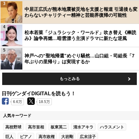
3
中居正広氏が熊本地震被災地を支援と報道 引退後も変
わらないチャリティー精神と芸能界復帰の可能性
4
松本若菜「ジュラシック・ワールド」吹き替え《棒読
み》論争再燃…暗雲漂う主演ドラマに新たな逆風
5
神戸への“聖地帰還”めぐり騒然…山口組・司組長「7
年ぶりの里帰り」は実現するか
もっとみる
日刊ゲンダイDIGITALを読もう！
6.6万
18.5万
人気キーワード
高校野球
高市首相
板東英二
清水アキラ
ハラスメント
巨人
ピアノ
高市政権
大岩剛
広末涼子