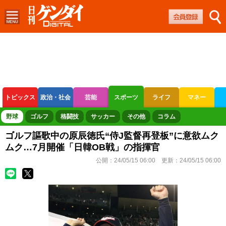
トピックス
政治・社会
芸能
スポーツ
ライフ
マネー
ボートレース
競輪
オートレース
野球
ゴルフ
格闘技
サッカー
その他
コラム
ゴルフ謳歌中の原辰徳氏“侍J監督再登板”に意欲ムク
ムク…7月開催「日韓OB戦」の指揮官
公開：
24/05/15 06:00
更新：
24/05/15 06:00