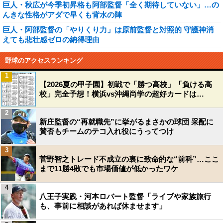
巨人・秋広が今季初昇格も阿部監督「全く期待していない」…の
んきな性格がアダで早くも背水の陣
巨人・阿部監督の「やりくり力」は原前監督と対照的 守護神消
えても悲壮感ゼロの納得理由
野球のアクセスランキング
1
【2026夏の甲子園】初戦で「勝つ高校」「負ける高
校」完全予想！横浜vs沖縄尚学の超好カードは…
2
新庄監督の“再就職先”に挙がるまさかの球団 采配に
賛否もチームのテコ入れ役にうってつけ
3
菅野智之トレード不成立の裏に致命的な“前科”…ここ
まで11勝4敗でも市場価値が低かったワケ
4
八王子実践・河本ロバート監督「ライブや家族旅行
も、事前に相談があれば休ませます」