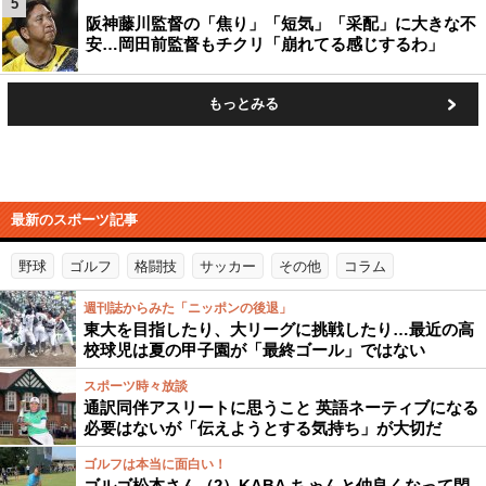
5
阪神藤川監督の「焦り」「短気」「采配」に大きな不
安…岡田前監督もチクリ「崩れてる感じするわ」
もっとみる
最新のスポーツ記事
野球
ゴルフ
格闘技
サッカー
その他
コラム
週刊誌からみた「ニッポンの後退」
東大を目指したり、大リーグに挑戦したり…最近の高
校球児は夏の甲子園が「最終ゴール」ではない
スポーツ時々放談
通訳同伴アスリートに思うこと 英語ネーティブになる
必要はないが「伝えようとする気持ち」が大切だ
ゴルフは本当に面白い！
ゴルゴ松本さん（2）KABA.ちゃんと仲良くなって閃