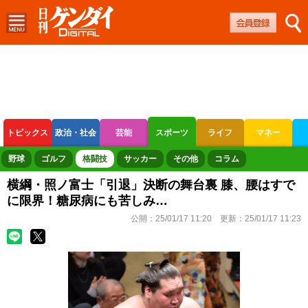
トピックス
政治・社会
芸能
スポーツ
ライフ
マネー
ボートレース
競輪
オートレース
野球
ゴルフ
格闘技
サッカー
その他
コラム
横綱・照ノ富士「引退」決断の舞台裏 膝、腰はすで
に限界！糖尿病にも苦しみ…
公開：
25/01/17 11:20
更新：
25/01/17 11:23