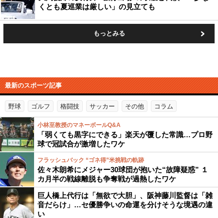
くとも夏巡業は厳しい」の見立ても
もっとみる
最新のスポーツ記事
野球
ゴルフ
格闘技
サッカー
その他
コラム
小林至教授のマネーボールQ&A
「弱くても黒字にできる」楽天が覆した常識…プロ野
球で冠試合が激増したワケ
フラッシュバック “ゴネ得”米挑戦の軌跡
佐々木朗希にメジャー30球団が抱いた“故障疑惑” １
カ月半の戦線離脱も争奪戦が過熱したワケ
巨人橋上代行は「無欲で大胆」、阪神藤川監督は「雑
音だらけ」…セ優勝争いの命運を分けそうな境遇の違
い