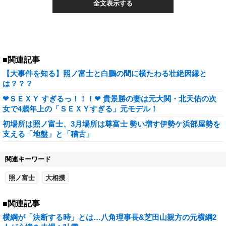
全文表示する
■関連記事
【大事件を知る】照ノ富士と白鵬の間に横たわる壮絶因縁と
は？？？
❤ＳＥＸＹ すぎるっ！！！❤ 貴景勝の妻は元大関・北天佑の次
女で4歳年上の「ＳＥＸＹすぎる」元モデル！
初場所は照ノ富士、3月場所は尊富士 勢い増す伊勢ケ浜部屋勢を
支える「地盤」と「稽古」
関連キーワード
照ノ富士
大相撲
■関連記事
横綱が「決断する時」とは…八角理事長&芝田山親方の元横綱2