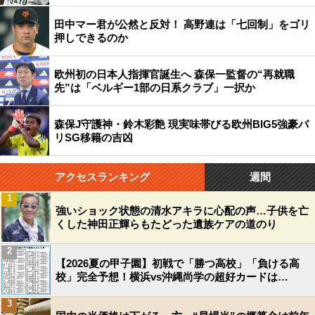
田中マー君が公然と反対！ 高野連は「七回制」をゴリ
押しできるのか
欧州初の日本人指揮官誕生へ 森保一監督の“再就職
先”は「ベルギー1部の日系クラブ」一択か
森保J守護神・鈴木彩艶 現実味帯びる欧州BIG5強豪パ
リSG移籍の吉凶
アクセスランキング
週間
1
強いショック状態の清水アキラに心配の声…子供を亡
くした神田正輝らもたどった遺族ケアの道のり
2
【2026夏の甲子園】初戦で「勝つ高校」「負ける高
校」完全予想！横浜vs沖縄尚学の超好カードは…
3