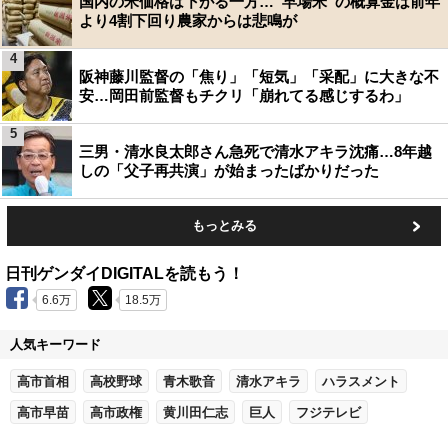
国内の米価格は下がる一方…“早場米”の概算金は前年
より4割下回り農家からは悲鳴が
4
阪神藤川監督の「焦り」「短気」「采配」に大きな不
安…岡田前監督もチクリ「崩れてる感じするわ」
5
三男・清水良太郎さん急死で清水アキラ沈痛…8年越
しの「父子再共演」が始まったばかりだった
もっとみる
日刊ゲンダイDIGITALを読もう！
6.6万
18.5万
人気キーワード
高市首相
高校野球
青木歌音
清水アキラ
ハラスメント
高市早苗
高市政権
黄川田仁志
巨人
フジテレビ