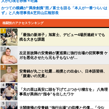
人が心境を赤裸々吐露
かつての横綱が“満身創痍”照ノ富士を語る「本人が一番つらいは
ず」と八角理事長&芝田山広報部長
格闘技のアクセスランキング
1
「最強の新弟子」旭富士、デビュー4場所連続Ｖでも
残る大きな課題
2
左足首故障の安青錦が夏巡業に強行出場の切実事情 ケ
ガを悪化させたら元も子もないが…
3
安青錦が丸ごと吐露…相撲との出会い、日本語習得、
「腹違いの兄貴」
4
「大の里は高安に頭を下げてぶつかり稽古を」 八角理
事長が異例の“指令”を出したワケ
5
大関復帰の安青錦 “強行出場”の収穫と代償…「少な