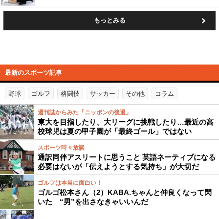
もっとみる
最新のスポーツ記事
野球
ゴルフ
格闘技
サッカー
その他
コラム
週刊誌からみた「ニッポンの後退」
東大を目指したり、大リーグに挑戦したり…最近の高
校球児は夏の甲子園が「最終ゴール」ではない
スポーツ時々放談
通訳同伴アスリートに思うこと 英語ネーティブになる
必要はないが「伝えようとする気持ち」が大切だ
ゴルフは本当に面白い！
ゴルゴ松本さん（2）KABA.ちゃんと仲良くなって閃
いた “男”を出さなきゃいいんだ