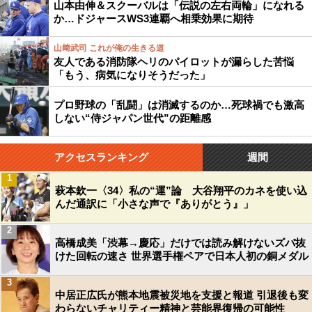
山本由伸＆スクーバルは「伝説の左右両輪」になれる
か…ドジャースWS3連覇へ相乗効果に期待
山﨑武司 これが俺の生きる道
友人である消防隊ヘリのパイロットが漏らした苦悩
「もう、病気になりそうだった」
プロ野球の「乱闘」は消滅するのか…死球禍でも激高
しない“侍ジャパン世代”の距離感
アクセスランキング
週間
1
萩本欽一〈34〉私の“運”論 大谷翔平のカネを使い込
んだ通訳に「小さな声で『ありがとう』」
2
高橋成美「渋幕→慶応」だけでは読み解けないズバ抜
けた回転の速さ 世界選手権ペアで日本人初の銅メダル
3
中居正広氏が熊本地震被災地を支援と報道 引退後も変
わらないチャリティー精神と芸能界復帰の可能性