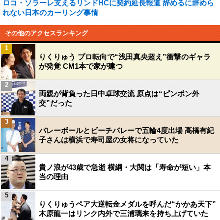
ロコ・ソラーレ支えるリンドHCに契約延長報道 辞めるに辞めら
れない日本のカーリング事情
その他のアクセスランキング
1
りくりゅう プロ転向で“浅田真央超え”衝撃のギャラ
が発覚 CM1本で家が建つ
2
両親が背負った日中卓球交流 原点は“ピンポン外
交”だった
3
バレーボールとビーチバレーで五輪4度出場 高橋有紀
子さんは横浜で寿司屋の女将になっていた
4
貴ノ浪が43歳で急逝 横綱・大関は「寿命が短い」本
当の理由
5
りくりゅうペア大逆転金メダルを呼んだ“かかあ天下”
木原龍一はリンク内外で三浦璃来を持ち上げていた