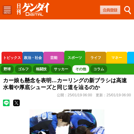
トピックス
政治・社会
芸能
スポーツ
ライフ
マネー
ボートレース
競輪
オートレース
野球
ゴルフ
格闘技
サッカー
その他
コラム
カー娘も懸念を表明…カーリングの新ブラシは高速
水着や厚底シューズと同じ道を辿るのか
公開：
25/01/19 06:00
更新：
25/01/19 06:00