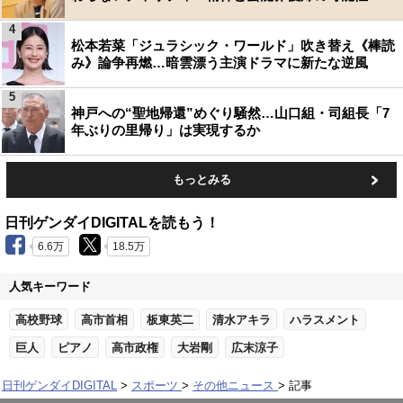
4
松本若菜「ジュラシック・ワールド」吹き替え《棒読
み》論争再燃…暗雲漂う主演ドラマに新たな逆風
5
神戸への“聖地帰還”めぐり騒然…山口組・司組長「7
年ぶりの里帰り」は実現するか
もっとみる
日刊ゲンダイDIGITALを読もう！
6.6万
18.5万
人気キーワード
高校野球
高市首相
板東英二
清水アキラ
ハラスメント
巨人
ピアノ
高市政権
大岩剛
広末涼子
日刊ゲンダイDIGITAL
スポーツ
その他ニュース
記事