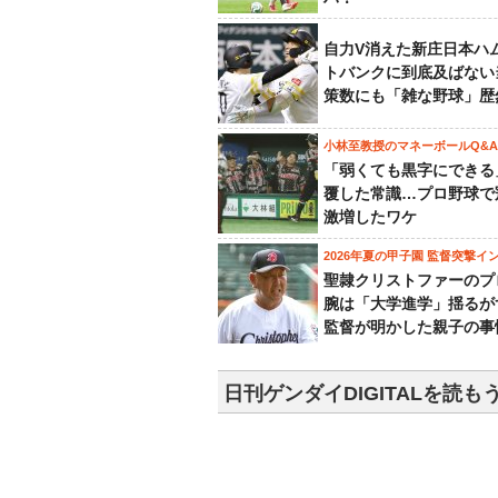
自力V消えた新庄日本ハ
トバンクに到底及ばない
策数にも「雑な野球」歴
小林至教授のマネーボールQ&A
「弱くても黒字にできる
覆した常識…プロ野球で
激増したワケ
2026年夏の甲子園 監督突撃イ
聖隷クリストファーのプ
腕は「大学進学」揺るが
監督が明かした親子の事
日刊ゲンダイDIGITALを読も