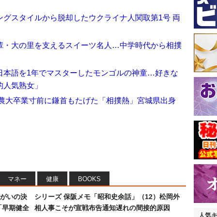
グスタイルから脱却したウクライナ人関取第1号 両
輩・大の里を支えるスイーツ名人…中学時代から相撲
日本語を1年でマスターしたモンゴルの神童…好きな
的人気熟女」
東農大卒業寸前に鎌首もたげた「相撲熱」宮城県出身
マネー
健康
BOOKS
まがいの決
シリーズ 保阪メモ「昭和史余話」（12）松岡外
「早期健全
相人事こそが宣戦布告通知遅れの間接的原因
人気