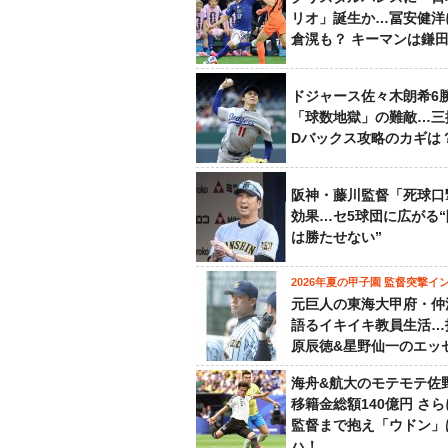
リオ」誕生か…冨安健洋
倉滉も？ キーマンは鎌
ドジャース佐々木朗希6
「球数地獄」の難敵…三
Dバックス攻略のカギは
阪神・藤川監督「死球口
効果…セ5球団に広がる
は勝たせない”
2026年夏の甲子園 監督突撃イ
元巨人の東海大甲府・仲
語るイキイキ教員生活…
原辰徳&星野仙一のエッ
海舟&航大のモテモテ佐
移籍金総額140億円 さ
監督まで抱え「ウドン」
ハ！