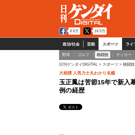
6.6万
18.5万
政治/社会
芸能
スポーツ
ライ
野球
ゴルフ
格闘技
サッカー
日刊ゲンダイDIGITAL
スポーツ
格闘技
大相撲 人気力士丸わかり名鑑
玉正鳳は苦節15年で新入
例の経歴