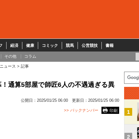
フ
経済
健康
コミック
競馬
公営競技
書籍
その他
コラム
ニュース
記事
幕！通算5部屋で師匠6人の不遇過ぎる異
公開日：
2025/01/25 06:00
更新日：
2025/01/25 06:00
>> バックナンバー
印刷
1
2