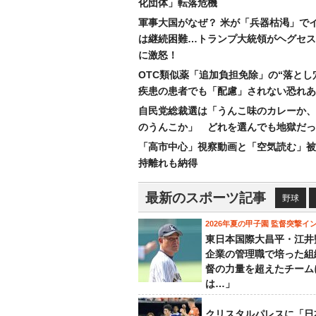
化団体」転落危機
軍事大国がなぜ？ 米が「兵器枯渇」で
は継続困難…トランプ大統領がヘグセス
に激怒！
OTC類似薬「追加負担免除」の“落とし
疾患の患者でも「配慮」されない恐れあ
自民党総裁選は「うんこ味のカレーか、
のうんこか」 どれを選んでも地獄だっ
「高市中心」視察動画と「空気読む」被
持離れも納得
最新のスポーツ記事
野球
2026年夏の甲子園 監督突撃イ
東日本国際大昌平・江井
企業の管理職で培った組
督の力量を超えたチーム
は…」
クリスタルパレスに「日