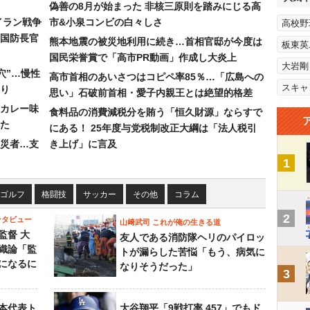
偽善の8月が始まった 非核三原則を踏みにじる高
イラン戦争
市&小泉コンビの白々しさ
高校野
国防長官
熊本地震の被災地利用に続き…首相官邸が今度は
板東英
国民栄誉賞で「高市PR動画」作成し大炎上
大岩剛
穴”…慢性
高市首相のあいさつはコピペ率85％…「広島への
スキャ
り
思い」石破前首相・愛子内親王とは絶望的格差
カレー味
食料品の消費減税分を賄う「恒久財源」ならすで
た
にある！ 25年度与党税制改正大綱は「法人税引
災者…支
き上げ」に言及
1
ゴルフ
格闘技
サッカー
その他
コラム
2
ンタビュー
山﨑武司 これが俺の生きる道
監督 大
友人である消防隊ヘリのパイロッ
織論「監
トが漏らした苦悩「もう、病気に
になるに
なりそうだった」
3
本代表ト
大谷翔平「9戦打率.457」でもド