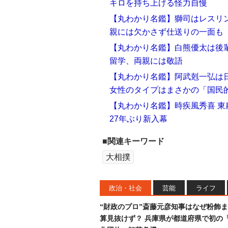
キロを持ち上げる怪力自慢
【丸わかり名鑑】獅司はレスリン
親には欠かさず仕送りの一面も
【丸わかり名鑑】白熊優太は後
留学、両親には敬語
【丸わかり名鑑】阿武剋一弘は
女性のタイプはまさかの「国民
【丸わかり名鑑】時疾風秀喜 
27年ぶり新入幕
■関連キーワード
大相撲
政治・社会
芸能
ライフ
“財政のプロ”斎藤元彦知事はなぜ粉飾
算見抜けず？ 兵庫県が都道府県で初の