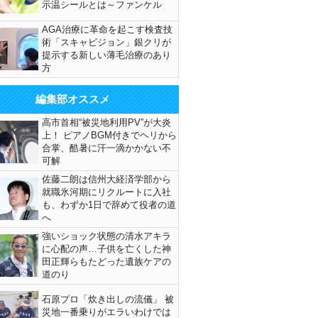
示温シールとは～ファンケル
AGA治療に革命を起こす検査技
術「スキャビジョン」銀クリが
提示する新しい薄毛治療のあり
方
編集部オススメ
高市首相“被災地利用PV”が大炎
上！ ピアノBGM付きでヘリから
合掌、酷暑に汗一滴かかない不
可解
佐藤二朗は信州大経済学部から
就職氷河期にリクルートに入社
も、わずか1日で辞めて役者の道
へ
強いショック状態の清水アキラ
に心配の声…子供を亡くした神
田正輝らもたどった遺族ケアの
道のり
石原プロ「炊き出しの流儀」 被
災地一番乗りがエラいわけでは