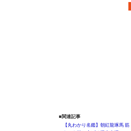
■関連記事
【丸わかり名鑑】朝紅龍琢馬 筋