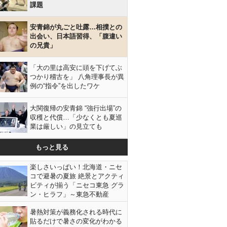
課題
安青錦が丸ごと吐露…相撲との
出会い、日本語習得、「腹違い
の兄貴」
「大の里は高安に頭を下げてぶ
つかり稽古を」 八角理事長が異
例の“指令”を出したワケ
大関復帰の安青錦 “強行出場”の
収穫と代償…「少なくとも夏巡
業は厳しい」の見立ても
もっと見る
楽しさいっぱい！北海道・ニセ
コで避暑の夏旅 絶景とアクティ
ビティが揃う「ニセコ東急 グラ
ン・ヒラフ」～東急不動産
暑熱対策が義務化される時代に
貼るだけで暑さの変化がわかる