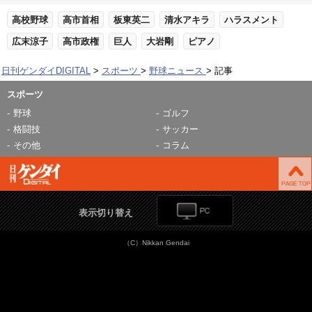
高校野球
高市首相
板東英二
清水アキラ
ハラスメント
広末涼子
高市政権
巨人
大岩剛
ピアノ
日刊ゲンダイDIGITAL
スポーツ
野球ニュース
記事
スポーツ
野球
ゴルフ
格闘技
サッカー
その他
コラム
表示切り替え
（C）Nikkan Gendai