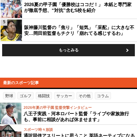
2026夏の甲子園「優勝校はココだ！」 本紙と専門家
が徹底予想、“対抗”含む5校を紹介
5
阪神藤川監督の「焦り」「短気」「采配」に大きな不
安…岡田前監督もチクリ「崩れてる感じするわ」
もっとみる
最新のスポーツ記事
野球
ゴルフ
格闘技
サッカー
その他
コラム
2026年夏の甲子園 監督突撃インタビュー
八王子実践・河本ロバート監督「ライブや家族旅行
も、事前に相談があれば休ませます」
スポーツ時々放談
通訳同伴アスリートに思うこと 英語ネーティブになる