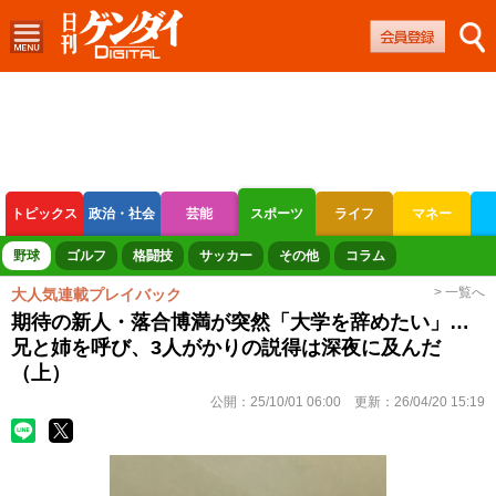
トピックス
政治・社会
芸能
スポーツ
ライフ
マネー
ボートレース
競輪
オートレース
野球
ゴルフ
格闘技
サッカー
その他
コラム
> 一覧へ
大人気連載プレイバック
期待の新人・落合博満が突然「大学を辞めたい」…
兄と姉を呼び、3人がかりの説得は深夜に及んだ
（上）
公開：
25/10/01 06:00
更新：
26/04/20 15:19