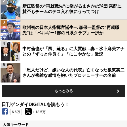
2
新庄監督の“再就職先”に挙がるまさかの球団 采配に
賛否もチームのテコ入れ役にうってつけ
3
欧州初の日本人指揮官誕生へ 森保一監督の“再就職
先”は「ベルギー1部の日系クラブ」一択か
4
中村倫也が「風、薫る」に大貢献…妻・水卜麻美アナ
との「ずっと仲良く」「にこやかな」近況
5
「恩人だけど、嫌いな人の代表」亡くなった板東英二
さんが複雑な感情を抱いたプロデューサーの名前
もっとみる
日刊ゲンダイDIGITALを読もう！
6.6万
18.5万
人気キーワード