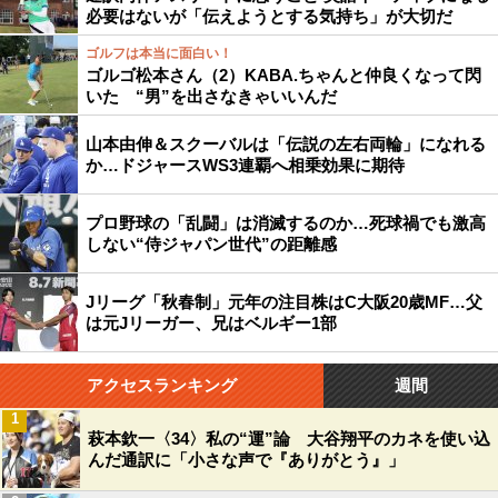
必要はないが「伝えようとする気持ち」が大切だ
ゴルフは本当に面白い！
ゴルゴ松本さん（2）KABA.ちゃんと仲良くなって閃
いた “男”を出さなきゃいいんだ
山本由伸＆スクーバルは「伝説の左右両輪」になれる
か…ドジャースWS3連覇へ相乗効果に期待
プロ野球の「乱闘」は消滅するのか…死球禍でも激高
しない“侍ジャパン世代”の距離感
Jリーグ「秋春制」元年の注目株はC大阪20歳MF…父
は元Jリーガー、兄はベルギー1部
アクセスランキング
週間
1
萩本欽一〈34〉私の“運”論 大谷翔平のカネを使い込
んだ通訳に「小さな声で『ありがとう』」