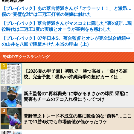
■関連記事
【プレイバック】あの落合博満さんが「オラーッ！！」と激昂…
僕の“完璧な球”は三冠王打者の逆鱗に触れた
【プレイバック】落合博満さんがマスコミに隠した“裏の顔”…現
役時代は三冠王3度の実績とオーラが審判をも惑わした
【プレイバック】07年日本S、落合監督とオレが完全試合継続中
の山井を八回で降板させた本当の理由（上）
野球のアクセスランキング
1
【2026夏の甲子園】初戦で「勝つ高校」「負ける高
校」完全予想！横浜vs沖縄尚学の超好カードは…
2
新庄監督の“再就職先”に挙がるまさかの球団 采配に
賛否もチームのテコ入れ役にうってつけ
3
菅野智之トレード不成立の裏に致命的な“前科”…ここ
まで11勝4敗でも市場価値が低かったワケ
4