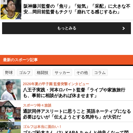
5
阪神藤川監督の「焦り」「短気」「采配」に大きな不
安…岡田前監督もチクリ「崩れてる感じするわ」
もっとみる
最新のスポーツ記事
野球
ゴルフ
格闘技
サッカー
その他
コラム
2026年夏の甲子園 監督突撃インタビュー
八王子実践・河本ロバート監督「ライブや家族旅行
も、事前に相談があれば休ませます」
スポーツ時々放談
通訳同伴アスリートに思うこと 英語ネーティブになる
必要はないが「伝えようとする気持ち」が大切だ
ゴルフは本当に面白い！
ゴルゴ松本さん（2）KABA.ちゃんと仲良くなって閃