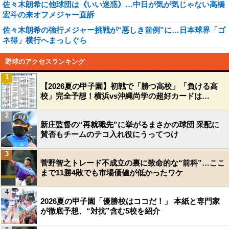
佐々木朗希に他球団は《いい迷惑》…中日が気が気じゃない高橋
宏斗の来オフメジャー直訴
佐々木朗希の強行メジャー挑戦が“悪しき前例”に…日本球界「ゴ
ネ得」横行へまっしぐら
野球のアクセスランキング
1
【2026夏の甲子園】初戦で「勝つ高校」「負ける高
校」完全予想！横浜vs沖縄尚学の超好カードは…
2
新庄監督の“再就職先”に挙がるまさかの球団 采配に
賛否もチームのテコ入れ役にうってつけ
3
菅野智之トレード不成立の裏に致命的な“前科”…ここ
まで11勝4敗でも市場価値が低かったワケ
4
2026夏の甲子園「優勝校はココだ！」 本紙と専門家
が徹底予想、“対抗”含む5校を紹介