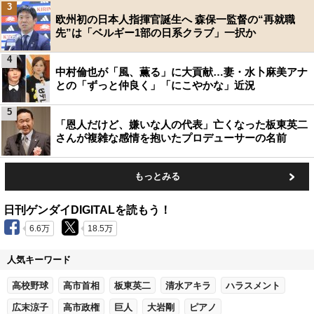
3
欧州初の日本人指揮官誕生へ 森保一監督の“再就職
先”は「ベルギー1部の日系クラブ」一択か
4
中村倫也が「風、薫る」に大貢献…妻・水卜麻美アナ
との「ずっと仲良く」「にこやかな」近況
5
「恩人だけど、嫌いな人の代表」亡くなった板東英二
さんが複雑な感情を抱いたプロデューサーの名前
もっとみる
日刊ゲンダイDIGITALを読もう！
6.6万
18.5万
人気キーワード
高校野球
高市首相
板東英二
清水アキラ
ハラスメント
広末涼子
高市政権
巨人
大岩剛
ピアノ