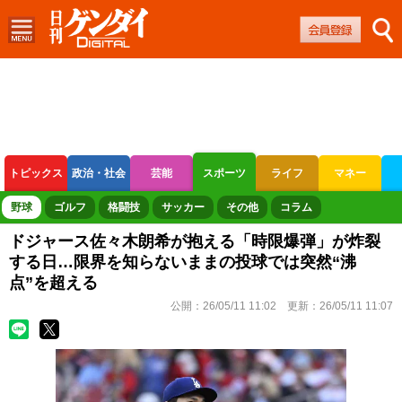
トピックス
政治・社会
芸能
スポーツ
ライフ
マネー
ボートレース
競輪
オートレース
野球
ゴルフ
格闘技
サッカー
その他
コラム
ドジャース佐々木朗希が抱える「時限爆弾」が炸裂
する日…限界を知らないままの投球では突然“沸
点”を超える
公開：
26/05/11 11:02
更新：
26/05/11 11:07