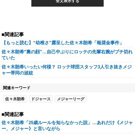
全文表示する
■関連記事
【もっと読む】“幼稚さ”露呈した佐々木朗希「報奨金事件」
佐々木朗希"裏の顔”…自己中ぶりにロッテの先輩右腕がブチ切れ
ていた
佐々木朗希いったい何様？ ロッテ球団スタッフ3人引き抜きメジ
ャー帯同の波紋
関連キーワード
佐々木朗希
ドジャース
メジャーリーグ
■関連記事
佐々木朗希「25歳ルールを知らなかった説」…あれだけ《メジャ
ー、メジャー》と言いながら