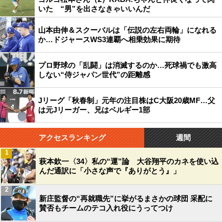
いた “男”を出さなきゃいいんだ
山本由伸＆スクーバルは「伝説の左右両輪」になれる
か…ドジャースWS3連覇へ相乗効果に期待
プロ野球の「乱闘」は消滅するのか…死球禍でも激高
しない“侍ジャパン世代”の距離感
Jリーグ「秋春制」元年の注目株はC大阪20歳MF…父
は元Jリーガー、兄はベルギー1部
アクセスランキング
週間
1
萩本欽一〈34〉私の“運”論 大谷翔平のカネを使い込
んだ通訳に「小さな声で『ありがとう』」
2
新庄監督の“再就職先”に挙がるまさかの球団 采配に
賛否もチームのテコ入れ役にうってつけ