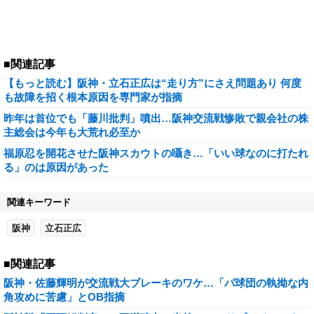
■関連記事
【もっと読む】阪神・立石正広は“走り方”にさえ問題あり 何度
も故障を招く根本原因を専門家が指摘
昨年は首位でも「藤川批判」噴出…阪神交流戦惨敗で親会社の株
主総会は今年も大荒れ必至か
福原忍を開花させた阪神スカウトの囁き…「いい球なのに打たれ
る」のは原因があった
関連キーワード
阪神
立石正広
■関連記事
阪神・佐藤輝明が交流戦大ブレーキのワケ…「パ球団の執拗な内
角攻めに苦慮」とOB指摘