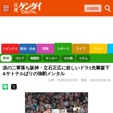
トピックス
政治・社会
芸能
スポーツ
ライフ
マネー
ボートレース
競輪
オートレース
野球
ゴルフ
格闘技
サッカー
その他
コラム
涙の二軍落ち阪神・立石正広に欲しいドラ1先輩森下
&サトテルばりの強靭メンタル
公開：
26/06/18 06:30
更新：
26/06/18 08:26