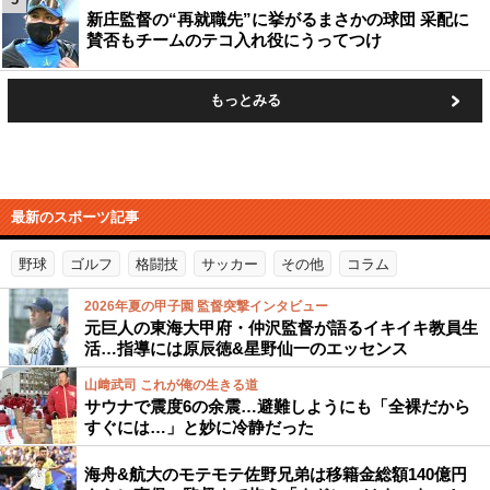
新庄監督の“再就職先”に挙がるまさかの球団 采配に
賛否もチームのテコ入れ役にうってつけ
もっとみる
最新のスポーツ記事
野球
ゴルフ
格闘技
サッカー
その他
コラム
2026年夏の甲子園 監督突撃インタビュー
元巨人の東海大甲府・仲沢監督が語るイキイキ教員生
活…指導には原辰徳&星野仙一のエッセンス
山﨑武司 これが俺の生きる道
サウナで震度6の余震…避難しようにも「全裸だから
すぐには…」と妙に冷静だった
海舟&航大のモテモテ佐野兄弟は移籍金総額140億円