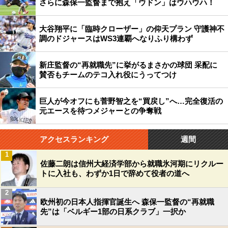
さらに森保一監督まで抱え「ウドン」はウハウハ！
大谷翔平に「臨時クローザー」の仰天プラン 守護神不
調のドジャースはWS3連覇へなりふり構わず
新庄監督の“再就職先”に挙がるまさかの球団 采配に
賛否もチームのテコ入れ役にうってつけ
巨人が今オフにも菅野智之を“買戻し”へ…完全復活の
元エースを待つメジャーとの争奪戦
アクセスランキング
週間
1
佐藤二朗は信州大経済学部から就職氷河期にリクルー
トに入社も、わずか1日で辞めて役者の道へ
2
欧州初の日本人指揮官誕生へ 森保一監督の“再就職
先”は「ベルギー1部の日系クラブ」一択か