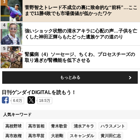
3
菅野智之トレード不成立の裏に致命的な“前科”…ここ
まで11勝4敗でも市場価値が低かったワケ
4
強いショック状態の清水アキラに心配の声…子供を亡
くした神田正輝らもたどった遺族ケアの道のり
5
腎臓病（4）ソーセージ、ちくわ、プロセスチーズの
取り過ぎが腎機能を低下させる
もっとみる
日刊ゲンダイDIGITALを読もう！
6.6万
18.5万
人気キーワード
高校野球
高市首相
青木歌音
清水アキラ
ハラスメント
高市政権
高市早苗
大岩剛
スキャンダル
黄川田仁志