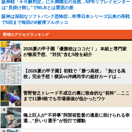
阪神戦「不可解判定」に不満噴出の当然…NPBリプレイセンター
は“見掛け倒し”でMLBとは雲泥の差
阪神は深刻なソフトバンク恐怖症…昨季日本シリーズ以来の再戦
で5回まで毎回の6被弾フルボッコ
野球のアクセスランキング
1
2026夏の甲子園「優勝校はココだ！」 本紙と専門家
が徹底予想、“対抗”含む5校を紹介
2
【2026夏の甲子園】初戦で「勝つ高校」「負ける高
校」完全予想！横浜vs沖縄尚学の超好カードは…
3
菅野智之トレード不成立の裏に致命的な“前科”…ここ
まで11勝4敗でも市場価値が低かったワケ
4
橋上巨人が“不祥事”阿部前監督の遺産に助けられる幸
運…“肝いり選手”が投打で躍動
5