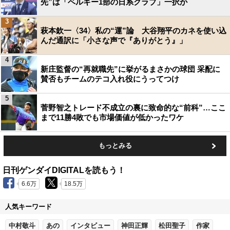
先”は「ベルギー1部の日系クラブ」一択か
3
萩本欽一〈34〉私の“運”論 大谷翔平のカネを使い込
んだ通訳に「小さな声で『ありがとう』」
4
新庄監督の“再就職先”に挙がるまさかの球団 采配に
賛否もチームのテコ入れ役にうってつけ
5
菅野智之トレード不成立の裏に致命的な“前科”…ここ
まで11勝4敗でも市場価値が低かったワケ
もっとみる
日刊ゲンダイDIGITALを読もう！
6.6万
18.5万
人気キーワード
中村敬斗
あの
インタビュー
神田正輝
松田聖子
作家