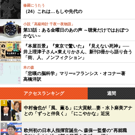
修羅にうたう
（24）これは…もしや先代の
小説「高級時計 千夜一夜物語」
第13話：ある金曜日のあの声 ～聴覚だけではおぼつ
かない～
『本屋百景』『東京で驚いた』『見えない死神』──
井上理津子さん×東えりかさん、新刊3冊から語り合う
「街、人、ノンフィクション」
本の森
「悲嘆の脳科学」マリー=フランシス・オコナー著
高橋洋訳
アクセスランキング
週間
1
中村倫也が「風、薫る」に大貢献…妻・水卜麻美アナ
との「ずっと仲良く」「にこやかな」近況
2
欧州初の日本人指揮官誕生へ 森保一監督の“再就職