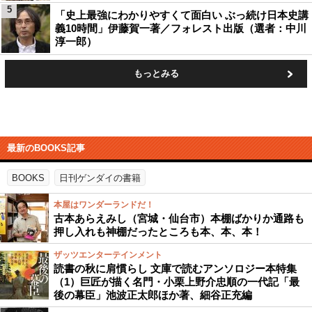
5
「史上最強にわかりやすくて面白い ぶっ続け日本史講
義10時間」伊藤賀一著／フォレスト出版（選者：中川
淳一郎）
もっとみる
最新のBOOKS記事
BOOKS
日刊ゲンダイの書籍
本屋はワンダーランドだ！
古本あらえみし（宮城・仙台市）本棚ばかりか通路も
押し入れも神棚だったところも本、本、本！
ザッツエンターテインメント
読書の秋に肩慣らし 文庫で読むアンソロジー本特集
（1）巨匠が描く名門・小栗上野介忠順の一代記「最
後の幕臣」池波正太郎ほか著、細谷正充編