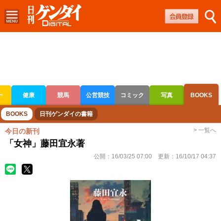
ー
健康
競馬
公営競技
コミック
写真
BOOKS
ボートレース
競輪
オートレース
BOOKS
日刊ゲンダイの書籍
> 一覧へ
今日の新刊
「女神」藤田宜永著
公開：
16/03/25 07:00
更新：
16/10/17 04:37