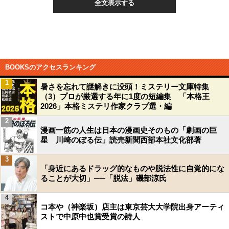
全文表示する
BOOKSのアクセスランキング
1
暑さを忘れて謎解きに没頭！ミステリー文庫特集
（3）プロが厳選する年に1度の短編集 「本格王
2026」本格ミステリ作家クラブ選・編
2
漫画一筋の人生は日本の漫画史そのもの「劇画の巨
星 川崎のぼる伝」読売新聞西部本社文化部著
3
「身近にあるドラッグ的なものや脱法性に自覚的にな
ることが大切」──「脱法」磯部涼氏
4
コ本や（神楽坂）店主は東京芸大大学院出身アーティ
ストで中原中也賞受賞の詩人