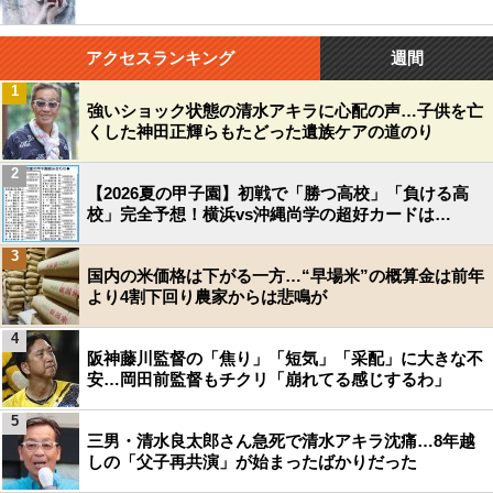
アクセスランキング
週間
1
強いショック状態の清水アキラに心配の声…子供を亡
くした神田正輝らもたどった遺族ケアの道のり
2
【2026夏の甲子園】初戦で「勝つ高校」「負ける高
校」完全予想！横浜vs沖縄尚学の超好カードは…
3
国内の米価格は下がる一方…“早場米”の概算金は前年
より4割下回り農家からは悲鳴が
4
阪神藤川監督の「焦り」「短気」「采配」に大きな不
安…岡田前監督もチクリ「崩れてる感じするわ」
5
三男・清水良太郎さん急死で清水アキラ沈痛…8年越
しの「父子再共演」が始まったばかりだった