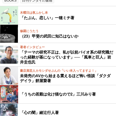
BOOKS
日刊ゲンダイの書籍
木曜日は夜ふかし本
「たぶん、恋しい」一穂ミチ著
修羅にうたう
（23）甲斐の武田に知己はないか
著者インタビュー
「テーマの研究不正は、私が以前バイオ系の研究職だ
った経験が基になっています」──「風車と巨人」岩
井圭也氏
書店員芸人カモシダせぶんの「いい本入ってますよ！」
未発売のAVから始まる震えるほど怖い怪談「ダクダ
デイラ」餠屋䖸著
「うちの若殿は化け猫なので2」三川みり著
「心の闇」綾辻行人著