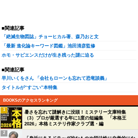
■関連記事
「絶滅生物図誌」チョーヒカル著、森乃おと文
「最新 進化論キーワード図鑑」池田清彦監修
ホモ・サピエンスだけが生き残った謎に迫る
■関連記事
早川いくをさん 「会社もローンも忘れて恐竜談義」
タイトルが“すごい”本特集
BOOKSのアクセスランキング
1
暑さを忘れて謎解きに没頭！ミステリー文庫特集
（3）プロが厳選する年に1度の短編集 「本格王
2026」本格ミステリ作家クラブ選・編
2