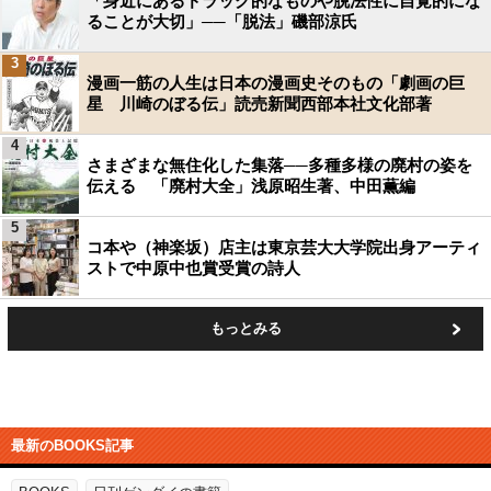
「身近にあるドラッグ的なものや脱法性に自覚的にな
ることが大切」──「脱法」磯部涼氏
3
漫画一筋の人生は日本の漫画史そのもの「劇画の巨
星 川崎のぼる伝」読売新聞西部本社文化部著
4
さまざまな無住化した集落──多種多様の廃村の姿を
伝える 「廃村大全」浅原昭生著、中田薫編
5
コ本や（神楽坂）店主は東京芸大大学院出身アーティ
ストで中原中也賞受賞の詩人
もっとみる
最新のBOOKS記事