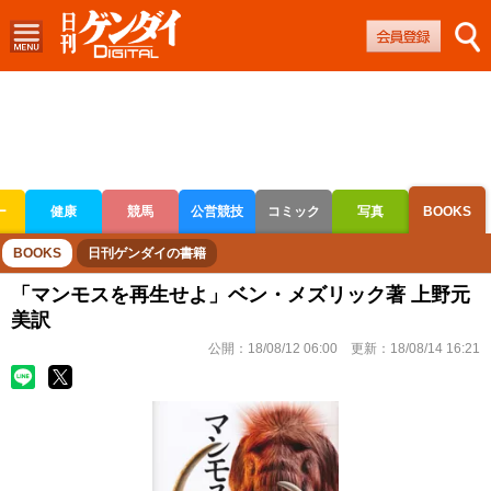
ー
健康
競馬
公営競技
コミック
写真
BOOKS
ボートレース
競輪
オートレース
BOOKS
日刊ゲンダイの書籍
「マンモスを再生せよ」ベン・メズリック著 上野元
美訳
公開：
18/08/12 06:00
更新：
18/08/14 16:21