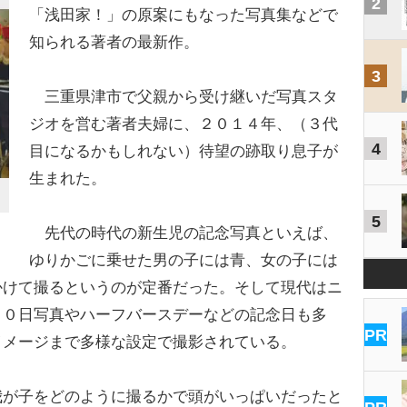
2
「浅田家！」の原案にもなった写真集などで
知られる著者の最新作。
3
三重県津市で父親から受け継いだ写真スタ
ジオを営む著者夫婦に、２０１４年、（３代
4
目になるかもしれない）待望の跡取り息子が
生まれた。
5
先代の時代の新生児の記念写真といえば、
ゆりかごに乗せた男の子には青、女の子には
かけて撮るというのが定番だった。そして現代はニ
００日写真やハーフバースデーなどの記念日も多
PR
イメージまで多様な設定で撮影されている。
が子をどのように撮るかで頭がいっぱいだったと