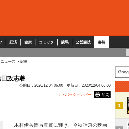
フ
経済
健康
コミック
競馬
公営競技
書籍
Sニュース
記事
浅田政志著
公開日：
2020/12/04 06:00
更新日：
2020/12/04 06:00
>> バックナンバー
印刷
1
木村伊兵衛写真賞に輝き、今秋話題の映画