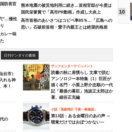
国防長官
熊本地震の被災地利用に続き…首相官邸が今度は
10
国民栄誉賞で「高市PR動画」作成し大炎上
穴”…慢性
高市首相のあいさつはコピペ率85％…「広島への
り
思い」石破前首相・愛子内親王とは絶望的格差
カレー味
た
日刊ゲンダイの書籍
ザッツエンターテインメント
読書の秋に肩慣らし 文庫で読む
仙台市）
アンソロジー本特集（1）巨匠が
入れも神
描く名門・小栗上野介忠順の一代
、本！
記「最後の幕臣」池波正太郎ほか
著、細谷正充編
小説「高級時計 千夜一夜物語」
第13話：ある金曜日のあの声 ～
先代の
聴覚だけではおぼつかない～