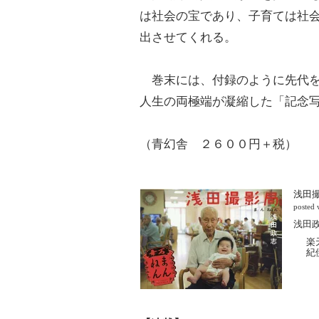
は社会の宝であり、子育ては社
出させてくれる。
巻末には、付録のように先代を
人生の両極端が凝縮した「記念
（青幻舎 ２６００円＋税）
浅田
posted 
浅田政
楽
紀