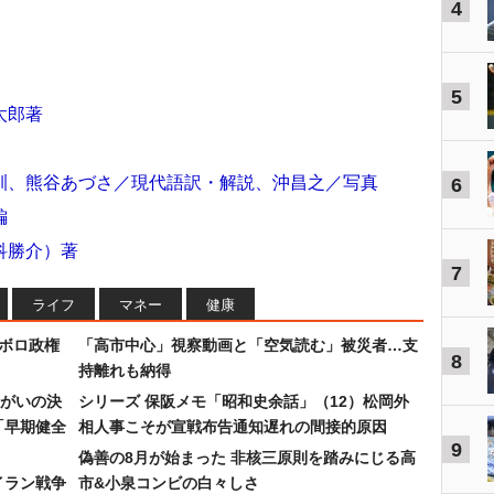
4
5
太郎著
訓、熊谷あづさ／現代語訳・解説、沖昌之／写真
6
編
科勝介）著
7
ライフ
マネー
健康
なボロ政権
「高市中心」視察動画と「空気読む」被災者…支
8
持離れも納得
まがいの決
シリーズ 保阪メモ「昭和史余話」（12）松岡外
「早期健全
相人事こそが宣戦布告通知遅れの間接的原因
9
偽善の8月が始まった 非核三原則を踏みにじる高
イラン戦争
市&小泉コンビの白々しさ