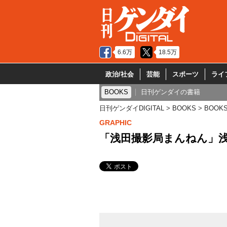
6.6万
18.5万
政治/社会
芸能
スポーツ
ライ
BOOKS
日刊ゲンダイの書籍
日刊ゲンダイDIGITAL
BOOKS
BOOK
GRAPHIC
「浅田撮影局まんねん」