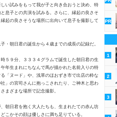
PR
新しい試みをもって我が子と向き合おうと決め、特
物と息子との共演を試みる。さらに、縁起の良さそ
、縁起の良さそうな場所に出向いて息子を撮影して
PR
子・朝日君の誕生から４歳までの成長の記録だ。
1
時５９分、３３３４グラムで誕生した朝日君の生
、午年生まれにちなんで馬が描かれた名前入りの特
する「ヌード」や、浅草のほおずき市で出店の粋な
2
神社」の宮司さんに抱っこされたり、ご神木と思わ
、さまざまな場所で記念撮影。
3
、朝日君を抱く大人たちも、生まれたての赤ん坊
、どこかその顔は優しさに満ち足りている。