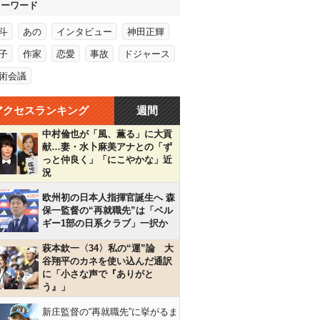
キーワード
斗
あの
インタビュー
神田正輝
子
作家
恋愛
事故
ドジャース
術会議
アクセスランキング
週間
中村倫也が「風、薫る」に大貢
献…妻・水卜麻美アナとの「ず
っと仲良く」「にこやかな」近
況
欧州初の日本人指揮官誕生へ 森
保一監督の“再就職先”は「ベル
ギー1部の日系クラブ」一択か
萩本欽一〈34〉私の“運”論 大
谷翔平のカネを使い込んだ通訳
に「小さな声で『ありがと
う』」
新庄監督の“再就職先”に挙がるま