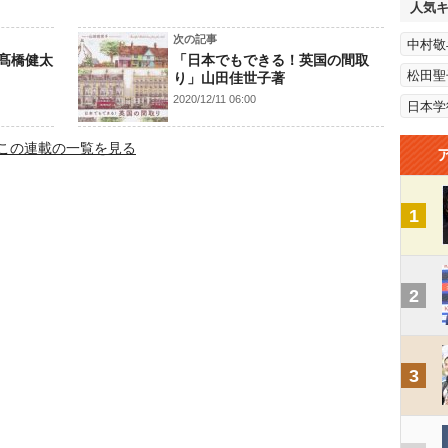
人気
次の記事
中村敬
髙橋健太
「日本でもできる！英国の間取
松田聖
り」山田佳世子著
2020/12/11 06:00
日本学
この連載の一覧を見る
1
2
3