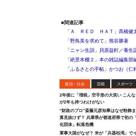
■関連記事
「Ａ ＲＥＤ ＨＡＴ」髙橋健
「野鳥美を求めて」熊谷勝著
「ニャン生訓」貝原益軒／養生
「絶景本棚２」本の雑誌編集部
「ふるさとの手帖」かつお（仁
政治・社会
芸能
スポーツ
2年後に「増税」空手形の大笑い こん
が2年も持つわけがない
“財政のプロ”斎藤元彦知事はなぜ粉飾
算見抜けず？ 兵庫県が都道府県で初の
化団体」転落危機
軍事大国がなぜ？ 米が「兵器枯渇」で