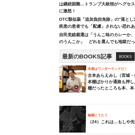
は継続困難…トランプ大統領がヘグセス
に激怒！
OTC類似薬「追加負担免除」の“落とし
疾患の患者でも「配慮」されない恐れあ
自民党総裁選は「うんこ味のカレーか、
のうんこか」 どれを選んでも地獄だっ
最新のBOOKS記事
BOOKS
本屋はワンダーランドだ！
古本あらえみし（宮城・
本棚ばかりか通路も押し
棚だったところも本、本
修羅にうたう
（24）これは…もしや