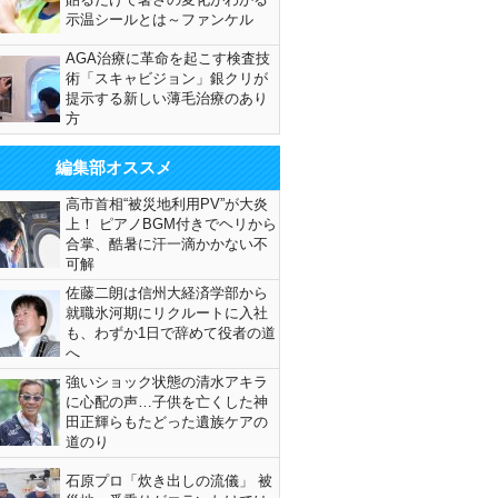
示温シールとは～ファンケル
AGA治療に革命を起こす検査技
術「スキャビジョン」銀クリが
提示する新しい薄毛治療のあり
方
編集部オススメ
高市首相“被災地利用PV”が大炎
上！ ピアノBGM付きでヘリから
合掌、酷暑に汗一滴かかない不
可解
佐藤二朗は信州大経済学部から
就職氷河期にリクルートに入社
も、わずか1日で辞めて役者の道
へ
強いショック状態の清水アキラ
に心配の声…子供を亡くした神
田正輝らもたどった遺族ケアの
道のり
石原プロ「炊き出しの流儀」 被