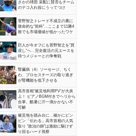
さかの球団 采配に賛否もチーム
のテコ入れ役にうってつけ
菅野智之トレード不成立の裏に
致命的な“前科”…ここまで11勝4
敗でも市場価値が低かったワケ
巨人が今オフにも菅野智之を“買
戻し”へ…完全復活の元エースを
待つメジャーとの争奪戦
腎臓病（4）ソーセージ、ちく
わ、プロセスチーズの取り過ぎ
が腎機能を低下させる
高市首相“被災地利用PV”が大炎
上！ ピアノBGM付きでヘリから
合掌、酷暑に汗一滴かかない不
可解
被災地を踏み台に…確かにビン
ビン「伝わる」高市首相の人気
取り “政治の師”は激励に駆けず
り回るハード視察