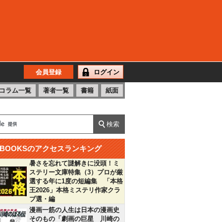
会員登録
ログイン
コラム一覧
著者一覧
書籍
紙面
BOOKSのアクセスランキング
暑さを忘れて謎解きに没頭！ミ
ステリー文庫特集（3）プロが厳
選する年に1度の短編集 「本格
王2026」本格ミステリ作家クラ
ブ選・編
漫画一筋の人生は日本の漫画史
そのもの「劇画の巨星 川崎の