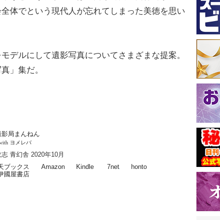
会全体でという現代人が忘れてしまった美徳を思い
モデルにして遺影写真についてさまざまな提案。
写真」集だ。
撮影局まんねん
with
ヨメレバ
志 青幻舎 2020年10月
天ブックス
Amazon
Kindle
7net
honto
伊國屋書店