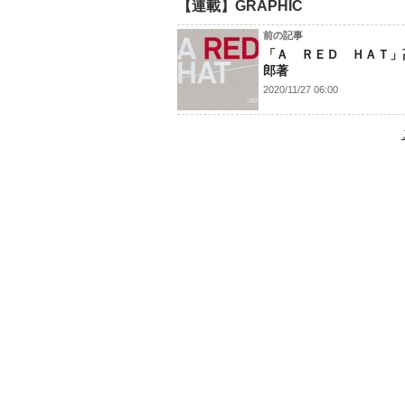
【連載】GRAPHIC
前の記事
「Ａ ＲＥＤ ＨＡＴ」
郎著
2020/11/27 06:00