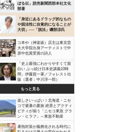
ぼる伝」読売新聞西部本社文化
部著
「身近にあるドラッグ的なもの
や脱法性に自覚的になることが
大切」──「脱法」磯部涼氏
コ本や（神楽坂）店主は東京芸
大大学院出身アーティストで中
原中也賞受賞の詩人
「史上最強にわかりやすくて面
白い ぶっ続け日本史講義10時
間」伊藤賀一著／フォレスト出
版（選者：中川淳一郎）
もっと見る
楽しさいっぱい！北海道・ニセ
コで避暑の夏旅 絶景とアクティ
ビティが揃う「ニセコ東急 グラ
ン・ヒラフ」～東急不動産
暑熱対策が義務化される時代に
貼るだけで暑さの変化がわかる