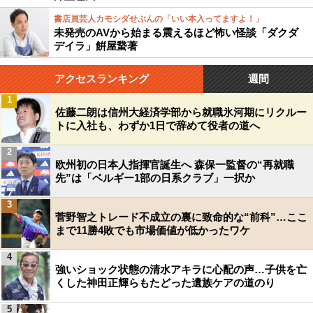
書店員芸人カモシダせぶんの「いい本入ってますよ！」
未発売のAVから始まる震えるほど怖い怪談「ダクダ
デイラ」餠屋䖸著
アクセスランキング
週間
1
佐藤二朗は信州大経済学部から就職氷河期にリクルー
トに入社も、わずか1日で辞めて役者の道へ
2
欧州初の日本人指揮官誕生へ 森保一監督の“再就職
先”は「ベルギー1部の日系クラブ」一択か
3
菅野智之トレード不成立の裏に致命的な“前科”…ここ
まで11勝4敗でも市場価値が低かったワケ
4
強いショック状態の清水アキラに心配の声…子供を亡
くした神田正輝らもたどった遺族ケアの道のり
5