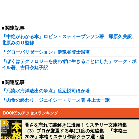
■関連記事
「中絶がわかる本」ロビン・スティーブンソン著 塚原久美訳、
北原みのり監修
「グローバリゼーション」伊豫谷登士翁著
「ぼくはテクノロジーを使わずに生きることにした」マーク・ボ
イル著、吉田奈緒子訳
■関連記事
「汚染水海洋放出の争点」渡辺悦司ほか著
「肉食の終わり」ジェイシー・リース著 井上太一訳
BOOKSのアクセスランキング
1
暑さを忘れて謎解きに没頭！ミステリー文庫特集
（3）プロが厳選する年に1度の短編集 「本格王
2026」本格ミステリ作家クラブ選・編