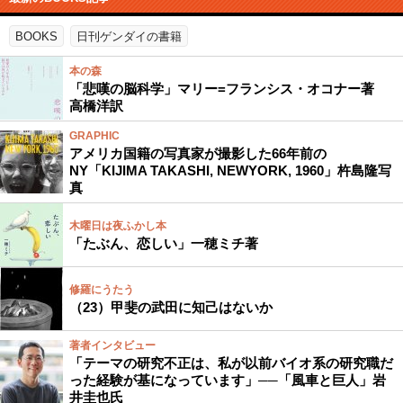
BOOKS
日刊ゲンダイの書籍
本の森
「悲嘆の脳科学」マリー=フランシス・オコナー著
高橋洋訳
GRAPHIC
アメリカ国籍の写真家が撮影した66年前の
NY「KIJIMA TAKASHI, NEWYORK, 1960」杵島隆写
真
木曜日は夜ふかし本
「たぶん、恋しい」一穂ミチ著
修羅にうたう
（23）甲斐の武田に知己はないか
著者インタビュー
「テーマの研究不正は、私が以前バイオ系の研究職だ
った経験が基になっています」──「風車と巨人」岩
井圭也氏