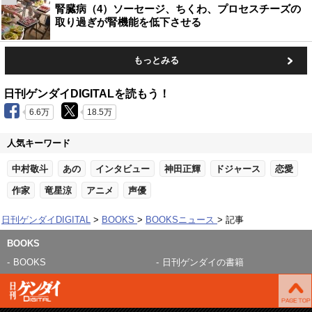
腎臓病（4）ソーセージ、ちくわ、プロセスチーズの
取り過ぎが腎機能を低下させる
もっとみる
日刊ゲンダイDIGITALを読もう！
6.6万
18.5万
人気キーワード
中村敬斗
あの
インタビュー
神田正輝
ドジャース
恋愛
作家
竜星涼
アニメ
声優
日刊ゲンダイDIGITAL
BOOKS
BOOKSニュース
記事
BOOKS
BOOKS
日刊ゲンダイの書籍