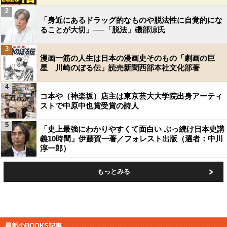
2
「身近にあるドラッグ的なものや脱法性に自覚的にな
ることが大切」──「脱法」磯部涼氏
3
漫画一筋の人生は日本の漫画史そのもの「劇画の巨
星 川崎のぼる伝」読売新聞西部本社文化部著
4
コ本や（神楽坂）店主は東京芸大大学院出身アーティ
ストで中原中也賞受賞の詩人
5
「史上最強にわかりやすくて面白い ぶっ続け日本史講
義10時間」伊藤賀一著／フォレスト出版（選者：中川
淳一郎）
もっとみる
最新のBOOKS記事