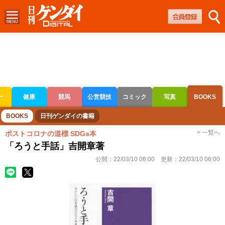
ー
健康
競馬
公営競技
コミック
写真
BOOKS
ボートレース
競輪
オートレース
BOOKS
日刊ゲンダイの書籍
> 一覧へ
ポストコロナの道標 SDGs本
「ろうと手話」吉開章著
公開：
22/03/10 06:00
更新：
22/03/10 06:00