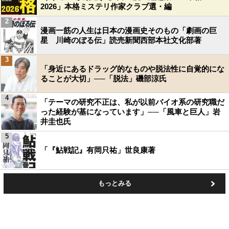
2026」本格ミステリ作家クラブ選・編
2
漫画一筋の人生は日本の漫画史そのもの「劇画の巨
星 川崎のぼる伝」読売新聞西部本社文化部著
3
「身近にあるドラッグ的なものや脱法性に自覚的にな
ることが大切」──「脱法」磯部涼氏
4
「テーマの研究不正は、私が以前バイオ系の研究職だ
った経験が基になっています」──「風車と巨人」岩
井圭也氏
5
「『鮎戦記』有岡只祐」世良康著
もっとみる