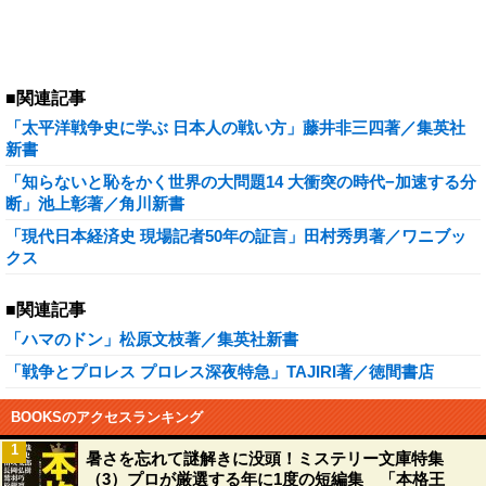
■関連記事
「太平洋戦争史に学ぶ 日本人の戦い方」藤井非三四著／集英社
新書
「知らないと恥をかく世界の大問題14 大衝突の時代−加速する分
断」池上彰著／角川新書
「現代日本経済史 現場記者50年の証言」田村秀男著／ワニブッ
クス
■関連記事
「ハマのドン」松原文枝著／集英社新書
「戦争とプロレス プロレス深夜特急」TAJIRI著／徳間書店
BOOKSのアクセスランキング
1
暑さを忘れて謎解きに没頭！ミステリー文庫特集
（3）プロが厳選する年に1度の短編集 「本格王