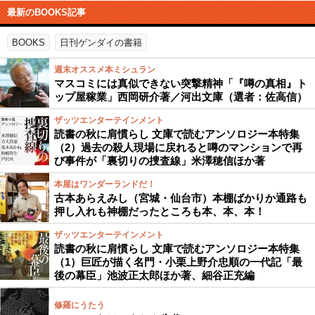
最新のBOOKS記事
BOOKS
日刊ゲンダイの書籍
週末オススメ本ミシュラン
マスコミには真似できない突撃精神「『噂の真相』ト
ップ屋稼業」西岡研介著／河出文庫（選者：佐高信）
ザッツエンターテインメント
読書の秋に肩慣らし 文庫で読むアンソロジー本特集
（2）過去の殺人現場に戻れると噂のマンションで再
び事件が「裏切りの捜査線」米澤穂信ほか著
本屋はワンダーランドだ！
古本あらえみし（宮城・仙台市）本棚ばかりか通路も
押し入れも神棚だったところも本、本、本！
ザッツエンターテインメント
読書の秋に肩慣らし 文庫で読むアンソロジー本特集
（1）巨匠が描く名門・小栗上野介忠順の一代記「最
後の幕臣」池波正太郎ほか著、細谷正充編
修羅にうたう