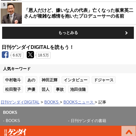
5
「恩人だけど、嫌いな人の代表」亡くなった板東英二
さんが複雑な感情を抱いたプロデューサーの名前
もっとみる
日刊ゲンダイDIGITALを読もう！
6.6万
18.5万
人気キーワード
中村敬斗
あの
神田正輝
インタビュー
ドジャース
松田聖子
声優
芸人
事故
池田佳隆
日刊ゲンダイDIGITAL
BOOKS
BOOKSニュース
記事
BOOKS
BOOKS
日刊ゲンダイの書籍