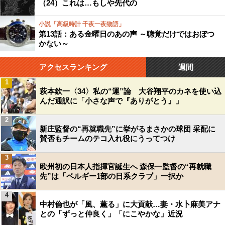
（24）これは…もしや先代の
小説「高級時計 千夜一夜物語」
第13話：ある金曜日のあの声 ～聴覚だけではおぼつ
かない～
アクセスランキング
週間
1
萩本欽一〈34〉私の“運”論 大谷翔平のカネを使い込
んだ通訳に「小さな声で『ありがとう』」
2
新庄監督の“再就職先”に挙がるまさかの球団 采配に
賛否もチームのテコ入れ役にうってつけ
3
欧州初の日本人指揮官誕生へ 森保一監督の“再就職
先”は「ベルギー1部の日系クラブ」一択か
4
中村倫也が「風、薫る」に大貢献…妻・水卜麻美アナ
との「ずっと仲良く」「にこやかな」近況