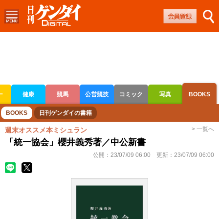
ー
健康
競馬
公営競技
コミック
写真
BOOKS
ボートレース
競輪
オートレース
BOOKS
日刊ゲンダイの書籍
> 一覧へ
週末オススメ本ミシュラン
「統一協会」櫻井義秀著／中公新書
公開：
23/07/09 06:00
更新：
23/07/09 06:00