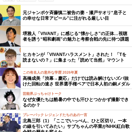
元ジャンポケ斉藤慎二被告の妻・瀬戸サオリ“息子と
の幸せな日常アピール”に注がれる厳しい目
堺雅人「VIVANT」に感じる“懐かしさ”の正体…視聴
者を誘う“昭和劇画”の魅力と考察合戦の先に待つ課題
ヒカキンが「VIVANTハラスメント」された！ 「Tを
読まないの？」に集まった「読めて当然」マウント
この有名人の意外な学歴 2026年夏
高橋成美「渋幕→慶応」だけでは読み解けないズバ抜
けた回転の速さ 世界選手権ペアで日本人初の銅メダル
芸能界ぶっちゃけトーク
なぜ女優たちは酷暑の中でも汗ひとつかかず撮影でき
るのか？
プレーバック レジェンドたちのあの一言
北島三郎（1）「ここでいっぺん、ひと区切り。一本
の線を引いてみたい」サブちゃんの卒業がNHK紅白歌
合戦の歴史を変えた