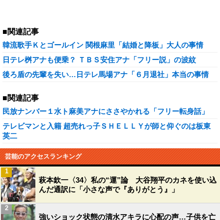
■関連記事
韓流歌手Ｋとゴールイン 関根麻里「結婚と降板」大人の事情
日テレ桝アナも便乗？ ＴＢＳ安住アナ「フリー説」の波紋
後ろ盾の先輩を失い…日テレ馬場アナ「６月退社」本当の事情
■関連記事
民放ナンバー１水ト麻美アナにささやかれる「フリー転身話」
テレビマンと入籍 超売れっ子ＳＨＥＬＬＹが師と仰ぐのは板東
英二
芸能のアクセスランキング
1
萩本欽一〈34〉私の“運”論 大谷翔平のカネを使い込
んだ通訳に「小さな声で『ありがとう』」
2
強いショック状態の清水アキラに心配の声…子供を亡