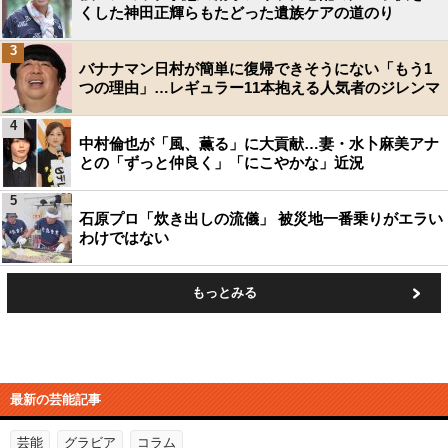
くした神田正輝らもたどった遺族ケアの道のり
3
バナナマン日村が簡単に復帰できそうにない「もう1
つの理由」…レギュラー11本抱える人気者のジレンマ
4
中村倫也が「風、薫る」に大貢献…妻・水卜麻美アナ
との「ずっと仲良く」「にこやかな」近況
5
石原プロ「炊き出しの流儀」 被災地一番乗りがエラい
わけではない
もっとみる
最新の芸能記事
芸能
グラビア
コラム