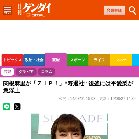
トピックス
政治・社会
芸能
スポーツ
ライフ
マネー
ボートレース
競輪
オートレース
芸能
グラビア
コラム
関根麻里が「ＺＩＰ！」“寿退社” 後釜には平愛梨が
急浮上
公開：
14/08/01 15:03
更新：
19/08/27 14:34