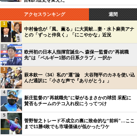
アクセスランキング
週間
1
中村倫也が「風、薫る」に大貢献…妻・水卜麻美アナ
との「ずっと仲良く」「にこやかな」近況
2
欧州初の日本人指揮官誕生へ 森保一監督の“再就職
先”は「ベルギー1部の日系クラブ」一択か
3
萩本欽一〈34〉私の“運”論 大谷翔平のカネを使い込
んだ通訳に「小さな声で『ありがとう』」
4
新庄監督の“再就職先”に挙がるまさかの球団 采配に
賛否もチームのテコ入れ役にうってつけ
5
菅野智之トレード不成立の裏に致命的な“前科”…ここ
まで11勝4敗でも市場価値が低かったワケ