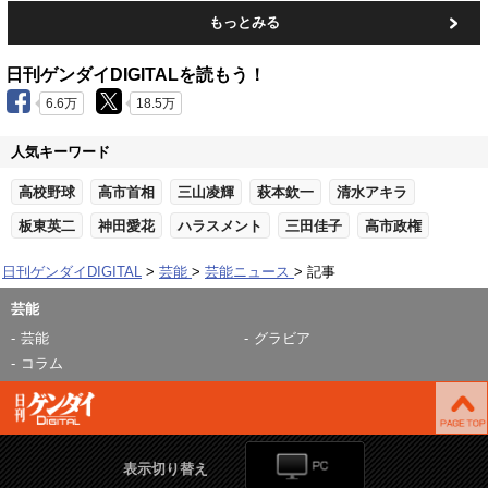
もっとみる
日刊ゲンダイDIGITALを読もう！
6.6万
18.5万
人気キーワード
高校野球
高市首相
三山凌輝
萩本欽一
清水アキラ
板東英二
神田愛花
ハラスメント
三田佳子
高市政権
日刊ゲンダイDIGITAL
芸能
芸能ニュース
記事
芸能
芸能
グラビア
コラム
表示切り替え