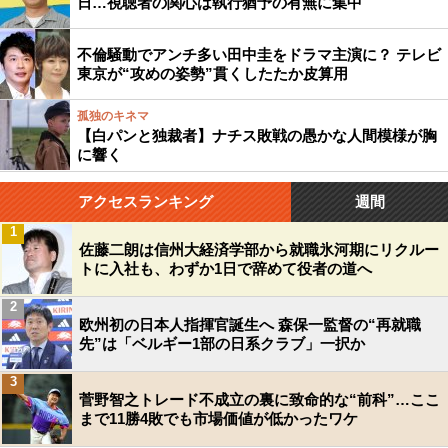
日…視聴者の関心は執行猶予の有無に集中
不倫騒動でアンチ多い田中圭をドラマ主演に？ テレビ
東京が“攻めの姿勢”貫くしたたか皮算用
孤独のキネマ
【白パンと独裁者】ナチス敗戦の愚かな人間模様が胸
に響く
アクセスランキング
週間
1
佐藤二朗は信州大経済学部から就職氷河期にリクルー
トに入社も、わずか1日で辞めて役者の道へ
2
欧州初の日本人指揮官誕生へ 森保一監督の“再就職
先”は「ベルギー1部の日系クラブ」一択か
3
菅野智之トレード不成立の裏に致命的な“前科”…ここ
まで11勝4敗でも市場価値が低かったワケ