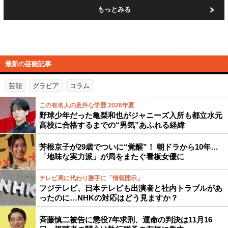
もっとみる
最新の芸能記事
芸能
グラビア
コラム
この有名人の意外な学歴 2026年夏
野球少年だった亀梨和也がジャニーズ入所も都立水元
高校に合格するまでの“男気”あふれる経緯
芳根京子が29歳でついに“覚醒”！ 朝ドラから10年…
「地味な実力派」が局をまたぐ看板女優に
テレビ局に代わり勝手に「情報開示」
フジテレビ、日本テレビも出演者と社内トラブルがあ
ったのに…NHKの対応はどう見ますか？
斉藤慎二被告に懲役7年求刑、運命の判決は11月16