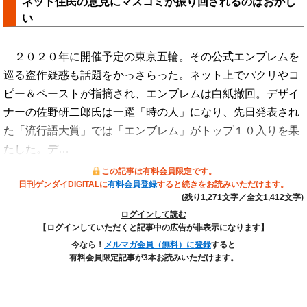
ネット住民の意見にマスコミが振り回されるのはおかし
い
２０２０年に開催予定の東京五輪。その公式エンブレムを
巡る盗作疑惑も話題をかっさらった。ネット上でパクリやコ
ピー＆ペーストが指摘され、エンブレムは白紙撤回。デザイ
ナーの佐野研二郎氏は一躍「時の人」になり、先日発表され
た「流行語大賞」では「エンブレム」がトップ１０入りを果
たした。デ…
この記事は有料会員限定です。
日刊ゲンダイDIGITALに
有料会員登録
すると続きをお読みいただけます。
(残り1,271文字／全文1,412文字)
ログインして読む
【ログインしていただくと記事中の広告が非表示になります】
今なら！
メルマガ会員（無料）に登録
すると
有料会員限定記事が3本お読みいただけます。