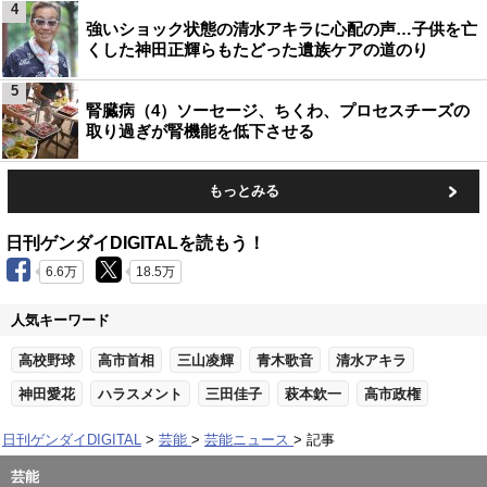
4
強いショック状態の清水アキラに心配の声…子供を亡
くした神田正輝らもたどった遺族ケアの道のり
5
腎臓病（4）ソーセージ、ちくわ、プロセスチーズの
取り過ぎが腎機能を低下させる
もっとみる
日刊ゲンダイDIGITALを読もう！
6.6万
18.5万
人気キーワード
高校野球
高市首相
三山凌輝
青木歌音
清水アキラ
神田愛花
ハラスメント
三田佳子
萩本欽一
高市政権
日刊ゲンダイDIGITAL
芸能
芸能ニュース
記事
芸能