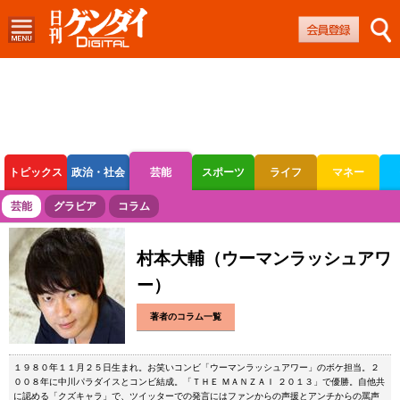
トピックス
政治・社会
芸能
スポーツ
ライフ
マネー
ボートレース
競輪
オートレース
芸能
グラビア
コラム
村本大輔（ウーマンラッシュアワ
ー）
著者のコラム一覧
１９８０年１１月２５日生まれ。お笑いコンビ「ウーマンラッシュアワー」のボケ担当。２
００８年に中川パラダイスとコンビ結成。「ＴＨＥ ＭＡＮＺＡＩ ２０１３」で優勝。自他共
に認める「クズキャラ」で、ツイッターでの発言にはファンからの声援とアンチからの罵声