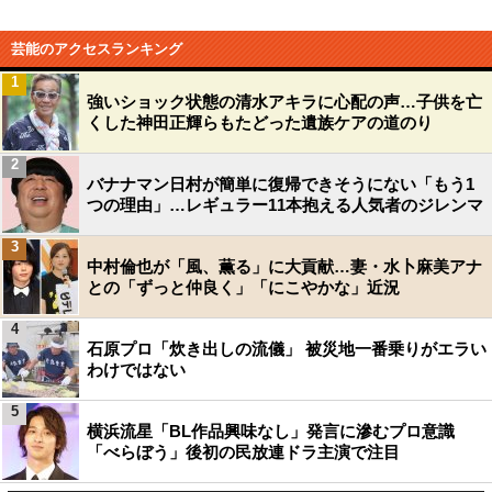
芸能のアクセスランキング
1
強いショック状態の清水アキラに心配の声…子供を亡
くした神田正輝らもたどった遺族ケアの道のり
2
バナナマン日村が簡単に復帰できそうにない「もう1
つの理由」…レギュラー11本抱える人気者のジレンマ
3
中村倫也が「風、薫る」に大貢献…妻・水卜麻美アナ
との「ずっと仲良く」「にこやかな」近況
4
石原プロ「炊き出しの流儀」 被災地一番乗りがエラい
わけではない
5
横浜流星「BL作品興味なし」発言に滲むプロ意識
「べらぼう」後初の民放連ドラ主演で注目