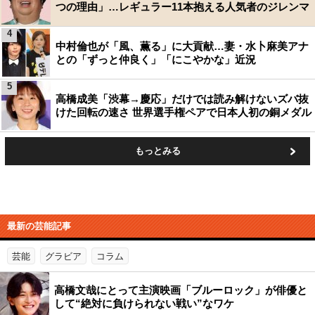
つの理由」…レギュラー11本抱える人気者のジレンマ
4
中村倫也が「風、薫る」に大貢献…妻・水卜麻美アナ
との「ずっと仲良く」「にこやかな」近況
5
高橋成美「渋幕→慶応」だけでは読み解けないズバ抜
けた回転の速さ 世界選手権ペアで日本人初の銅メダル
もっとみる
最新の芸能記事
芸能
グラビア
コラム
高橋文哉にとって主演映画「ブルーロック」が俳優と
して“絶対に負けられない戦い”なワケ