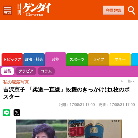
トピックス
政治・社会
芸能
スポーツ
ライフ
マネー
ボートレース
競輪
オートレース
芸能
グラビア
コラム
> 一覧へ
私の秘蔵写真
吉沢京子 「柔道一直線」抜擢のきっかけは1枚のポ
スター
公開：
17/08/31 17:00
更新：
17/08/31 17:00