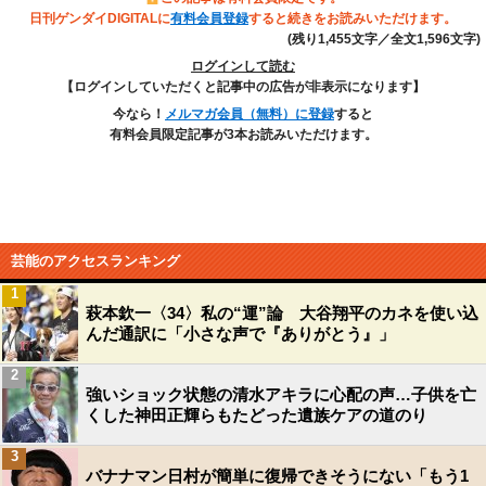
日刊ゲンダイDIGITALに
有料会員登録
すると続きをお読みいただけます。
(残り1,455文字／全文1,596文字)
ログインして読む
【ログインしていただくと記事中の広告が非表示になります】
今なら！
メルマガ会員（無料）に登録
すると
有料会員限定記事が3本お読みいただけます。
芸能のアクセスランキング
1
萩本欽一〈34〉私の“運”論 大谷翔平のカネを使い込
んだ通訳に「小さな声で『ありがとう』」
2
強いショック状態の清水アキラに心配の声…子供を亡
くした神田正輝らもたどった遺族ケアの道のり
3
バナナマン日村が簡単に復帰できそうにない「もう1