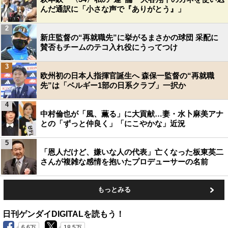
んだ通訳に「小さな声で『ありがとう』」
2
新庄監督の“再就職先”に挙がるまさかの球団 采配に
賛否もチームのテコ入れ役にうってつけ
3
欧州初の日本人指揮官誕生へ 森保一監督の“再就職
先”は「ベルギー1部の日系クラブ」一択か
4
中村倫也が「風、薫る」に大貢献…妻・水卜麻美アナ
との「ずっと仲良く」「にこやかな」近況
5
「恩人だけど、嫌いな人の代表」亡くなった板東英二
さんが複雑な感情を抱いたプロデューサーの名前
もっとみる
日刊ゲンダイDIGITALを読もう！
6.6万
18.5万