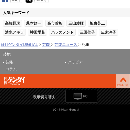
人気キーワード
高校野球
萩本欽一
高市首相
三山凌輝
板東英二
清水アキラ
神田愛花
ハラスメント
三田佳子
広末涼子
日刊ゲンダイDIGITAL
芸能
芸能ニュース
記事
芸能
芸能
グラビア
コラム
表示切り替え
（C）Nikkan Gendai