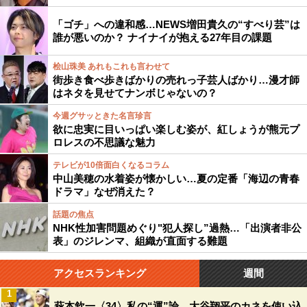
「ゴチ」への違和感…NEWS増田貴久の“すべり芸”は
誰が悪いのか？ ナイナイが抱える27年目の課題
桧山珠美 あれもこれも言わせて
街歩き食べ歩きばかりの売れっ子芸人ばかり…漫才師
はネタを見せてナンボじゃないの？
今週グサッときた名言珍言
欲に忠実に目いっぱい楽しむ姿が、紅しょうが熊元プ
ロレスの不思議な魅力
テレビが10倍面白くなるコラム
中山美穂の水着姿が懐かしい…夏の定番「海辺の青春
ドラマ」なぜ消えた？
話題の焦点
NHK性加害問題めぐり"犯人探し”過熱…「出演者非公
表」のジレンマ、組織が直面する難題
アクセスランキング
週間
1
萩本欽一〈34〉私の“運”論 大谷翔平のカネを使い込