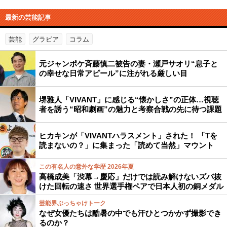
最新の芸能記事
芸能
グラビア
コラム
元ジャンポケ斉藤慎二被告の妻・瀬戸サオリ“息子と
の幸せな日常アピール”に注がれる厳しい目
堺雅人「VIVANT」に感じる“懐かしさ”の正体…視聴
者を誘う“昭和劇画”の魅力と考察合戦の先に待つ課題
ヒカキンが「VIVANTハラスメント」された！ 「Tを
読まないの？」に集まった「読めて当然」マウント
この有名人の意外な学歴 2026年夏
高橋成美「渋幕→慶応」だけでは読み解けないズバ抜
けた回転の速さ 世界選手権ペアで日本人初の銅メダル
芸能界ぶっちゃけトーク
なぜ女優たちは酷暑の中でも汗ひとつかかず撮影でき
るのか？