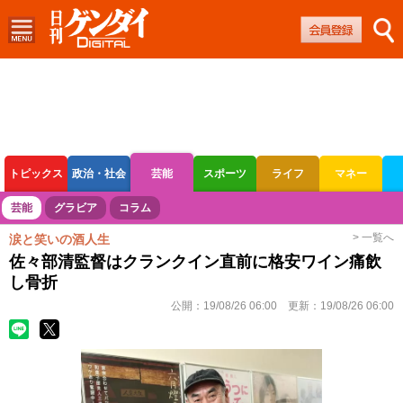
トピックス
政治・社会
芸能
スポーツ
ライフ
マネー
ボートレース
競輪
オートレース
芸能
グラビア
コラム
> 一覧へ
涙と笑いの酒人生
佐々部清監督はクランクイン直前に格安ワイン痛飲
し骨折
公開：
19/08/26 06:00
更新：
19/08/26 06:00