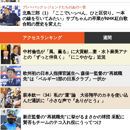
プレーバック レジェンドたちのあの一言
北島三郎（1）「ここでいっぺん、ひと区切り。一本
の線を引いてみたい」サブちゃんの卒業がNHK紅白歌
合戦の歴史を変えた
アクセスランキング
週間
1
中村倫也が「風、薫る」に大貢献…妻・水卜麻美アナ
との「ずっと仲良く」「にこやかな」近況
2
欧州初の日本人指揮官誕生へ 森保一監督の“再就職
先”は「ベルギー1部の日系クラブ」一択か
3
萩本欽一〈34〉私の“運”論 大谷翔平のカネを使い込
んだ通訳に「小さな声で『ありがとう』」
4
新庄監督の“再就職先”に挙がるまさかの球団 采配に
賛否もチームのテコ入れ役にうってつけ