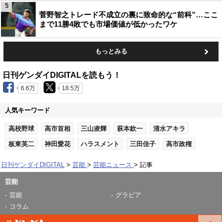
5
菅野智之トレード不成立の裏に致命的な“前科”…ここ
まで11勝4敗でも市場価値が低かったワケ
もっとみる
日刊ゲンダイDIGITALを読もう！
6.6万
18.5万
人気キーワード
高校野球
高市首相
三山凌輝
萩本欽一
清水アキラ
板東英二
神田愛花
ハラスメント
三田佳子
高市政権
日刊ゲンダイDIGITAL
芸能
芸能ニュース
記事
芸能
芸能
グラビア
コラム