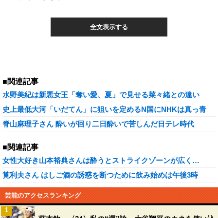
全文表示する
■関連記事
水野美紀は新悪女王「奪い愛、夏」で見せる菜々緒との違い
史上最低大河「いだてん」に狙いを定めるN国にNHKは真っ青
脊山麻理子さん 酔いが回り二日酔いで苦しんだ日テレ時代
■関連記事
女性大好き山本裕典さんは酔うとストライクゾーンが広く…
筧利夫さん はしご酒の誘惑を断つために飲み始めは午後3時
芸能のアクセスランキング
1