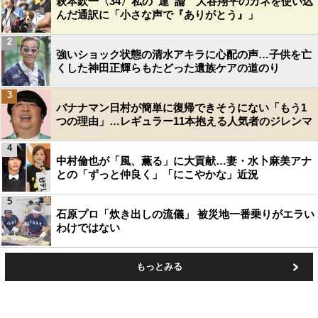
萩本欽一〈34〉私の“運”論 大谷翔平のカネを使い込
んだ通訳に「小さな声で『ありがとう』」
2
強いショック状態の清水アキラに心配の声…子供を亡
くした神田正輝らもたどった遺族ケアの道のり
3
バナナマン日村が簡単に復帰できそうにない「もう1
つの理由」…レギュラー11本抱える人気者のジレンマ
4
中村倫也が「風、薫る」に大貢献…妻・水卜麻美アナ
との「ずっと仲良く」「にこやかな」近況
5
石原プロ「炊き出しの流儀」 被災地一番乗りがエラい
わけではない
もっとみる