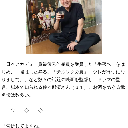
日本アカデミー賞最優秀作品賞を受賞した「半落ち」をは
じめ、「陽はまた昇る」「チルソクの夏」「ツレがうつにな
りまして。」など数々の話題の映画を監督し、ドラマの監
督、脚本で知られる佐々部清さん（６１）。お酒をめぐる武
勇伝は数多い。
◇ ◇ ◇
「骨折してますね。…