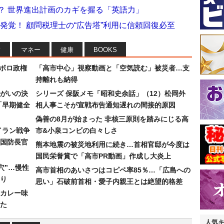
か？ 世界進出計画のカギを握る「英語力」
発覚！ 顧問税理士の“広告塔”利用に信頼回復必至
フ
マネー
健康
BOOKS
なボロ政権
「高市中心」視察動画と「空気読む」被災者…支
持離れも納得
まがいの決
シリーズ 保阪メモ「昭和史余話」（12）松岡外
「早期健全
相人事こそが宣戦布告通知遅れの間接的原因
偽善の8月が始まった 非核三原則を踏みにじる高
イラン戦争
市&小泉コンビの白々しさ
国防長官
熊本地震の被災地利用に続き…首相官邸が今度は
国民栄誉賞で「高市PR動画」作成し大炎上
穴”…慢性
高市首相のあいさつはコピペ率85％…「広島への
り
思い」石破前首相・愛子内親王とは絶望的格差
カレー味
た
人気