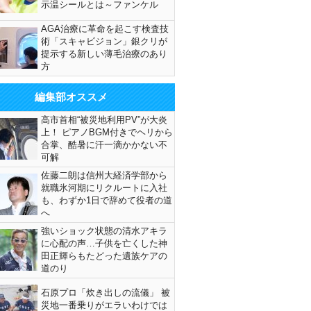
示温シールとは～ファンケル
AGA治療に革命を起こす検査技
術「スキャビジョン」銀クリが
提示する新しい薄毛治療のあり
方
編集部オススメ
高市首相“被災地利用PV”が大炎
上！ ピアノBGM付きでヘリから
合掌、酷暑に汗一滴かかない不
可解
佐藤二朗は信州大経済学部から
就職氷河期にリクルートに入社
も、わずか1日で辞めて役者の道
へ
強いショック状態の清水アキラ
に心配の声…子供を亡くした神
田正輝らもたどった遺族ケアの
道のり
石原プロ「炊き出しの流儀」 被
災地一番乗りがエラいわけでは