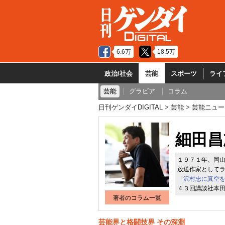
6.6万
18.5万
政治/社会
芸能
スポーツ
ライ
芸能
グラビア
コラム
日刊ゲンダイDIGITAL
芸能
芸能ニュー
細田昌
１９７１年、岡
放送作家として
「
沢村忠に真空
４３回講談社本
著者のコラム一覧
芸能界と格闘技界 その深淵