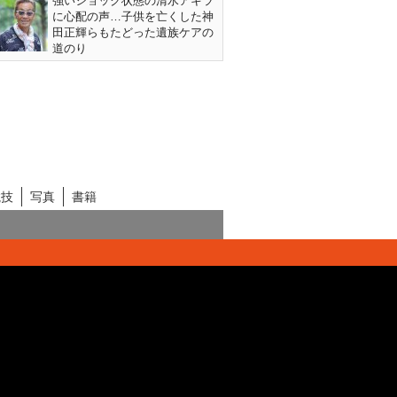
強いショック状態の清水アキラ
に心配の声…子供を亡くした神
田正輝らもたどった遺族ケアの
道のり
競技
写真
書籍