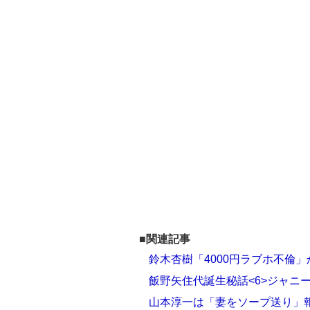
■関連記事
鈴木杏樹「4000円ラブホ不倫
飯野矢住代誕生秘話<6>ジャニ
山本淳一は「妻をソープ送り」報道