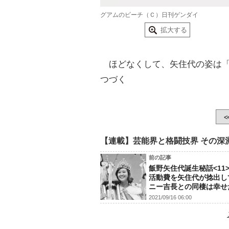
グアムのビーチ（Ｃ）日刊ゲンダイ
拡大する
ほどなくして、矢住代の姿は「
つづく
<
【連載】芸能界と格闘技界 その深
前の記事
飯野矢住代誕生秘話<11
活動費を矢住代が捻出し
ニー吉長との同棲は幸せ
2021/09/16 06:00