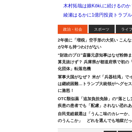
木村拓哉は娘Kōki,に続けるの
綾瀬はるかに1億円投資トラブル
政治・社会
スポーツ
ライ
2年後に「増税」空手形の大笑い こん
が2年も持つわけがない
“財政のプロ”斎藤元彦知事はなぜ粉飾
算見抜けず？ 兵庫県が都道府県で初の
化団体」転落危機
軍事大国がなぜ？ 米が「兵器枯渇」で
は継続困難…トランプ大統領がヘグセス
に激怒！
OTC類似薬「追加負担免除」の“落とし
疾患の患者でも「配慮」されない恐れあ
自民党総裁選は「うんこ味のカレーか、
のうんこか」 どれを選んでも地獄だっ