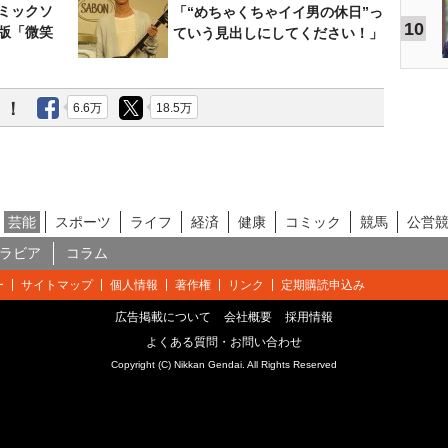
ミックソ
「“めちゃくちゃイイ男の休日”っ
10
版「微笑
ていう見出しにしてください！」
う！
6.6万
18.5万
芸能
スポーツ
ライフ
経済
健康
コミック
競馬
公営
ラビア
コラム
ー
サイトマップ
個人情報
著作権
リンク
定期購読申込み
広告掲載について
会社概要
採用情報
よくある質問・お問い合わせ
Copyright (C) Nikkan Gendai. All Rights Reserved