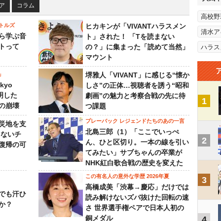
ア
コラム
高校野
トルズ
ヒカキンが「VIVANTハラスメン
清水ア
ら学ぶ音
ト」された！ 「Tを読まない
トって
の？」に集まった「読めて当然」
ハラス
マウント
」
堺雅人「VIVANT」に感じる“懐か
kyo
しさ”の正体…視聴者を誘う“昭和
判明した
劇画”の魅力と考察合戦の先に待
1
の崩壊
つ課題
プレーバック レジェンドたちのあの一言
災地を支
北島三郎（1）「ここでいっぺ
らないチ
2
ん、ひと区切り。一本の線を引い
復帰の可
てみたい」サブちゃんの卒業が
NHK紅白歌合戦の歴史を変えた
この有名人の意外な学歴 2026年夏
3
高橋成美「渋幕→慶応」だけでは
でも汗ひ
読み解けないズバ抜けた回転の速
か？
さ 世界選手権ペアで日本人初の
銅メダル
4