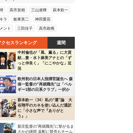
球
高市首相
三山凌輝
萩本欽一
キラ
板東英二
神田愛花
メント
三田佳子
高市政権
アクセスランキング
週間
中村倫也が「風、薫る」に大貢
献…妻・水卜麻美アナとの「ず
っと仲良く」「にこやかな」近
況
欧州初の日本人指揮官誕生へ 森
保一監督の“再就職先”は「ベル
ギー1部の日系クラブ」一択か
萩本欽一〈34〉私の“運”論 大
谷翔平のカネを使い込んだ通訳
に「小さな声で『ありがと
う』」
新庄監督の“再就職先”に挙がるま
さかの球団 采配に賛否もチーム