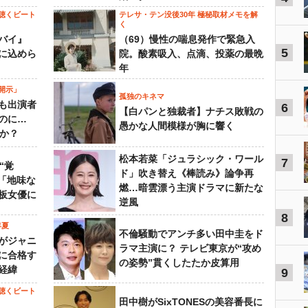
聴くビート
テレサ・テン没後30年 極秘取材メモを解
く
バイ』
（69）慢性の喘息発作で緊急入
5
に込めら
院。酸素吸入、点滴、投薬の最晩
年
開示」
孤独のキネマ
も出演者
6
【白パンと独裁者】ナチス敗戦の
のに…
愚かな人間模様が胸に響く
すか？
松本若菜「ジュラシック・ワール
7
“覚
ド」吹き替え《棒読み》論争再
…「地味な
燃…暗雲漂う主演ドラマに新たな
板女優に
逆風
8
年夏
不倫騒動でアンチ多い田中圭をド
がジャニ
ラマ主演に？ テレビ東京が“攻め
に合格す
の姿勢”貫くしたたか皮算用
経緯
9
聴くビート
田中樹がSixTONESの美容番長に