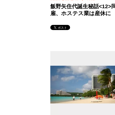
飯野矢住代誕生秘話<12
雇、ホステス業は産休に