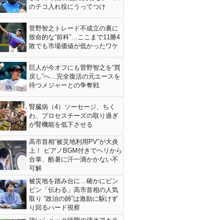
のテコ入れ役にうってつけ
菅野智之トレード不成立の裏に
致命的な“前科”…ここまで11勝4
敗でも市場価値が低かったワケ
巨人が今オフにも菅野智之を“買
戻し”へ…完全復活の元エースを
待つメジャーとの争奪戦
腎臓病（4）ソーセージ、ちく
わ、プロセスチーズの取り過ぎ
が腎機能を低下させる
高市首相“被災地利用PV”が大炎
上！ ピアノBGM付きでヘリから
合掌、酷暑に汗一滴かかない不
可解
被災地を踏み台に…確かにビン
ビン「伝わる」高市首相の人気
取り “政治の師”は激励に駆けず
り回るハード視察