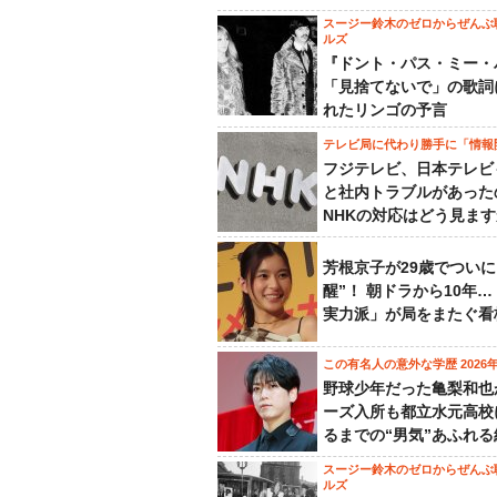
スージー鈴木のゼロからぜんぶ
ルズ
『ドント・パス・ミー・
「見捨てないで」の歌詞
れたリンゴの予言
テレビ局に代わり勝手に「情報
フジテレビ、日本テレビ
と社内トラブルがあった
NHKの対応はどう見ま
芳根京子が29歳でついに
醒”！ 朝ドラから10年
実力派」が局をまたぐ看
この有名人の意外な学歴 2026
野球少年だった亀梨和也
ーズ入所も都立水元高校
るまでの“男気”あふれる
スージー鈴木のゼロからぜんぶ
ルズ