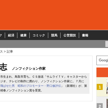
フ
経済
健康
コミック
競馬
公営競技
書籍
ス
記事
志
ノンフィクション作家
山市生まれ、鳥取市育ち。ＣＳ放送「サムライＴＶ」キャスターから
ラジオ、テレビの制作に携わり、ノンフィクション作家に。７月に
を飛ばせた男 昭和のプロモーター・野口修評伝
」（新潮社）が、第
1
田靖春ノンフィクション賞を受賞。
2