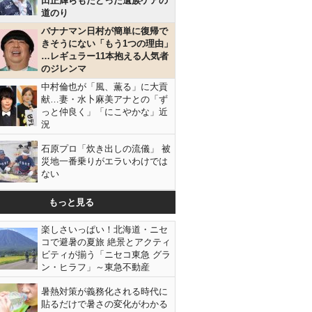
田正輝らもたどった遺族ケアの
道のり
バナナマン日村が簡単に復帰で
きそうにない「もう1つの理由」
…レギュラー11本抱える人気者
のジレンマ
中村倫也が「風、薫る」に大貢
献…妻・水卜麻美アナとの「ず
っと仲良く」「にこやかな」近
況
石原プロ「炊き出しの流儀」 被
災地一番乗りがエラいわけでは
ない
もっと見る
楽しさいっぱい！北海道・ニセ
コで避暑の夏旅 絶景とアクティ
ビティが揃う「ニセコ東急 グラ
ン・ヒラフ」～東急不動産
暑熱対策が義務化される時代に
貼るだけで暑さの変化がわかる