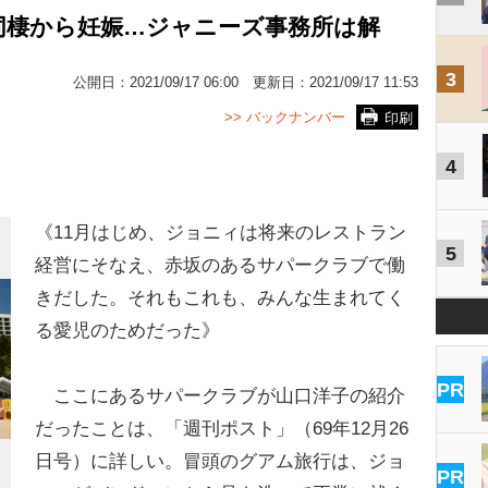
>同棲から妊娠…ジャニーズ事務所は解
3
公開日：
2021/09/17 06:00
更新日：
2021/09/17 11:53
>> バックナンバー
印刷
4
《11月はじめ、ジョニィは将来のレストラン
5
経営にそなえ、赤坂のあるサパークラブで働
きだした。それもこれも、みんな生まれてく
る愛児のためだった》
PR
ここにあるサパークラブが山口洋子の紹介
だったことは、「週刊ポスト」（69年12月26
日号）に詳しい。冒頭のグアム旅行は、ジョ
PR