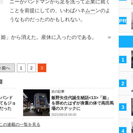
ニーがバンドマンから足を洗って正業に就く
ことを前提にしての、いわばハネ
ムー
ンのよ
うなものだったのかもしれない。
PR
姫」から消えた。産休に入ったのである。 ＝
1
前へ
1
2
3
<
淵
2
次の記事
>バンド
飯野矢住代誕生秘話<13>「姫」
てもジョ
を辞めたはずが身重の体で高田馬
3
だった
場のスナックに
2021/09/18 06:00
この連載の一覧を見る
4