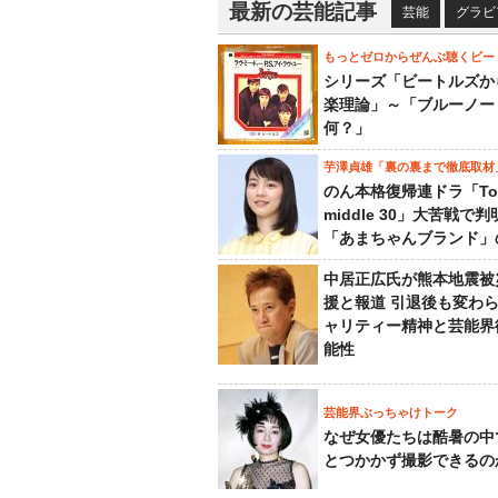
最新の芸能記事
芸能
グラビ
もっとゼロからぜんぶ聴くビー
シリーズ「ビートルズか
楽理論」～「ブルーノー
何？」
芋澤貞雄「裏の裏まで徹底取材
のん本格復帰連ドラ「To
middle 30」大苦戦で
「あまちゃんブランド」
中居正広氏が熊本地震被
援と報道 引退後も変わ
ャリティー精神と芸能界
能性
芸能界ぶっちゃけトーク
なぜ女優たちは酷暑の中
とつかかず撮影できるの