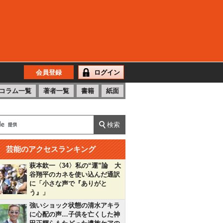
会員登録
ログイン
コラム一覧
著者一覧
書籍
紙面
芸能のアクセスランキング
萩本欽一〈34〉私の“運”論 大
谷翔平のカネを使い込んだ通訳
に「小さな声で『ありがと
う』」
強いショック状態の清水アキラ
に心配の声…子供を亡くした神