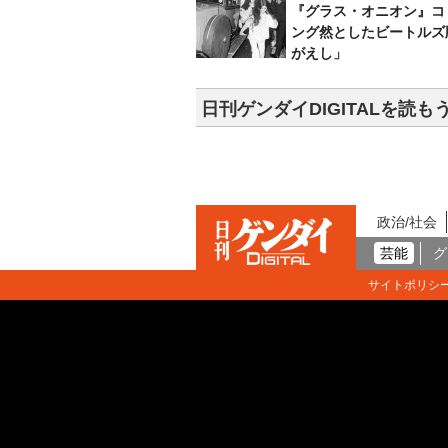
『グラス・オニオン』コ
ング然としたビートルズ
がえし」
日刊ゲンダイDIGITALを読も
政治/社会
芸能
グ
サイトポリシ