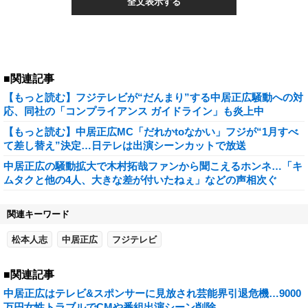
全文表示する
■関連記事
【もっと読む】フジテレビが“だんまり”する中居正広騒動への対
応、同社の「コンプライアンス ガイドライン」も炎上中
【もっと読む】中居正広MC「だれかtoなかい」フジが“1月すべ
て差し替え”決定…日テレは出演シーンカットで放送
中居正広の騒動拡大で木村拓哉ファンから聞こえるホンネ…「キ
ムタクと他の4人、大きな差が付いたねぇ」などの声相次ぐ
関連キーワード
松本人志
中居正広
フジテレビ
■関連記事
中居正広はテレビ&スポンサーに見放され芸能界引退危機…9000
万円女性トラブルでCMや番組出演シーン削除