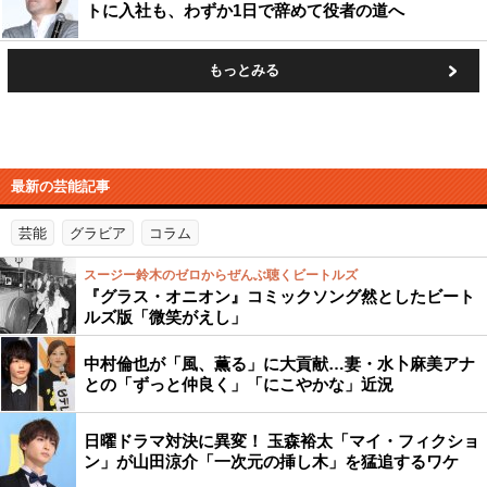
トに入社も、わずか1日で辞めて役者の道へ
もっとみる
最新の芸能記事
芸能
グラビア
コラム
スージー鈴木のゼロからぜんぶ聴くビートルズ
『グラス・オニオン』コミックソング然としたビート
ルズ版「微笑がえし」
中村倫也が「風、薫る」に大貢献…妻・水卜麻美アナ
との「ずっと仲良く」「にこやかな」近況
日曜ドラマ対決に異変！ 玉森裕太「マイ・フィクショ
ン」が山田涼介「一次元の挿し木」を猛追するワケ