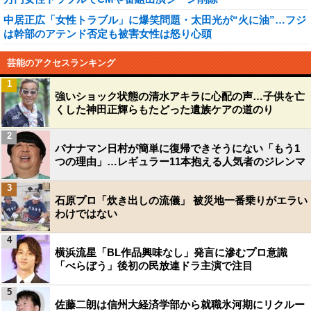
中居正広「女性トラブル」に爆笑問題・太田光が“火に油”…フジ
は幹部のアテンド否定も被害女性は怒り心頭
芸能のアクセスランキング
1
強いショック状態の清水アキラに心配の声…子供を亡
くした神田正輝らもたどった遺族ケアの道のり
2
バナナマン日村が簡単に復帰できそうにない「もう1
つの理由」…レギュラー11本抱える人気者のジレンマ
3
石原プロ「炊き出しの流儀」 被災地一番乗りがエラい
わけではない
4
横浜流星「BL作品興味なし」発言に滲むプロ意識
「べらぼう」後初の民放連ドラ主演で注目
5
佐藤二朗は信州大経済学部から就職氷河期にリクルー