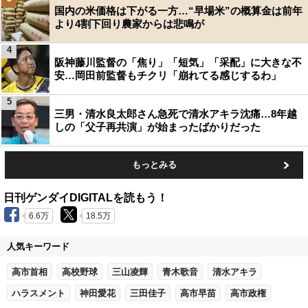
国内の米価格は下がる一方…“早場米”の概算金は前年
より4割下回り農家からは悲鳴が
4
阪神藤川監督の「焦り」「短気」「采配」に大きな不
安…岡田前監督もチクリ「崩れてる感じするわ」
5
三男・清水良太郎さん急死で清水アキラ沈痛…8年越
しの「父子再共演」が始まったばかりだった
もっとみる
日刊ゲンダイDIGITALを読もう！
6.6万
18.5万
人気キーワード
高市首相
高校野球
三山凌輝
青木歌音
清水アキラ
ハラスメント
神田愛花
三田佳子
高市早苗
高市政権