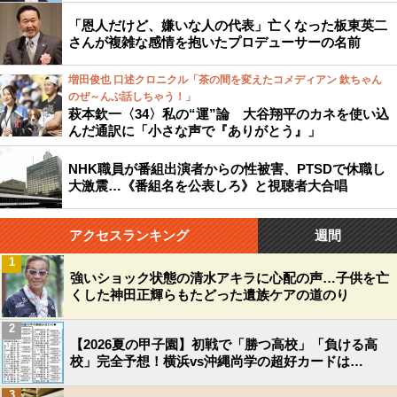
「恩人だけど、嫌いな人の代表」亡くなった板東英二
さんが複雑な感情を抱いたプロデューサーの名前
増田俊也 口述クロニクル「茶の間を変えたコメディアン 欽ちゃん
のぜ～んぶ話しちゃう！」
萩本欽一〈34〉私の“運”論 大谷翔平のカネを使い込
んだ通訳に「小さな声で『ありがとう』」
NHK職員が番組出演者からの性被害、PTSDで休職し
大激震…《番組名を公表しろ》と視聴者大合唱
アクセスランキング
週間
1
強いショック状態の清水アキラに心配の声…子供を亡
くした神田正輝らもたどった遺族ケアの道のり
2
【2026夏の甲子園】初戦で「勝つ高校」「負ける高
校」完全予想！横浜vs沖縄尚学の超好カードは…
3