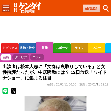
トピックス
政治・社会
芸能
スポーツ
ライフ
マネー
ボートレース
競輪
オートレース
芸能
グラビア
コラム
出演者は松本人志に「文春は裏取りしている」と女
性擁護だったが、中居騒動には？ 12日放送「ワイド
ナショー」に集まる注目
公開：
25/01/11 06:00
更新：
25/01/11 12:19