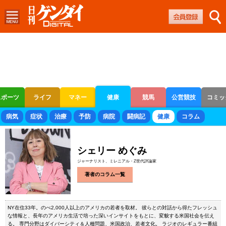
スポーツ
ライフ
マネー
健康
競馬
公営競技
コミッ
ボートレース
競輪
オートレース
病気
症状
治療
予防
病院
闘病記
健康
コラム
シェリー めぐみ
ジャーナリスト、ミレニアル・Z世代評論家
著者のコラム一覧
NY在住33年。のべ2,000人以上のアメリカの若者を取材。 彼らとの対話から得たフレッシュ
な情報と、長年のアメリカ生活で培った深いインサイトをもとに、変貌する米国社会を伝え
る。 専門分野はダイバーシティ＆人種問題、米国政治、若者文化。 ラジオのレギュラー番組