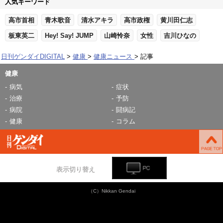
人気キーワード
高市首相
青木歌音
清水アキラ
高市政権
黄川田仁志
板東英二
Hey! Say! JUMP
山崎怜奈
女性
吉川ひなの
日刊ゲンダイDIGITAL
健康
健康ニュース
記事
健康
病気
症状
治療
予防
病院
闘病記
健康
コラム
表示切り替え
（C）Nikkan Gendai