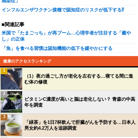
感染症」
インフルエンザワクチン接種で認知症のリスクが低下する⁉
■関連記事
米国で「たまごっち」が再ブーム…心理学者が注目する「癒や
し」の正体
「魚」を食べる習慣は認知機能の低下を緩やかにする
健康のアクセスランキング
1
（1）夜の過ごし方が老化を左右する…寝てる間に進
む体の修復
2
ビタミンC濃度が高いと脳は老化しない？ 青森の中高
年を調査
3
「緑茶」を1日7杯飲んで肝臓がんを予防する…日本人
男女約4.2万人を追跡調査