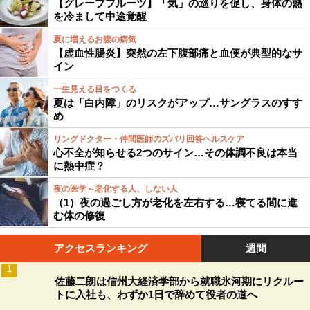
【グレープフルーツ】「気」の巡りを促し、身体の熱
を冷まして中途覚醒
夏に増えるお腹の病気
【虚血性腸炎】突然の左下腹部痛と血便が典型的なサ
イン
一生見える目をつくる
夏は「白内障」のリスクがアップ…サングラスのすす
め
リングドクター・仲間医師のズバリ回答ヘルスケア
心不全が知らせる2つのサイン…その体調不良は本当
に熱中症？
夜の医学～老化する人、しない人
（1）夜の過ごし方が老化を左右する…寝てる間に進
む体の修復
アクセスランキング
週間
1
佐藤二朗は信州大経済学部から就職氷河期にリクルー
トに入社も、わずか1日で辞めて役者の道へ