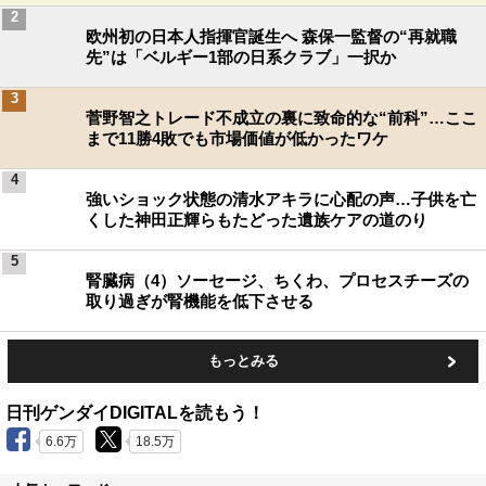
2
欧州初の日本人指揮官誕生へ 森保一監督の“再就職
先”は「ベルギー1部の日系クラブ」一択か
3
菅野智之トレード不成立の裏に致命的な“前科”…ここ
まで11勝4敗でも市場価値が低かったワケ
4
強いショック状態の清水アキラに心配の声…子供を亡
くした神田正輝らもたどった遺族ケアの道のり
5
腎臓病（4）ソーセージ、ちくわ、プロセスチーズの
取り過ぎが腎機能を低下させる
もっとみる
日刊ゲンダイDIGITALを読もう！
6.6万
18.5万