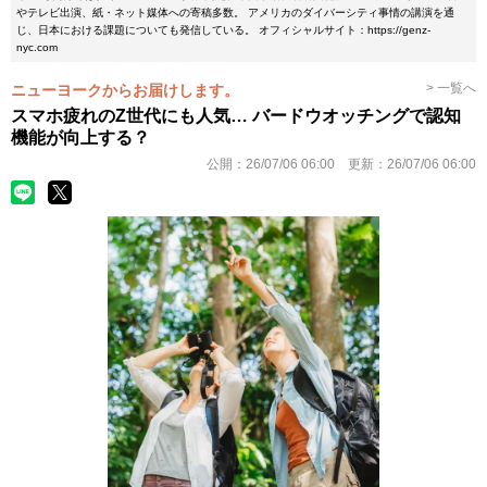
やテレビ出演、紙・ネット媒体への寄稿多数。 アメリカのダイバーシティ事情の講演を通
じ、日本における課題についても発信している。 オフィシャルサイト：https://genz-
nyc.com
> 一覧へ
ニューヨークからお届けします。
スマホ疲れのZ世代にも人気… バードウオッチングで認知
機能が向上する？
公開：
26/07/06 06:00
更新：
26/07/06 06:00