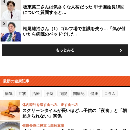
4
板東英二さんは気さくな人柄だった 甲子園延長18回
について質問すると…
5
松尾雄治さん（1）ゴルフ場で意識を失う…「気が付
いたら病院のベッドでした」
もっとみる
最新の健康記事
病気
症状
治療
予防
病院
闘病記
健康
コラム
体内時計を壊す食べ方、正す食べ方
スクリーンタイムが長いほど…子供の「夜食」と「朝
起きられない」関係
健康長寿に役立つ高齢薬膳