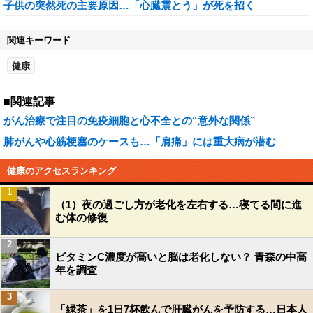
子供の突然死の主要原因…「心臓震とう」が死を招く
関連キーワード
健康
■関連記事
がん治療で注目の免疫細胞と心不全との“意外な関係”
肺がんや心筋梗塞のケースも…「肩痛」には重大病が潜む
健康のアクセスランキング
1
（1）夜の過ごし方が老化を左右する…寝てる間に進
む体の修復
2
ビタミンC濃度が高いと脳は老化しない？ 青森の中高
年を調査
3
「緑茶」を1日7杯飲んで肝臓がんを予防する…日本人