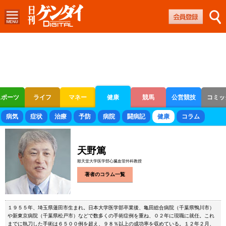
スポーツ
ライフ
マネー
健康
競馬
公営競技
コミッ
ボートレース
競輪
オートレース
病気
症状
治療
予防
病院
闘病記
健康
コラム
天野篤
順天堂大学医学部心臓血管外科教授
著者のコラム一覧
１９５５年、埼玉県蓮田市生まれ。日本大学医学部卒業後、亀田総合病院（千葉県鴨川市）
や新東京病院（千葉県松戸市）などで数多くの手術症例を重ね、０２年に現職に就任。これ
までに執刀した手術は６５００例を超え、９８％以上の成功率を収めている。１２年２月、