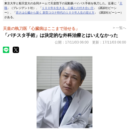
東京大学と順天堂大の合同チームで天皇陛下の冠動脈バイパス手術を執刀した。近著に「
天
職
」（プレジデント社）、「
１００年を生きる 心臓との付き合い方
」（講談社ビーシ
ー）、「
若さは心臓から築く 新型コロナ時代の１００年人生の迎え方
」（講談社ビーシー）
がある。
> 一覧へ
天皇の執刀医「心臓病はここまで治せる」
「バチスタ手術」は決定的な外科治療とはいえなかった
公開：
17/11/03 06:00
更新：
17/11/03 06:00