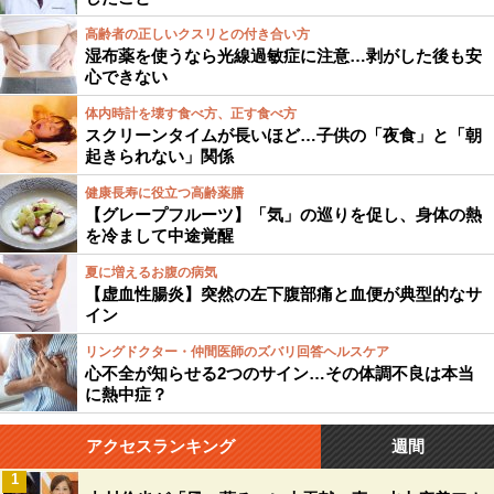
高齢者の正しいクスリとの付き合い方
湿布薬を使うなら光線過敏症に注意…剥がした後も安
心できない
体内時計を壊す食べ方、正す食べ方
スクリーンタイムが長いほど…子供の「夜食」と「朝
起きられない」関係
健康長寿に役立つ高齢薬膳
【グレープフルーツ】「気」の巡りを促し、身体の熱
を冷まして中途覚醒
夏に増えるお腹の病気
【虚血性腸炎】突然の左下腹部痛と血便が典型的なサ
イン
リングドクター・仲間医師のズバリ回答ヘルスケア
心不全が知らせる2つのサイン…その体調不良は本当
に熱中症？
アクセスランキング
週間
1