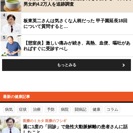
男女約4.2万人を追跡調査
4
板東英二さんは気さくな人柄だった 甲子園延長18回
について質問すると…
5
【憩室炎】激しい痛みが続き、高熱、血便、嘔吐があ
ればすぐに受診すべし
もっとみる
最新の健康記事
病気
症状
治療
予防
病院
闘病記
健康
コラム
医療のミカタ 医療のフシギ
週に1度の「回診」で急性大動脈解離の患者さんに話
したこと