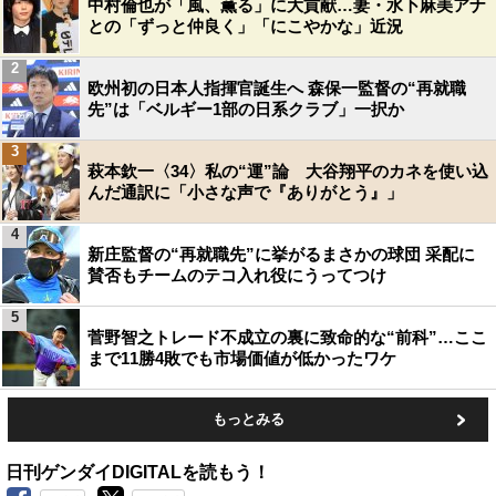
中村倫也が「風、薫る」に大貢献…妻・水卜麻美アナ
との「ずっと仲良く」「にこやかな」近況
2
欧州初の日本人指揮官誕生へ 森保一監督の“再就職
先”は「ベルギー1部の日系クラブ」一択か
3
萩本欽一〈34〉私の“運”論 大谷翔平のカネを使い込
んだ通訳に「小さな声で『ありがとう』」
4
新庄監督の“再就職先”に挙がるまさかの球団 采配に
賛否もチームのテコ入れ役にうってつけ
5
菅野智之トレード不成立の裏に致命的な“前科”…ここ
まで11勝4敗でも市場価値が低かったワケ
もっとみる
日刊ゲンダイDIGITALを読もう！