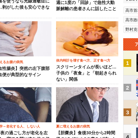
薬を使うなら光線過敏症に
週に1度の「回診」で急性大動
…剥がした後も安心できな
脈解離の患者さんに話したこと
高市首
高市政
野村克
体内時計を壊す食べ方、正す食べ方
えるお腹の病気
1
スクリーンタイムが長いほど…
血性腸炎】突然の左下腹部
子供の「夜食」と「朝起きられ
血便が典型的なサイン
ない」関係
2
3
学～老化する人、しない人
夏に増えるお腹の病気
）夜の過ごし方が老化を左
【胆嚢炎】食後30分から2時間
4