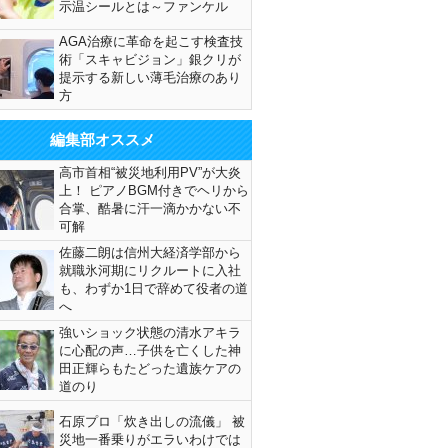
示温シールとは～ファンケル
AGA治療に革命を起こす検査技
術「スキャビジョン」銀クリが
提示する新しい薄毛治療のあり
方
編集部オススメ
高市首相“被災地利用PV”が大炎
上！ ピアノBGM付きでヘリから
合掌、酷暑に汗一滴かかない不
可解
佐藤二朗は信州大経済学部から
就職氷河期にリクルートに入社
も、わずか1日で辞めて役者の道
へ
強いショック状態の清水アキラ
に心配の声…子供を亡くした神
田正輝らもたどった遺族ケアの
道のり
石原プロ「炊き出しの流儀」 被
災地一番乗りがエラいわけでは