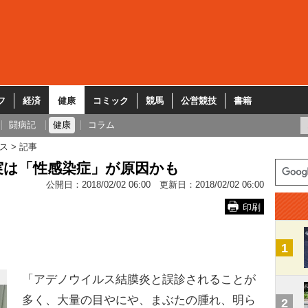
フ
経済
健康
コミック
競馬
公営競技
書籍
闘病記
健康
コラム
ス
記事
実は「性感染症」が原因かも
公開日：
2018/02/02 06:00
更新日：
2018/02/02 06:00
印刷
1
「アデノウイルス結膜炎と誤診されることが
多く、大量の目やにや、まぶたの腫れ、明ら
2