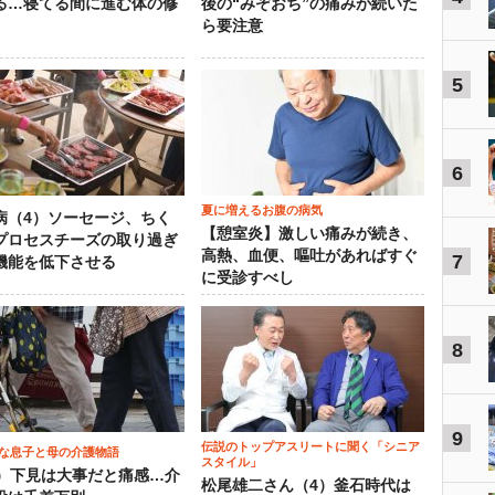
る…寝てる間に進む体の修
後の“みぞおち”の痛みが続いた
ら要注意
5
6
夏に増えるお腹の病気
病（4）ソーセージ、ちく
【憩室炎】激しい痛みが続き、
プロセスチーズの取り過ぎ
高熱、血便、嘔吐があればすぐ
7
機能を低下させる
に受診すべし
8
9
伝説のトップアスリートに聞く「シニア
な息子と母の介護物語
スタイル」
0）下見は大事だと痛感…介
松尾雄二さん（4）釜石時代は