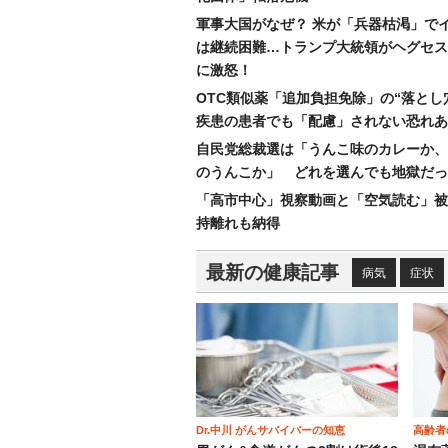
軍事大国がなぜ？ 米が「兵器枯渇」で
は継続困難…トランプ大統領がヘグセス
に激怒！
OTC類似薬「追加負担免除」の“落とし
疾患の患者でも「配慮」されない恐れあ
自民党総裁選は「うんこ味のカレーか、
のうんこか」 どれを選んでも地獄だっ
「高市中心」視察動画と「空気読む」被
持離れも納得
最新の健康記事
病気
症状
Dr.中川 がんサバイバーの知恵
高齢者