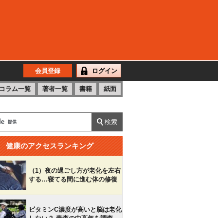
会員登録
ログイン
コラム一覧
著者一覧
書籍
紙面
健康のアクセスランキング
（1）夜の過ごし方が老化を左右
する…寝てる間に進む体の修復
ビタミンC濃度が高いと脳は老化