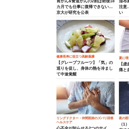
胃がん&食道がんの2割は術後18
湿布
カ月でも仕事に復帰できない…
注意
京大が研究を公表
い
健康長寿に役立つ高齢薬膳
夏に増
【グレープフルーツ】「気」の
【虚
巡りを促し、身体の熱を冷まし
痛と
て中途覚醒
リングドクター・仲間医師のズバリ回答
夜の医
ヘルスケア
（1
心不全が知らせる2つのサイ