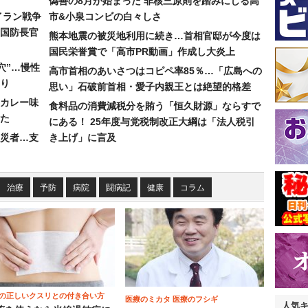
偽善の8月が始まった 非核三原則を踏みにじる高
イラン戦争
市&小泉コンビの白々しさ
国防長官
熊本地震の被災地利用に続き…首相官邸が今度は
国民栄誉賞で「高市PR動画」作成し大炎上
穴”…慢性
高市首相のあいさつはコピペ率85％…「広島への
り
思い」石破前首相・愛子内親王とは絶望的格差
カレー味
食料品の消費減税分を賄う「恒久財源」ならすで
た
にある！ 25年度与党税制改正大綱は「法人税引
災者…支
き上げ」に言及
治療
予防
病院
闘病記
健康
コラム
の正しいクスリとの付き合い方
医療のミカタ 医療のフシギ
人気