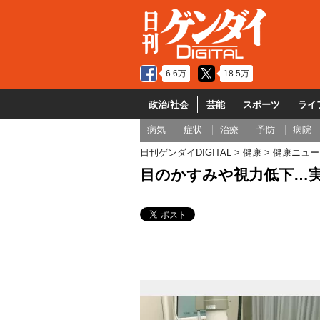
6.6万
18.5万
政治/社会
芸能
スポーツ
ライ
病気
症状
治療
予防
病院
日刊ゲンダイDIGITAL
健康
健康ニュー
目のかすみや視力低下…