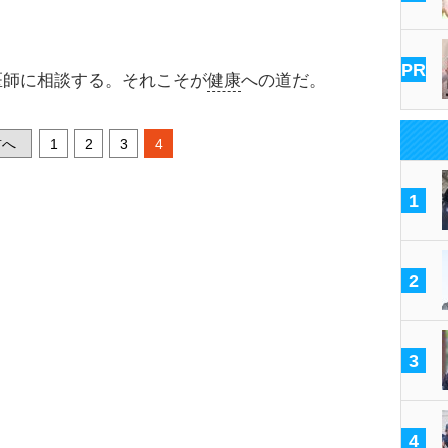
PR
師に相談する。それこそが
健康
への道だ。
へ
1
2
3
4
1
2
3
4