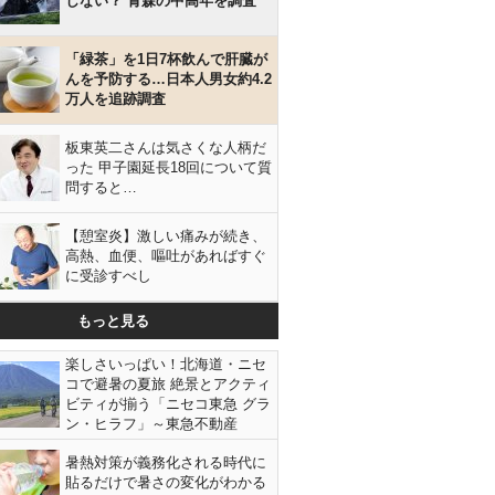
しない？ 青森の中高年を調査
「緑茶」を1日7杯飲んで肝臓が
んを予防する…日本人男女約4.2
万人を追跡調査
板東英二さんは気さくな人柄だ
った 甲子園延長18回について質
問すると…
【憩室炎】激しい痛みが続き、
高熱、血便、嘔吐があればすぐ
に受診すべし
もっと見る
楽しさいっぱい！北海道・ニセ
コで避暑の夏旅 絶景とアクティ
ビティが揃う「ニセコ東急 グラ
ン・ヒラフ」～東急不動産
暑熱対策が義務化される時代に
貼るだけで暑さの変化がわかる