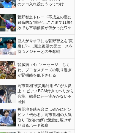
のテコ入れ役にうってつけ
菅野智之トレード不成立の裏に
致命的な“前科”…ここまで11勝4
敗でも市場価値が低かったワケ
巨人が今オフにも菅野智之を“買
戻し”へ…完全復活の元エースを
待つメジャーとの争奪戦
腎臓病（4）ソーセージ、ちく
わ、プロセスチーズの取り過ぎ
が腎機能を低下させる
高市首相“被災地利用PV”が大炎
上！ ピアノBGM付きでヘリから
合掌、酷暑に汗一滴かかない不
可解
被災地を踏み台に…確かにビン
ビン「伝わる」高市首相の人気
取り “政治の師”は激励に駆けず
り回るハード視察