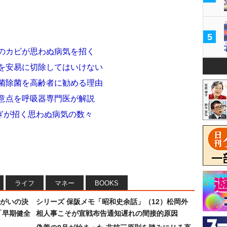
5
冬のカビが思わぬ病気を招く
腸を安易に切除してはいけない
リ菌除菌を高齢者に勧める理由
注意点を呼吸器専門医が解説
ぎが招く思わぬ病気の数々
ライフ
マネー
BOOKS
まがいの決
シリーズ 保阪メモ「昭和史余話」（12）松岡外
「早期健全
相人事こそが宣戦布告通知遅れの間接的原因