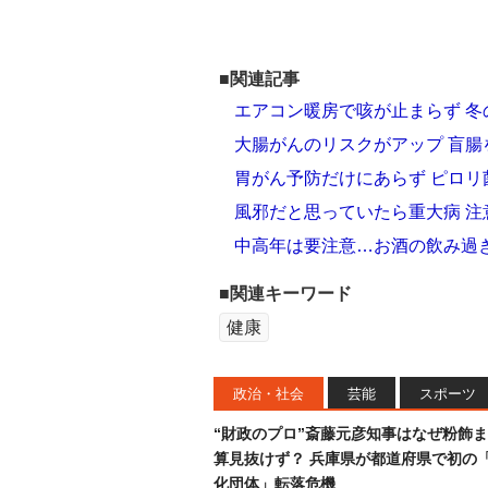
■関連記事
エアコン暖房で咳が止まらず 
大腸がんのリスクがアップ 盲
胃がん予防だけにあらず ピロ
風邪だと思っていたら重大病 
中高年は要注意…お酒の飲み過
■関連キーワード
健康
政治・社会
芸能
スポーツ
“財政のプロ”斎藤元彦知事はなぜ粉飾
算見抜けず？ 兵庫県が都道府県で初の
化団体」転落危機