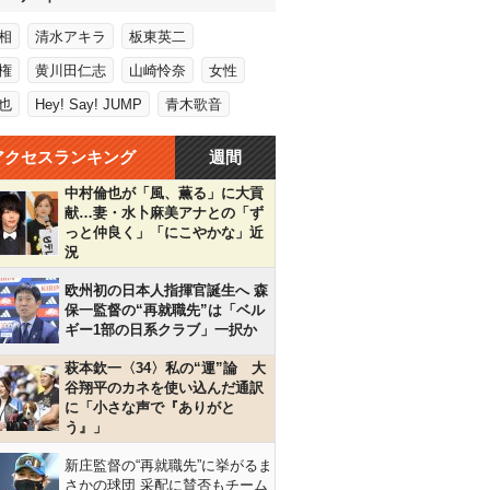
相
清水アキラ
板東英二
権
黄川田仁志
山崎怜奈
女性
也
Hey! Say! JUMP
青木歌音
アクセスランキング
週間
中村倫也が「風、薫る」に大貢
献…妻・水卜麻美アナとの「ず
っと仲良く」「にこやかな」近
況
欧州初の日本人指揮官誕生へ 森
保一監督の“再就職先”は「ベル
ギー1部の日系クラブ」一択か
萩本欽一〈34〉私の“運”論 大
谷翔平のカネを使い込んだ通訳
に「小さな声で『ありがと
う』」
新庄監督の“再就職先”に挙がるま
さかの球団 采配に賛否もチーム