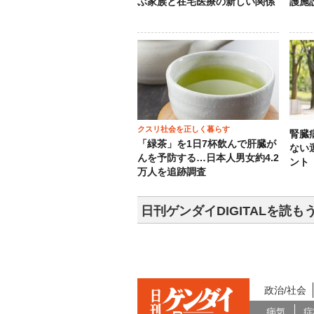
ぶ家族と在宅医療の新しい関係
護施
クスリ社会を正しく暮らす
腎臓
「緑茶」を1日7杯飲んで肝臓が
ない
んを予防する…日本人男女約4.2
ント
万人を追跡調査
日刊ゲンダイDIGITALを読も
政治/社会
病気
症