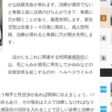
かな結膜充血が表れます。治療が適切でない
と角膜上皮に点状のびらんができて、角膜に
3
穴が開くことがあり、最悪失明します。新生
児型は生後２～４日後に発症し、成人型同
様、治療が遅れると角膜に穴が開き失明しま
4
す」
ほかにもこれに関連する性関連
感染症
に
5
は、毛じらみが眉毛に寄生してかゆみなどの
自覚症状を起こすものや、ヘルペスウイルス
PR
違う相手と性交渉があれば医師に伝えましょう。パ
場合もあり、その場合は２人で治療しなければなり
PR
性感染症の項目を入れることで正しい診察と治療が