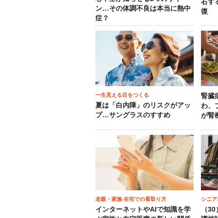
右す
ン…その体調不良は本当に熱中
復
症？
一生見える目をつくる
腎臓
夏は「白内障」のリスクがアッ
わ、
プ…サングラスのすすめ
が腎
老親・家族 在宅での看取り方
シニア
インターネットやAIで知識を学
（3