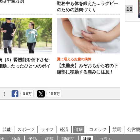
設は千差万別
勤務中も体を鍛えた…ラグビー
10
のための筋肉づくり
夏に増えるお腹の病気
病（3）腎機能を低下させ
【虫垂炎】みぞおちから右の下
運動…たったひとつのポイ
腹部に移動する痛みに注意！
う！
6.6万
18.5万
芸能
スポーツ
ライフ
経済
健康
コミック
競馬
公営
状
治療
予防
病院
闘病記
健康
コラム