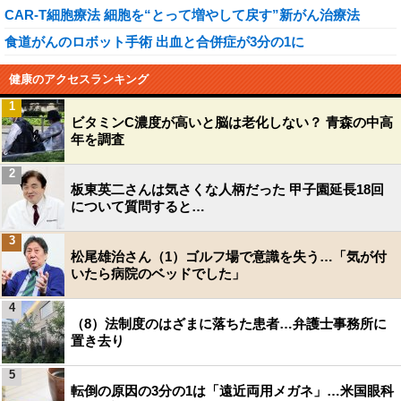
CAR-T細胞療法 細胞を“とって増やして戻す”新がん治療法
食道がんのロボット手術 出血と合併症が3分の1に
健康のアクセスランキング
1
ビタミンC濃度が高いと脳は老化しない？ 青森の中高
年を調査
2
板東英二さんは気さくな人柄だった 甲子園延長18回
について質問すると…
3
松尾雄治さん（1）ゴルフ場で意識を失う…「気が付
いたら病院のベッドでした」
4
（8）法制度のはざまに落ちた患者…弁護士事務所に
置き去り
5
転倒の原因の3分の1は「遠近両用メガネ」…米国眼科