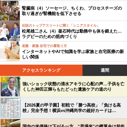
腎臓病（4）ソーセージ、ちくわ、プロセスチーズの
取り過ぎが腎機能を低下させる
伝説のトップアスリートに聞く「シニアスタイル」
松尾雄二さん（4）釜石時代は勤務中も体を鍛えた…
ラグビーのための筋肉づくり
老親・家族 在宅での看取り方
インターネットやAIで知識を学ぶ家族と在宅医療の新
しい関係
アクセスランキング
週間
1
強いショック状態の清水アキラに心配の声…子供を亡
くした神田正輝らもたどった遺族ケアの道のり
2
【2026夏の甲子園】初戦で「勝つ高校」「負ける高
校」完全予想！横浜vs沖縄尚学の超好カードは…
3
国内の米価格は下がる一方…“早場米”の概算金は前年