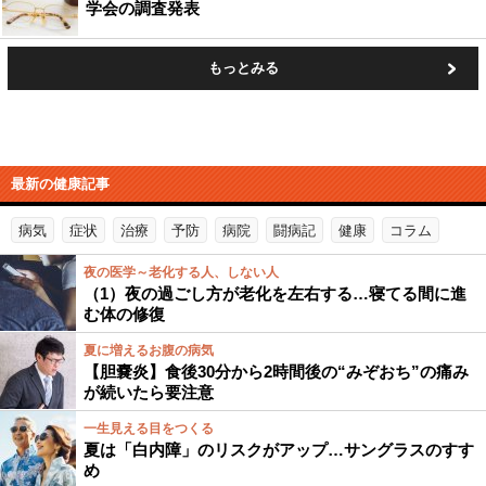
学会の調査発表
もっとみる
最新の健康記事
病気
症状
治療
予防
病院
闘病記
健康
コラム
夜の医学～老化する人、しない人
（1）夜の過ごし方が老化を左右する…寝てる間に進
む体の修復
夏に増えるお腹の病気
【胆嚢炎】食後30分から2時間後の“みぞおち”の痛み
が続いたら要注意
一生見える目をつくる
夏は「白内障」のリスクがアップ…サングラスのすす
め