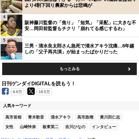
より4割下回り農家からは悲鳴が
4
阪神藤川監督の「焦り」「短気」「采配」に大きな不
安…岡田前監督もチクリ「崩れてる感じするわ」
5
三男・清水良太郎さん急死で清水アキラ沈痛…8年越
しの「父子再共演」が始まったばかりだった
もっとみる
日刊ゲンダイDIGITALを読もう！
6.6万
18.5万
人気キーワード
高市首相
青木歌音
清水アキラ
高市政権
黄川田仁志
女性
山崎怜奈
板東英二
吉川ひなの
インタビュー