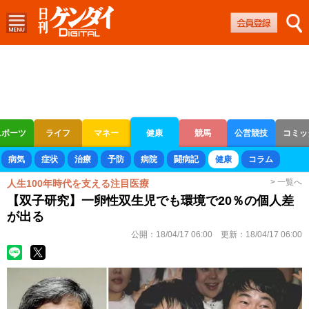
スポーツ
ライフ
マネー
健康
競馬
公営競技
コミッ
ボートレース
競輪
オートレース
病気
症状
治療
予防
病院
闘病記
健康
コラム
> 一覧へ
人生100年時代を支える注目医療
【双子研究】一卵性双生児でも環境で20％の個人差
が出る
公開：
18/04/17 06:00
更新：
18/04/17 06:00