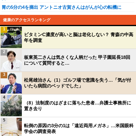
胃の5分の4を摘出 アントニオ古賀さんはがんが心の転機に
健康のアクセスランキング
1
ビタミンC濃度が高いと脳は老化しない？ 青森の中高
年を調査
2
板東英二さんは気さくな人柄だった 甲子園延長18回
について質問すると…
3
松尾雄治さん（1）ゴルフ場で意識を失う…「気が付
いたら病院のベッドでした」
4
（8）法制度のはざまに落ちた患者…弁護士事務所に
置き去り
5
転倒の原因の3分の1は「遠近両用メガネ」…米国眼科
学会の調査発表