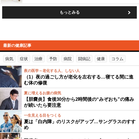
もっとみる
最新の健康記事
病気
症状
治療
予防
病院
闘病記
健康
コラム
夜の医学～老化する人、しない人
（1）夜の過ごし方が老化を左右する…寝てる間に進
む体の修復
夏に増えるお腹の病気
【胆嚢炎】食後30分から2時間後の“みぞおち”の痛み
が続いたら要注意
一生見える目をつくる
夏は「白内障」のリスクがアップ…サングラスのすす
め