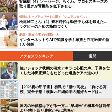
腎臓病（4）ソーセージ、ちくわ、プロセスチーズの
取り過ぎが腎機能を低下させる
伝説のトップアスリートに聞く「シニアスタイル」
松尾雄二さん（4）釜石時代は勤務中も体を鍛えた…
ラグビーのための筋肉づくり
老親・家族 在宅での看取り方
インターネットやAIで知識を学ぶ家族と在宅医療の新
しい関係
アクセスランキング
週間
1
強いショック状態の清水アキラに心配の声…子供を亡
くした神田正輝らもたどった遺族ケアの道のり
2
【2026夏の甲子園】初戦で「勝つ高校」「負ける高
校」完全予想！横浜vs沖縄尚学の超好カードは…
3
国内の米価格は下がる一方…“早場米”の概算金は前年
より4割下回り農家からは悲鳴が