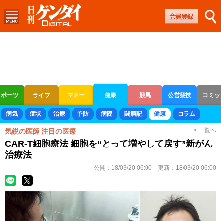
スポーツ
ライフ
マネー
健康
競馬
公営競技
コミッ
ボートレース
競輪
オートレース
病気
症状
治療
予防
病院
闘病記
健康
コラム
> 一覧へ
気鋭の医師 注目の医療
CAR-T細胞療法 細胞を“とって増やして戻す”新がん
治療法
公開：
18/03/20 06:00
更新：
18/03/20 06:00