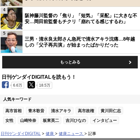
4
阪神藤川監督の「焦り」「短気」「采配」に大きな不
安…岡田前監督もチクリ「崩れてる感じするわ」
5
三男・清水良太郎さん急死で清水アキラ沈痛…8年越
しの「父子再共演」が始まったばかりだった
もっとみる
日刊ゲンダイDIGITALを読もう！
6.6万
18.5万
人気キーワード
高市首相
青木歌音
清水アキラ
高市政権
黄川田仁志
女性
山崎怜奈
板東英二
吉川ひなの
インタビュー
日刊ゲンダイDIGITAL
健康
健康ニュース
記事