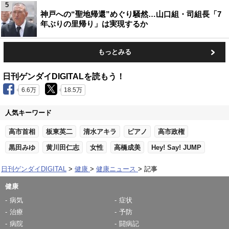
5
神戸への“聖地帰還”めぐり騒然…山口組・司組長「7
年ぶりの里帰り」は実現するか
もっとみる
日刊ゲンダイDIGITALを読もう！
6.6万
18.5万
人気キーワード
高市首相
板東英二
清水アキラ
ピアノ
高市政権
黒田みゆ
黄川田仁志
女性
高橋成美
Hey! Say! JUMP
日刊ゲンダイDIGITAL
健康
健康ニュース
記事
健康
病気
症状
治療
予防
病院
闘病記