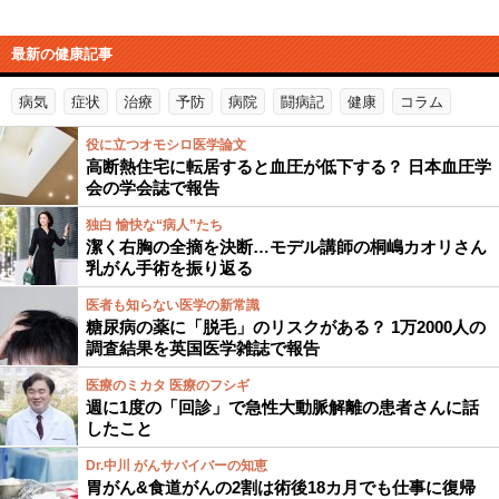
最新の健康記事
病気
症状
治療
予防
病院
闘病記
健康
コラム
役に立つオモシロ医学論文
高断熱住宅に転居すると血圧が低下する？ 日本血圧学
会の学会誌で報告
独白 愉快な“病人”たち
潔く右胸の全摘を決断…モデル講師の桐嶋カオリさん
乳がん手術を振り返る
医者も知らない医学の新常識
糖尿病の薬に「脱毛」のリスクがある？ 1万2000人の
調査結果を英国医学雑誌で報告
医療のミカタ 医療のフシギ
週に1度の「回診」で急性大動脈解離の患者さんに話
したこと
Dr.中川 がんサバイバーの知恵
胃がん&食道がんの2割は術後18カ月でも仕事に復帰