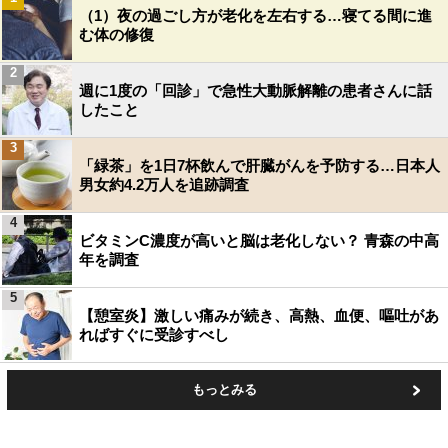
（1）夜の過ごし方が老化を左右する…寝てる間に進
む体の修復
2
週に1度の「回診」で急性大動脈解離の患者さんに話
したこと
3
「緑茶」を1日7杯飲んで肝臓がんを予防する…日本人
男女約4.2万人を追跡調査
4
ビタミンC濃度が高いと脳は老化しない？ 青森の中高
年を調査
5
【憩室炎】激しい痛みが続き、高熱、血便、嘔吐があ
ればすぐに受診すべし
もっとみる