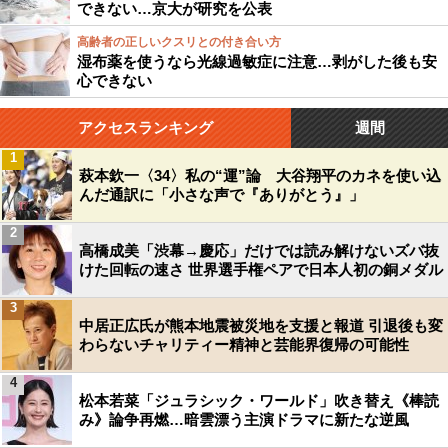
できない…京大が研究を公表
高齢者の正しいクスリとの付き合い方
湿布薬を使うなら光線過敏症に注意…剥がした後も安
心できない
アクセスランキング
週間
1
萩本欽一〈34〉私の“運”論 大谷翔平のカネを使い込
んだ通訳に「小さな声で『ありがとう』」
2
高橋成美「渋幕→慶応」だけでは読み解けないズバ抜
けた回転の速さ 世界選手権ペアで日本人初の銅メダル
3
中居正広氏が熊本地震被災地を支援と報道 引退後も変
わらないチャリティー精神と芸能界復帰の可能性
4
松本若菜「ジュラシック・ワールド」吹き替え《棒読
み》論争再燃…暗雲漂う主演ドラマに新たな逆風