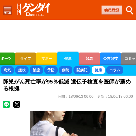
スポーツ
ライフ
マネー
健康
競馬
公営競技
コミッ
ボートレース
競輪
オートレース
病気
症状
治療
予防
病院
闘病記
健康
コラム
卵巣がん死亡率が95％低減 遺伝子検査を医師が薦め
る根拠
公開：
18/06/13 06:00
更新：
18/06/13 06:00