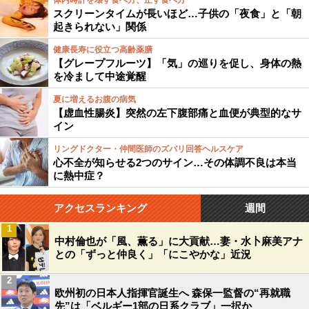
体内時計を壊す食べ方、正す食べ方
スクリーンタイムが長いほど…子供の「夜食」と「朝
起きられない」関係
健康長寿に役立つ高齢薬膳
【グレープフルーツ】「気」の巡りを促し、身体の熱
を冷まして中途覚醒
夏に増えるお腹の病気
【虚血性腸炎】突然の左下腹部痛と血便が典型的なサ
イン
リングドクター・仲間医師のズバリ回答ヘルスケア
心不全が知らせる2つのサイン…その体調不良は本当
に熱中症？
アクセスランキング
週間
1
中村倫也が「風、薫る」に大貢献…妻・水卜麻美アナ
との「ずっと仲良く」「にこやかな」近況
2
欧州初の日本人指揮官誕生へ 森保一監督の“再就職
先”は「ベルギー1部の日系クラブ」一択か