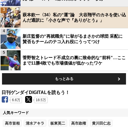
3
萩本欽一〈34〉私の“運”論 大谷翔平のカネを使い込
んだ通訳に「小さな声で『ありがとう』」
4
新庄監督の“再就職先”に挙がるまさかの球団 采配に
賛否もチームのテコ入れ役にうってつけ
5
菅野智之トレード不成立の裏に致命的な“前科”…ここ
まで11勝4敗でも市場価値が低かったワケ
もっとみる
日刊ゲンダイDIGITALを読もう！
6.6万
18.5万
人気キーワード
高市首相
清水アキラ
板東英二
高市政権
黄川田仁志