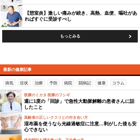
5
【憩室炎】激しい痛みが続き、高熱、血便、嘔吐があ
ればすぐに受診すべし
もっとみる
最新の健康記事
病気
症状
治療
予防
病院
闘病記
健康
コラム
医療のミカタ 医療のフシギ
週に1度の「回診」で急性大動脈解離の患者さんに話
したこと
高齢者の正しいクスリとの付き合い方
湿布薬を使うなら光線過敏症に注意…剥がした後も安
心できない