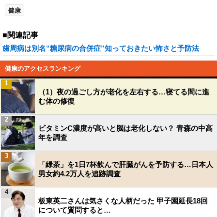
健康
■関連記事
歯周病は別名“糖尿病の合併症”知っておきたい怖さと予防法
健康のアクセスランキング
1
（1）夜の過ごし方が老化を左右する…寝てる間に進
む体の修復
2
ビタミンC濃度が高いと脳は老化しない？ 青森の中高
年を調査
3
「緑茶」を1日7杯飲んで肝臓がんを予防する…日本人
男女約4.2万人を追跡調査
4
板東英二さんは気さくな人柄だった 甲子園延長18回
について質問すると…