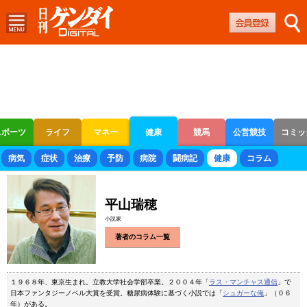
スポーツ
ライフ
マネー
健康
競馬
公営競技
コミッ
ボートレース
競輪
オートレース
病気
症状
治療
予防
病院
闘病記
健康
コラム
平山瑞穂
小説家
著者のコラム一覧
１９６８年、東京生まれ。立教大学社会学部卒業。２００４年「
ラス・マンチャス通信
」で
日本ファンタジーノベル大賞を受賞。糖尿病体験に基づく小説では「
シュガーな俺
」（０６
年）がある。