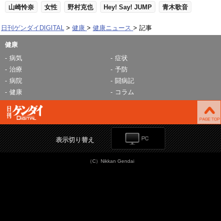
山崎怜奈
女性
野村克也
Hey! Say! JUMP
青木歌音
日刊ゲンダイDIGITAL
健康
健康ニュース
記事
健康
病気
症状
治療
予防
病院
闘病記
健康
コラム
表示切り替え
（C）Nikkan Gendai