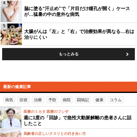
4
脇に塗る“汗止め”で「片目だけ瞳孔が開く」ケース
が…猛暑の中の意外な病気
5
大腸がんは「左」と「右」で治療効果が異なる…右は
治りにくい
もっとみる
最新の健康記事
病気
症状
治療
予防
病院
闘病記
健康
コラム
医療のミカタ 医療のフシギ
週に1度の「回診」で急性大動脈解離の患者さんに話
したこと
高齢者の正しいクスリとの付き合い方