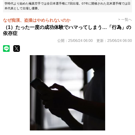
学時代より始めた極真空手では全日本選手権に7回出場。07年に開催された北米選手権では日
本代表として出場し優勝。
> 一覧へ
なぜ痴漢、盗撮はやめられないのか
（1）たった一度の成功体験でハマってしまう…「行為」の
依存症
公開：
25/06/24 06:00
更新：
25/06/24 06:00