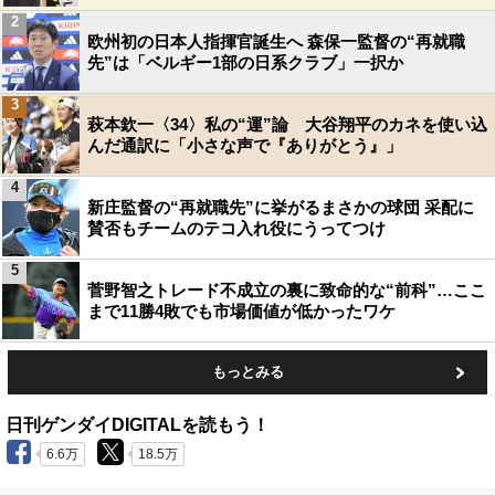
2
欧州初の日本人指揮官誕生へ 森保一監督の“再就職
先”は「ベルギー1部の日系クラブ」一択か
3
萩本欽一〈34〉私の“運”論 大谷翔平のカネを使い込
んだ通訳に「小さな声で『ありがとう』」
4
新庄監督の“再就職先”に挙がるまさかの球団 采配に
賛否もチームのテコ入れ役にうってつけ
5
菅野智之トレード不成立の裏に致命的な“前科”…ここ
まで11勝4敗でも市場価値が低かったワケ
もっとみる
日刊ゲンダイDIGITALを読もう！
6.6万
18.5万