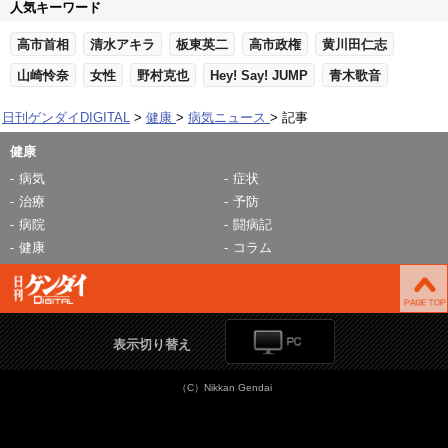
人気キーワード
高市首相
清水アキラ
板東英二
高市政権
黄川田仁志
山崎怜奈
女性
野村克也
Hey! Say! JUMP
青木歌音
日刊ゲンダイDIGITAL
健康
病気ニュース
記事
健康
病気
症状
治療
予防
病院
闘病記
健康
コラム
表示切り替え
（C）Nikkan Gendai