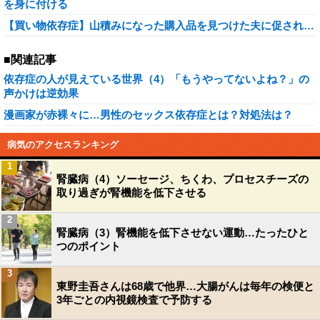
を身に付ける
【買い物依存症】山積みになった購入品を見つけた夫に促され…
■関連記事
依存症の人が見えている世界（4）「もうやってないよね？」の
声かけは逆効果
漫画家が赤裸々に…男性のセックス依存症とは？対処法は？
病気のアクセスランキング
1
腎臓病（4）ソーセージ、ちくわ、プロセスチーズの
取り過ぎが腎機能を低下させる
2
腎臓病（3）腎機能を低下させない運動…たったひと
つのポイント
3
東野圭吾さんは68歳で他界…大腸がんは毎年の検便と
3年ごとの内視鏡検査で予防する