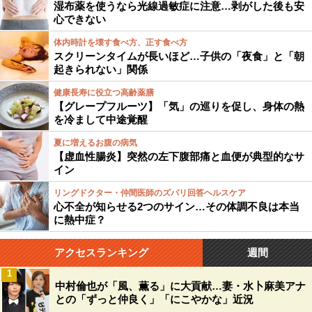
湿布薬を使うなら光線過敏症に注意…剥がした後も安
心できない
体内時計を壊す食べ方、正す食べ方
スクリーンタイムが長いほど…子供の「夜食」と「朝
起きられない」関係
健康長寿に役立つ高齢薬膳
【グレープフルーツ】「気」の巡りを促し、身体の熱
を冷まして中途覚醒
夏に増えるお腹の病気
【虚血性腸炎】突然の左下腹部痛と血便が典型的なサ
イン
リングドクター・仲間医師のズバリ回答ヘルスケア
心不全が知らせる2つのサイン…その体調不良は本当
に熱中症？
アクセスランキング
週間
1
中村倫也が「風、薫る」に大貢献…妻・水卜麻美アナ
との「ずっと仲良く」「にこやかな」近況