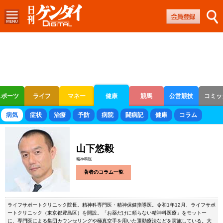
スポーツ
ライフ
マネー
健康
競馬
公営競技
コミッ
ボートレース
競輪
オートレース
病気
症状
治療
予防
病院
闘病記
健康
コラム
山下悠毅
精神科医
著者のコラム一覧
ライフサポートクリニック院長。精神科専門医・精神保健指導医。令和1年12月、ライフサポ
ートクリニック（東京都豊島区）を開設。「お薬だけに頼らない精神科医療」をモットー
に、専門医による集団カウンセリングや極真空手を用いた運動療法などを実施している。大