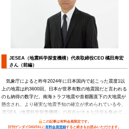
JESEA（地震科学探査機構）代表取締役CEO 橘田寿宏
さん（前編）
気象庁によると昨年2024年に日本国内で起こった震度1以
上の地震は約3600回。日本が世界有数の地震国だと言われる
のも納得の数字だ。南海トラフ地震や首都圏直下の大地震が
懸念され、より確実な地震予知の確立が求められている今、
JESEA（地震科学探査機構）の存在が大きな注目を集めて…
この記事は有料会員限定です。
日刊ゲンダイDIGITALに
有料会員登録
すると続きをお読みいただけます。