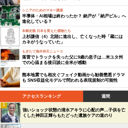
シニアのためのマネー講座
半導体・AI相場は終わったか？ 納戸が「納戸ビル」へ
進化している？
本郷史観 日本を変えた傑物たち
上杉謙信（4）北陸に進出し、亡くなった時「蔵には
カネがうなっていた」
もぎたて海外仰天ニュース
落雷でトラックを失った父に9歳の息子は…米ユタ州
での心温まる後日談に全米が感動
熊本地震でも相次ぐフェイク動画から勧善懲悪ドラマ
も SNS収益化モデルで問われる表現規制の可能性
アクセスランキング
週間
1
強いショック状態の清水アキラに心配の声…子供を亡
くした神田正輝らもたどった遺族ケアの道のり
2