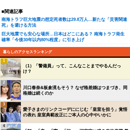
■関連記事
南海トラフ巨大地震の想定死者数は29.8万人…新たな「災害関連
死」を避ける方法
巨大地震でも安心な場所…日本はどこにある？ 南海トラフ発生
確率「今後30年以内80%程度」に引き上げ
暮らしのアクセスランキング
1
（1）「警備員」って、こんなことまでやるんだっ
け？
2
川口春奈&板倉滉もそう？ なぜ格差婚はつまづき、同
格婚は続くのか
3
愛子さまのリンクコーデににじむ「皇室を担う」覚悟
の表れ 皇室典範改正にご本人の心中やいかに
4