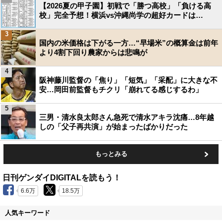
【2026夏の甲子園】初戦で「勝つ高校」「負ける高
校」完全予想！横浜vs沖縄尚学の超好カードは…
3
国内の米価格は下がる一方…“早場米”の概算金は前年
より4割下回り農家からは悲鳴が
4
阪神藤川監督の「焦り」「短気」「采配」に大きな不
安…岡田前監督もチクリ「崩れてる感じするわ」
5
三男・清水良太郎さん急死で清水アキラ沈痛…8年越
しの「父子再共演」が始まったばかりだった
もっとみる
日刊ゲンダイDIGITALを読もう！
6.6万
18.5万
人気キーワード