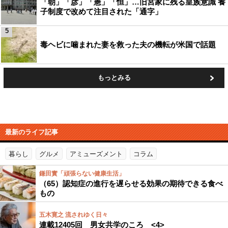
「朝」「彦」「憲」「恒」…旧宮家に残る皇族意識 養
子制度で改めて注目された「通字」
5
毒ヘビに噛まれた妻を救った夫の機転が米国で話題
もっとみる
最新のライフ記事
暮らし
グルメ
アミューズメント
コラム
鎌田實「頑張らない健康生活」
（65）認知症の進行を遅らせる効果の期待できる食べ
もの
五木寛之 流されゆく日々
連載12405回 男女共学のころ <4>