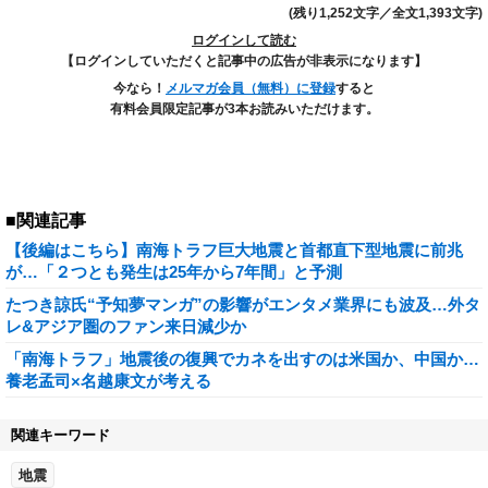
(残り1,252文字／全文1,393文字)
ログインして読む
【ログインしていただくと記事中の広告が非表示になります】
今なら！
メルマガ会員（無料）に登録
すると
有料会員限定記事が3本お読みいただけます。
■関連記事
【後編はこちら】南海トラフ巨大地震と首都直下型地震に前兆
が…「２つとも発生は25年から7年間」と予測
たつき諒氏“予知夢マンガ”の影響がエンタメ業界にも波及…外タ
レ&アジア圏のファン来日減少か
「南海トラフ」地震後の復興でカネを出すのは米国か、中国か…
養老孟司×名越康文が考える
関連キーワード
地震