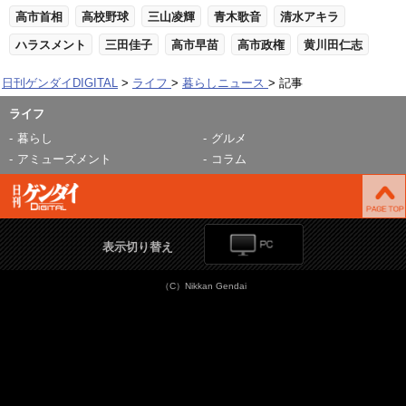
高市首相
高校野球
三山凌輝
青木歌音
清水アキラ
ハラスメント
三田佳子
高市早苗
高市政権
黄川田仁志
日刊ゲンダイDIGITAL
ライフ
暮らしニュース
記事
ライフ
暮らし
グルメ
アミューズメント
コラム
表示切り替え
（C）Nikkan Gendai