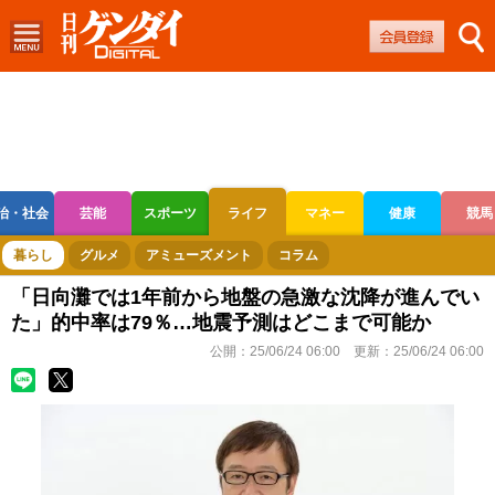
治・社会
芸能
スポーツ
ライフ
マネー
健康
競馬
ボートレース
競輪
オートレース
暮らし
グルメ
アミューズメント
コラム
「日向灘では1年前から地盤の急激な沈降が進んでい
た」的中率は79％…地震予測はどこまで可能か
公開：
25/06/24 06:00
更新：
25/06/24 06:00