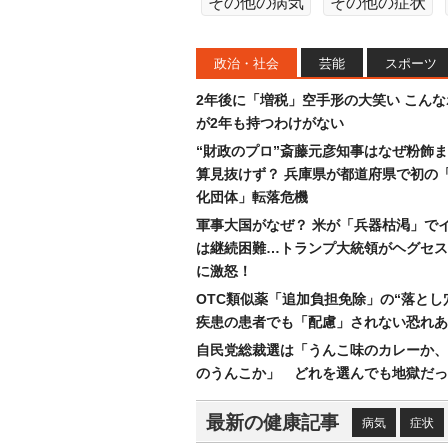
その他の病気
その他の症状
政治・社会
芸能
スポーツ
2年後に「増税」空手形の大笑い こん
が2年も持つわけがない
“財政のプロ”斎藤元彦知事はなぜ粉飾
算見抜けず？ 兵庫県が都道府県で初の
化団体」転落危機
軍事大国がなぜ？ 米が「兵器枯渇」で
は継続困難…トランプ大統領がヘグセス
に激怒！
OTC類似薬「追加負担免除」の“落とし
疾患の患者でも「配慮」されない恐れあ
自民党総裁選は「うんこ味のカレーか、
のうんこか」 どれを選んでも地獄だっ
最新の健康記事
病気
症状