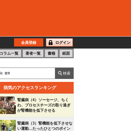
会員登録
ログイン
コラム一覧
著者一覧
書籍
紙面
病気のアクセスランキング
腎臓病（4）ソーセージ、ちく
わ、プロセスチーズの取り過ぎ
が腎機能を低下させる
腎臓病（3）腎機能を低下させな
い運動…たったひとつのポイン