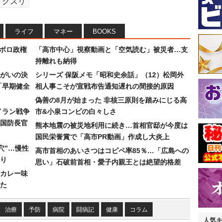
クスリ
ライフ
マネー
BOOKS
なボロ政権
「高市中心」視察動画と「空気読む」被災者…支
持離れも納得
まがいの決
シリーズ 保阪メモ「昭和史余話」（12）松岡外
「早期健全
相人事こそが宣戦布告通知遅れの間接的原因
偽善の8月が始まった 非核三原則を踏みにじる高
イラン戦争
市&小泉コンビの白々しさ
国防長官
熊本地震の被災地利用に続き…首相官邸が今度は
国民栄誉賞で「高市PR動画」作成し大炎上
穴”…慢性
高市首相のあいさつはコピペ率85％…「広島への
り
思い」石破前首相・愛子内親王とは絶望的格差
カレー味
た
治療
予防
病院
闘病記
健康
コラム
人気