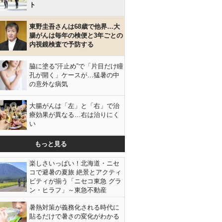
ト
東野圭吾さんは68歳で他界…大
腸がんは毎年の検便と3年ごとの
内視鏡検査で予防する
脇に塗る“汗止め”で「片目だけ瞳
孔が開く」ケースが…猛暑の中
の意外な病気
大腸がんは「左」と「右」で治
療効果が異なる…右は治りにく
い
もっと見る
楽しさいっぱい！北海道・ニセ
コで避暑の夏旅 絶景とアクティ
ビティが揃う「ニセコ東急 グラ
ン・ヒラフ」～東急不動産
暑熱対策が義務化される時代に
貼るだけで暑さの変化がわかる