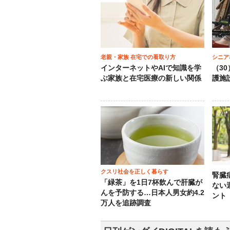
老親・家族 在宅での看取り方
シニア
インターネットやAIで知識を学
（3
ぶ家族と在宅医療の新しい関係
護施
クスリ社会を正しく暮らす
腎臓
「緑茶」を1日7杯飲んで肝臓が
ない
んを予防する…日本人男女約4.2
ント
万人を追跡調査