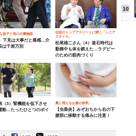
10
伝説のトップアスリートに聞く「シニア
な息子と母の介護物語
スタイル」
0）下見は大事だと痛感…介
松尾雄二さん（4）釜石時代は
設は千差万別
勤務中も体を鍛えた…ラグビー
のための筋肉づくり
夏に増えるお腹の病気
病（3）腎機能を低下させ
【虫垂炎】みぞおちから右の下
運動…たったひとつのポイ
腹部に移動する痛みに注意！