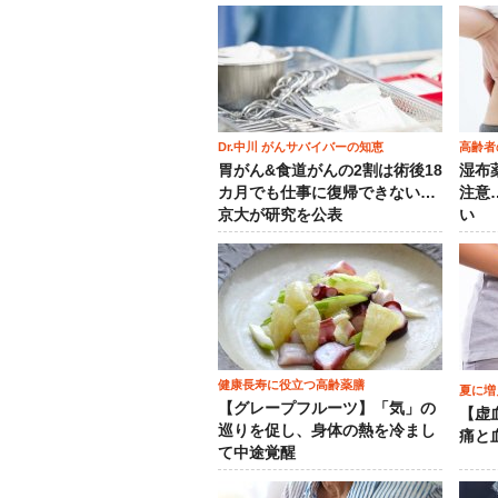
Dr.中川 がんサバイバーの知恵
高齢者
胃がん&食道がんの2割は術後18
湿布
カ月でも仕事に復帰できない…
注意
京大が研究を公表
い
健康長寿に役立つ高齢薬膳
夏に増
【グレープフルーツ】「気」の
【虚
巡りを促し、身体の熱を冷まし
痛と
て中途覚醒