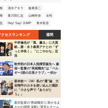
相
清水アキラ
板東英二
権
黄川田仁志
山崎怜奈
女性
也
Hey! Say! JUMP
青木歌音
アクセスランキング
週間
中村倫也が「風、薫る」に大貢
献…妻・水卜麻美アナとの「ず
っと仲良く」「にこやかな」近
況
欧州初の日本人指揮官誕生へ 森
保一監督の“再就職先”は「ベル
ギー1部の日系クラブ」一択か
萩本欽一〈34〉私の“運”論 大
谷翔平のカネを使い込んだ通訳
に「小さな声で『ありがと
う』」
新庄監督の“再就職先”に挙がるま
さかの球団 采配に賛否もチーム