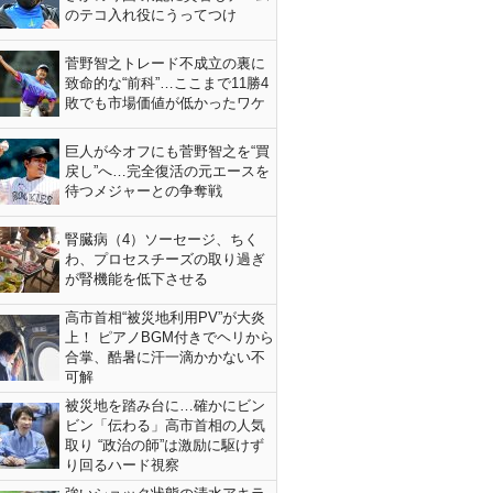
のテコ入れ役にうってつけ
菅野智之トレード不成立の裏に
致命的な“前科”…ここまで11勝4
敗でも市場価値が低かったワケ
巨人が今オフにも菅野智之を“買
戻し”へ…完全復活の元エースを
待つメジャーとの争奪戦
腎臓病（4）ソーセージ、ちく
わ、プロセスチーズの取り過ぎ
が腎機能を低下させる
高市首相“被災地利用PV”が大炎
上！ ピアノBGM付きでヘリから
合掌、酷暑に汗一滴かかない不
可解
被災地を踏み台に…確かにビン
ビン「伝わる」高市首相の人気
取り “政治の師”は激励に駆けず
り回るハード視察