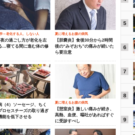
5
学～老化する人、しない人
夏に増えるお腹の病気
）夜の過ごし方が老化を左
【胆嚢炎】食後30分から2時間
る…寝てる間に進む体の修
後の“みぞおち”の痛みが続いた
6
ら要注意
7
8
夏に増えるお腹の病気
病（4）ソーセージ、ちく
【憩室炎】激しい痛みが続き、
プロセスチーズの取り過ぎ
高熱、血便、嘔吐があればすぐ
機能を低下させる
9
に受診すべし