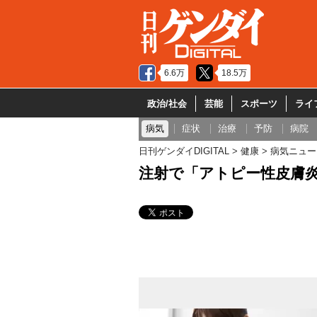
6.6万
18.5万
政治/社会
芸能
スポーツ
ライ
病気
症状
治療
予防
病院
日刊ゲンダイDIGITAL
健康
病気ニュー
注射で「アトピー性皮膚