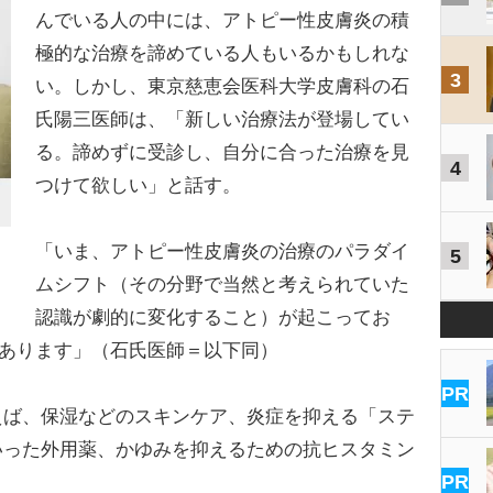
んでいる人の中には、アトピー性皮膚炎の積
極的な治療を諦めている人もいるかもしれな
3
い。しかし、東京慈恵会医科大学皮膚科の石
氏陽三医師は、「新しい治療法が登場してい
る。諦めずに受診し、自分に合った治療を見
4
つけて欲しい」と話す。
「いま、アトピー性皮膚炎の治療のパラダイ
5
ムシフト（その分野で当然と考えられていた
認識が劇的に変化すること）が起こってお
つあります」（石氏医師＝以下同）
PR
ば、保湿などのスキンケア、炎症を抑える「ステ
いった外用薬、かゆみを抑えるための抗ヒスタミン
PR