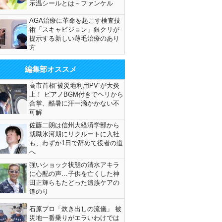
示温シールとは～ファンケル
AGA治療に革命を起こす検査技
術「スキャビジョン」銀クリが
提示する新しい薄毛治療のあり
方
編集部オススメ
高市首相“被災地利用PV”が大炎
上！ ピアノBGM付きでヘリから
合掌、酷暑に汗一滴かかない不
可解
佐藤二朗は信州大経済学部から
就職氷河期にリクルートに入社
も、わずか1日で辞めて役者の道
へ
強いショック状態の清水アキラ
に心配の声…子供を亡くした神
田正輝らもたどった遺族ケアの
道のり
石原プロ「炊き出しの流儀」 被
災地一番乗りがエラいわけでは