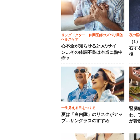
リングドクター・仲間医師のズバリ回答
夜の医
ヘルスケア
（1
心不全が知らせる2つのサイ
右す
ン…その体調不良は本当に熱中
復
症？
一生見える目をつくる
腎臓
夏は「白内障」のリスクがアッ
わ、
プ…サングラスのすすめ
が腎