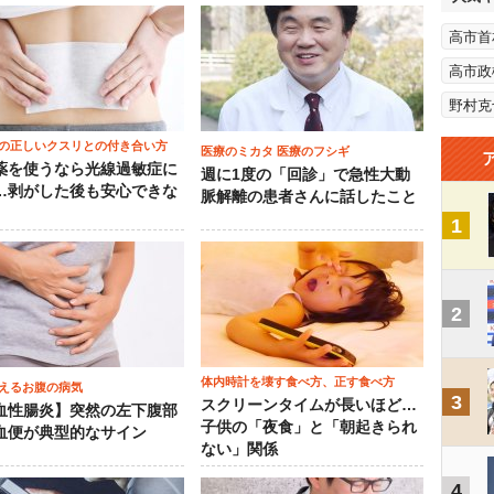
高市首
高市政
野村克
の正しいクスリとの付き合い方
医療のミカタ 医療のフシギ
薬を使うなら光線過敏症に
週に1度の「回診」で急性大動
…剥がした後も安心できな
脈解離の患者さんに話したこと
1
2
体内時計を壊す食べ方、正す食べ方
えるお腹の病気
3
スクリーンタイムが長いほど…
血性腸炎】突然の左下腹部
子供の「夜食」と「朝起きられ
血便が典型的なサイン
ない」関係
4