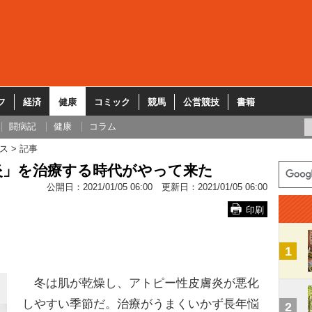
フ
経済
健康
コミック
競馬
公営競技
書籍
闘病記
健康
コラム
ス
記事
炎」を治療する時代がやって来た
公開日：
2021/01/05 06:00
更新日：
2021/01/05 06:00
印刷
1
冬は肌が乾燥し、アトピー性皮膚炎が悪化
しやすい季節だ。治療がうまくいかず長年悩
2