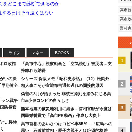
がんをどこまで診断できるのか
高市首
現する日はそう遠くはない
高市政
野村克
ライフ
マネー
BOOKS
1
なボロ政権
「高市中心」視察動画と「空気読む」被災者…支
持離れも納得
まがいの決
シリーズ 保阪メモ「昭和史余話」（12）松岡外
2
「早期健全
相人事こそが宣戦布告通知遅れの間接的原因
偽善の8月が始まった 非核三原則を踏みにじる高
イラン戦争
市&小泉コンビの白々しさ
3
国防長官
熊本地震の被災地利用に続き…首相官邸が今度は
国民栄誉賞で「高市PR動画」作成し大炎上
穴”…慢性
高市首相のあいさつはコピペ率85％…「広島への
り
思い」石破前首相・愛子内親王とは絶望的格差
4