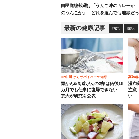
自民党総裁選は「うんこ味のカレーか、
のうんこか」 どれを選んでも地獄だっ
最新の健康記事
病気
症状
Dr.中川 がんサバイバーの知恵
高齢者
胃がん&食道がんの2割は術後18
湿布
カ月でも仕事に復帰できない…
注意
京大が研究を公表
い