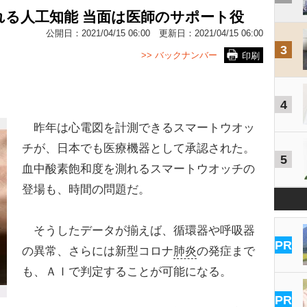
る人工知能 当面は医師のサポート役
公開日：
2021/04/15 06:00
更新日：
2021/04/15 06:00
3
>> バックナンバー
印刷
4
昨年は心電図を計測できるスマートウオッ
チが、日本でも医療機器として承認された。
5
血中酸素飽和度を測れるスマートウオッチの
登場も、時間の問題だ。
そうしたデータが揃えば、循環器や呼吸器
PR
の異常、さらには新型コロナ
肺炎
の発症まで
も、ＡＩで判定することが可能になる。
PR