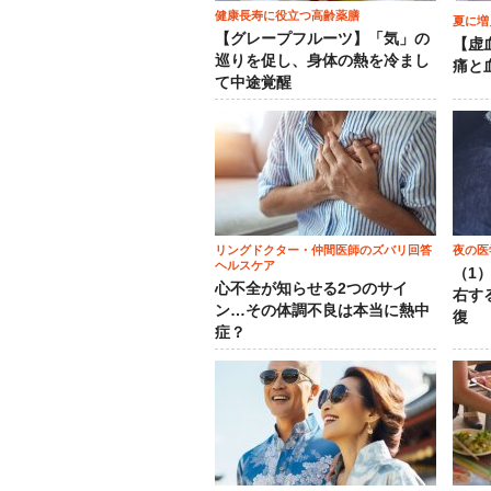
健康長寿に役立つ高齢薬膳
夏に増
【グレープフルーツ】「気」の
【虚
巡りを促し、身体の熱を冷まし
痛と
て中途覚醒
リングドクター・仲間医師のズバリ回答
夜の医
ヘルスケア
（1
心不全が知らせる2つのサイ
右す
ン…その体調不良は本当に熱中
復
症？