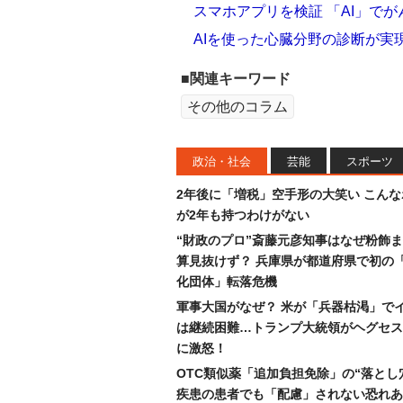
スマホアプリを検証 「AI」で
AIを使った心臓分野の診断が実
■関連キーワード
その他のコラム
政治・社会
芸能
スポーツ
2年後に「増税」空手形の大笑い こん
が2年も持つわけがない
“財政のプロ”斎藤元彦知事はなぜ粉飾
算見抜けず？ 兵庫県が都道府県で初の
化団体」転落危機
軍事大国がなぜ？ 米が「兵器枯渇」で
は継続困難…トランプ大統領がヘグセス
に激怒！
OTC類似薬「追加負担免除」の“落とし
疾患の患者でも「配慮」されない恐れあ