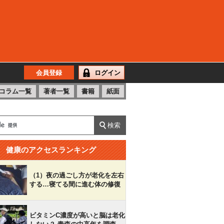
会員登録
ログイン
コラム一覧
著者一覧
書籍
紙面
健康のアクセスランキング
（1）夜の過ごし方が老化を左右
する…寝てる間に進む体の修復
ビタミンC濃度が高いと脳は老化