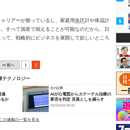
ャリアーが握っているし、家庭用
血圧
計や体温計
5
る。すべて国産で揃えることが可能なのだから、日
立って、戦略的にビジネスを展開して欲しいところ
前へ
1
2
<<
療テクノロジー
次の記事
経過
AIが心電図からカテーテル治療の
わるか
要否を判定 見落としを減らす
2021/04/22 06:00
この連載の一覧を見る