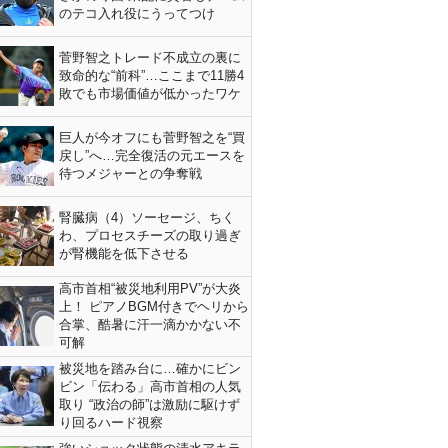
のテコ入れ役にうってつけ
菅野智之トレード不成立の裏に
致命的な“前科”…ここまで11勝4
敗でも市場価値が低かったワケ
巨人が今オフにも菅野智之を“買
戻し”へ…完全復活の元エースを
待つメジャーとの争奪戦
腎臓病（4）ソーセージ、ちく
わ、プロセスチーズの取り過ぎ
が腎機能を低下させる
高市首相“被災地利用PV”が大炎
上！ ピアノBGM付きでヘリから
合掌、酷暑に汗一滴かかない不
可解
被災地を踏み台に…確かにビン
ビン「伝わる」高市首相の人気
取り “政治の師”は激励に駆けず
り回るハード視察