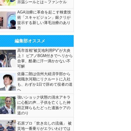
示温シールとは～ファンケル
AGA治療に革命を起こす検査技
術「スキャビジョン」銀クリが
提示する新しい薄毛治療のあり
方
編集部オススメ
高市首相“被災地利用PV”が大炎
上！ ピアノBGM付きでヘリから
合掌、酷暑に汗一滴かかない不
可解
佐藤二朗は信州大経済学部から
就職氷河期にリクルートに入社
も、わずか1日で辞めて役者の道
へ
強いショック状態の清水アキラ
に心配の声…子供を亡くした神
田正輝らもたどった遺族ケアの
道のり
石原プロ「炊き出しの流儀」 被
災地一番乗りがエラいわけでは