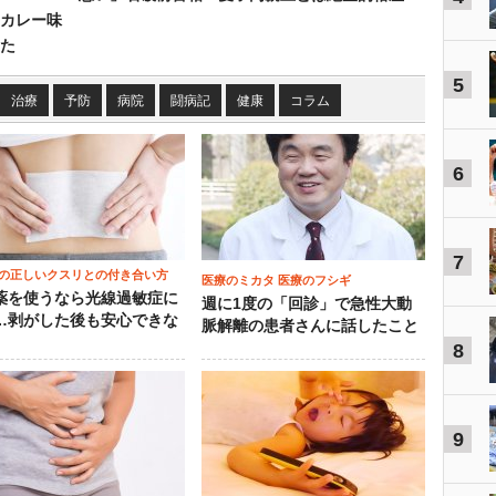
カレー味
た
5
治療
予防
病院
闘病記
健康
コラム
6
7
の正しいクスリとの付き合い方
医療のミカタ 医療のフシギ
薬を使うなら光線過敏症に
週に1度の「回診」で急性大動
…剥がした後も安心できな
脈解離の患者さんに話したこと
8
9