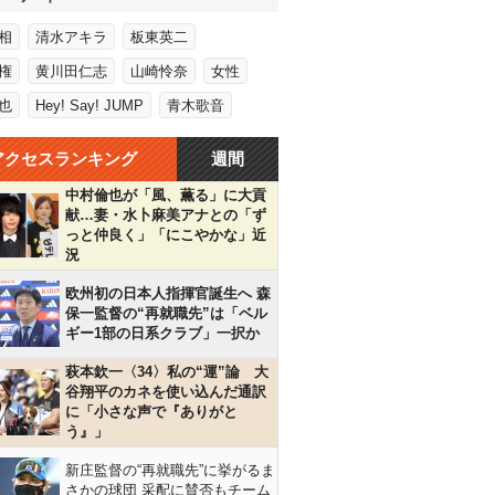
相
清水アキラ
板東英二
権
黄川田仁志
山崎怜奈
女性
也
Hey! Say! JUMP
青木歌音
アクセスランキング
週間
中村倫也が「風、薫る」に大貢
献…妻・水卜麻美アナとの「ず
っと仲良く」「にこやかな」近
況
欧州初の日本人指揮官誕生へ 森
保一監督の“再就職先”は「ベル
ギー1部の日系クラブ」一択か
萩本欽一〈34〉私の“運”論 大
谷翔平のカネを使い込んだ通訳
に「小さな声で『ありがと
う』」
新庄監督の“再就職先”に挙がるま
さかの球団 采配に賛否もチーム