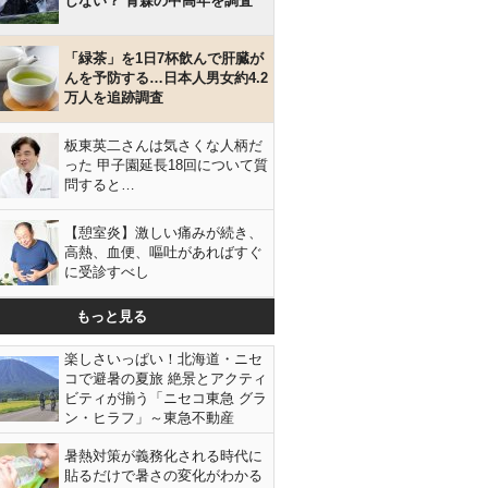
しない？ 青森の中高年を調査
「緑茶」を1日7杯飲んで肝臓が
んを予防する…日本人男女約4.2
万人を追跡調査
板東英二さんは気さくな人柄だ
った 甲子園延長18回について質
問すると…
【憩室炎】激しい痛みが続き、
高熱、血便、嘔吐があればすぐ
に受診すべし
もっと見る
楽しさいっぱい！北海道・ニセ
コで避暑の夏旅 絶景とアクティ
ビティが揃う「ニセコ東急 グラ
ン・ヒラフ」～東急不動産
暑熱対策が義務化される時代に
貼るだけで暑さの変化がわかる