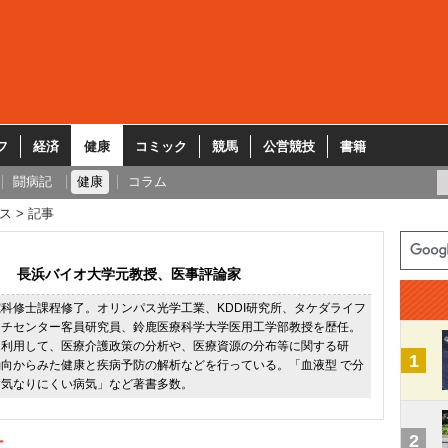
フ
経済
健康
コミック
競馬
公営競技
書籍
闘病記
健康
コラム
ス
記事
長浜バイオ大学元教授、医事評論家
科修士課程修了。オリンパス光学工業、KDDI研究所、タケダライフ
ーチセンター客員研究員、鈴鹿医療科学大学医用工学部教授を歴任。
を利用して、医療介護政策の分析や、医療資源の分布等に関する研
1
向からみた健康と疾病予防の解析などを行っている。「血液型 で分
病気なりにくい病気」など著書多数。
2
ー