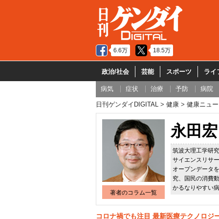
6.6万
18.5万
政治/社会
芸能
スポーツ
ライ
病気
症状
治療
予防
病院
日刊ゲンダイDIGITAL
健康
健康ニュー
永田宏
筑波大理工学研究
サイエンスリサ
オープンデータ
究、国民の消費動
かるなりやすい
著者のコラム一覧
コロナ禍でも注目 最新医療テクノロジ