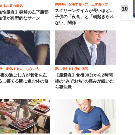
体内時計を壊す食べ方、正す食べ方
えるお腹の病気
10
スクリーンタイムが長いほど…
血性腸炎】突然の左下腹部
子供の「夜食」と「朝起きられ
血便が典型的なサイン
ない」関係
学～老化する人、しない人
夏に増えるお腹の病気
）夜の過ごし方が老化を左
【胆嚢炎】食後30分から2時間
る…寝てる間に進む体の修
後の“みぞおち”の痛みが続いた
ら要注意