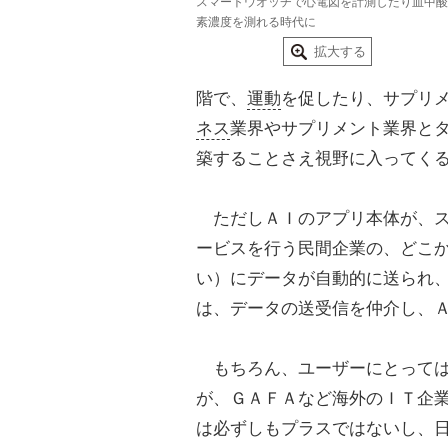
スマートウオッチで心電図を計測したり血中酸
素濃度を測れる時代に
拡大する
階で、
運動
を促したり、サプリ
ネス
業界やサプリメント業界と
築することさえ視野に入ってく
ただしＡＩのアプリ本体が、ス
ービスを行う民間企業の、どこ
い）にデータが自動的に送られ
は、データの送受信を仲介し、
もちろん、ユーザーにとっては
が、ＧＡＦＡなど海外のＩＴ企
は必ずしもプラスではないし、