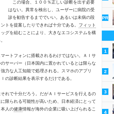
この場合、１００％正しい診断を出す必要
はない。異常を検出し、ユーザーに病院の受
診を勧告するまででいい。あるいは未病の段
PR
メントを提案したりできれば十分である。
フィット
タッグを組むことにより、大きなエコシステムを構
る。
1
マートフォンに搭載されるわけではない。ＡＩサ
かのサーバー（日本国内に置かれているとは限らな
、強力な人工知能で処理される。スマホのアプリ
2
ＡＩの診断結果を表示するだけである。
3
それで十分だろう。だがＡＩサービスを行えるの
業に限られる可能性が高いため、日本経済にとって
日本人の
健康
情報が海外の企業に吸い上げられるこ
4