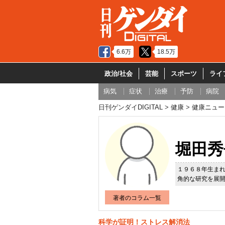
6.6万
18.5万
政治/社会
芸能
スポーツ
ライ
病気
症状
治療
予防
病院
日刊ゲンダイDIGITAL
健康
健康ニュー
堀田秀
１９６８年生ま
角的な研究を展
著者のコラム一覧
科学が証明！ストレス解消法