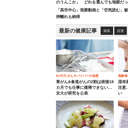
のうんこか」 どれを選んでも地獄だっ
「高市中心」視察動画と「空気読む」被
持離れも納得
最新の健康記事
病気
症状
Dr.中川 がんサバイバーの知恵
高齢者
胃がん&食道がんの2割は術後18
湿布
カ月でも仕事に復帰できない…
注意
京大が研究を公表
い