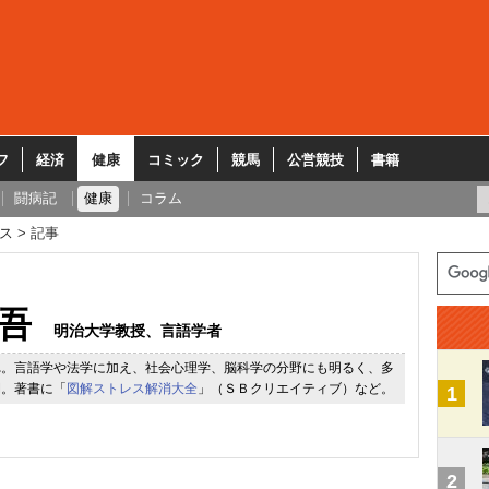
フ
経済
健康
コミック
競馬
公営競技
書籍
闘病記
健康
コラム
ス
記事
吾
明治大学教授、言語学者
れ。言語学や法学に加え、社会心理学、脳科学の分野にも明るく、多
開。著書に「
図解ストレス解消大全
」（ＳＢクリエイティブ）など。
1
2