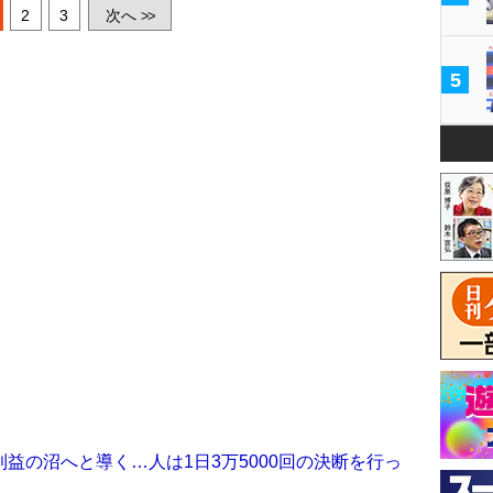
2
3
次へ
>>
5
益の沼へと導く…人は1日3万5000回の決断を行っ