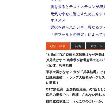
胸を張るとテストステロンが増
元気で幸せに過ごすために今すぐ
オススメ
選択を迫られたとき、異なるフ
「デフォルトの設定」によって
政治・社会
芸能
スポーツ
“財政のプロ”斎藤元彦知事はなぜ粉飾
算見抜けず？ 兵庫県が都道府県で初の
化団体」転落危機
軍事大国がなぜ？ 米が「兵器枯渇」で
は継続困難…トランプ大統領がヘグセス
に激怒！
OTC類似薬「追加負担免除」の“落とし
疾患の患者でも「配慮」されない恐れあ
自民党総裁選は「うんこ味のカレーか、