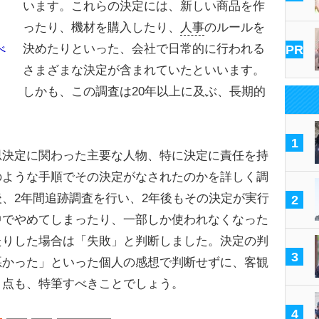
います。これらの決定には、新しい商品を作
ったり、機材を購入したり、
人事
のルールを
決めたりといった、会社で日常的に行われる
べ
PR
さまざまな決定が含まれていたといいます。
しかも、この調査は20年以上に及ぶ、長期的
1
決定に関わった主要な人物、特に決定に責任を持
のような手順でその決定がなされたのかを詳しく調
、2年間追跡調査を行い、2年後もその決定が実行
2
中でやめてしまったり、一部しか使われなくなった
たりした場合は「失敗」と判断しました。決定の判
3
悪かった」といった個人の感想で判断せずに、客観
う点も、特筆すべきことでしょう。
4