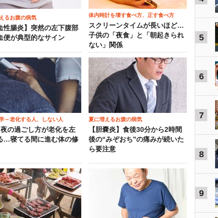
体内時計を壊す食べ方、正す食べ方
えるお腹の病気
スクリーンタイムが長いほど…
血性腸炎】突然の左下腹部
子供の「夜食」と「朝起きられ
5
血便が典型的なサイン
ない」関係
6
7
学～老化する人、しない人
夏に増えるお腹の病気
）夜の過ごし方が老化を左
【胆嚢炎】食後30分から2時間
る…寝てる間に進む体の修
後の“みぞおち”の痛みが続いた
ら要注意
8
9