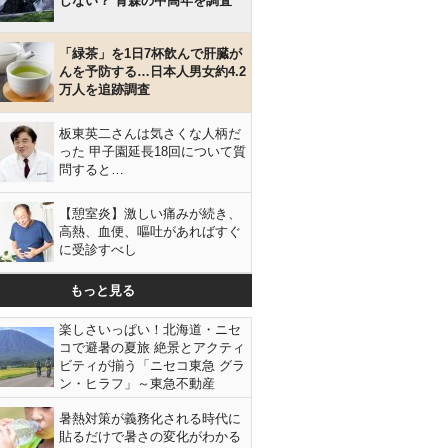
しない？ 青森の中高年を調査
「緑茶」を1日7杯飲んで肝臓が
んを予防する…日本人男女約4.2
万人を追跡調査
板東英二さんは気さくな人柄だ
った 甲子園延長18回について質
問すると…
【憩室炎】激しい痛みが続き、
高熱、血便、嘔吐があればすぐ
に受診すべし
もっと見る
楽しさいっぱい！北海道・ニセ
コで避暑の夏旅 絶景とアクティ
ビティが揃う「ニセコ東急 グラ
ン・ヒラフ」～東急不動産
暑熱対策が義務化される時代に
貼るだけで暑さの変化がわかる