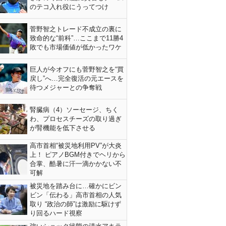
のテコ入れ役にうってつけ
菅野智之トレード不成立の裏に
致命的な“前科”…ここまで11勝4
敗でも市場価値が低かったワケ
巨人が今オフにも菅野智之を“買
戻し”へ…完全復活の元エースを
待つメジャーとの争奪戦
腎臓病（4）ソーセージ、ちく
わ、プロセスチーズの取り過ぎ
が腎機能を低下させる
高市首相“被災地利用PV”が大炎
上！ ピアノBGM付きでヘリから
合掌、酷暑に汗一滴かかない不
可解
被災地を踏み台に…確かにビン
ビン「伝わる」高市首相の人気
取り “政治の師”は激励に駆けず
り回るハード視察