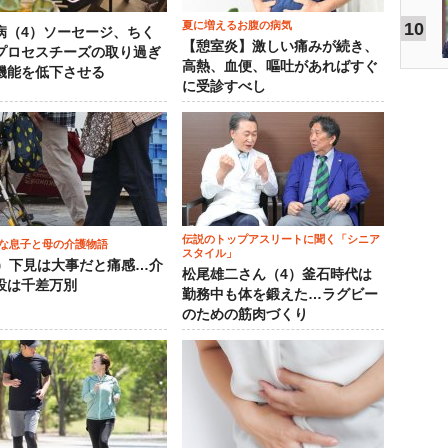
夏に増えるお腹の病気
10
病（4）ソーセージ、ちく
【憩室炎】激しい痛みが続き、
プロセスチーズの取り過ぎ
高熱、血便、嘔吐があればすぐ
機能を低下させる
に受診すべし
伝説のトップアスリートに聞く「シニア
な息子と母の介護物語
スタイル」
0）下見は大事だと痛感…介
松尾雄二さん（4）釜石時代は
設は千差万別
勤務中も体を鍛えた…ラグビー
のための筋肉づくり