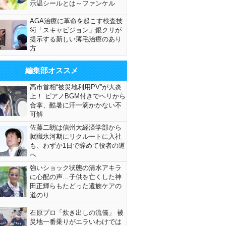
示温シールとは～ファンケル
AGA治療に革命を起こす検査技
術「スキャビジョン」銀クリが
提示する新しい薄毛治療のあり
方
編集部オススメ
高市首相“被災地利用PV”が大炎
上！ ピアノBGM付きでヘリから
合掌、酷暑に汗一滴かかない不
可解
佐藤二朗は信州大経済学部から
就職氷河期にリクルートに入社
も、わずか1日で辞めて役者の道
へ
強いショック状態の清水アキラ
に心配の声…子供を亡くした神
田正輝らもたどった遺族ケアの
道のり
石原プロ「炊き出しの流儀」 被
災地一番乗りがエラいわけでは