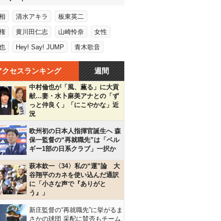
相
清水アキラ
板東英二
権
黄川田仁志
山崎怜奈
女性
也
Hey! Say! JUMP
青木歌音
アクセスランキング
週間
中村倫也が「風、薫る」に大貢
献…妻・水卜麻美アナとの「ず
っと仲良く」「にこやかな」近
況
欧州初の日本人指揮官誕生へ 森
保一監督の“再就職先”は「ベル
ギー1部の日系クラブ」一択か
萩本欽一〈34〉私の“運”論 大
谷翔平のカネを使い込んだ通訳
に「小さな声で『ありがと
う』」
新庄監督の“再就職先”に挙がるま
さかの球団 采配に賛否もチーム