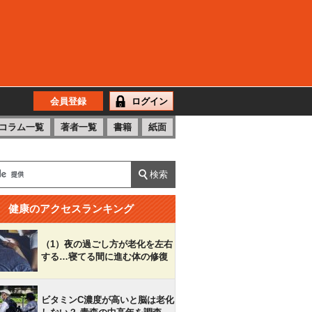
会員登録
ログイン
コラム一覧
著者一覧
書籍
紙面
健康のアクセスランキング
（1）夜の過ごし方が老化を左右
する…寝てる間に進む体の修復
ビタミンC濃度が高いと脳は老化