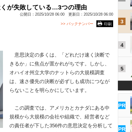
近くが失敗している…3つの理由
公開日：
2025/10/28 06:00
更新日：
2025/10/28 06:00
3
>> バックナンバー
印刷
4
意思決定の多くは、「どれだけ速く決断で
きるか」に焦点が置かれがちです。しかし、
5
オハイオ州立大学のナットらの大規模調査
は、速さ優先の決断が必ずしも成功につなが
らないことを明らかにしています。
PR
この調査では、アメリカとカナダにある中
規模から大規模の会社や組織で、経営者など
の責任者が下した356件の意思決定を分析して
PR