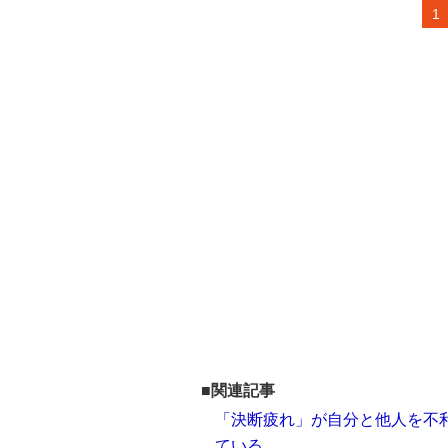
1
■関連記事
「決断疲れ」が自分と他人を不利
ている