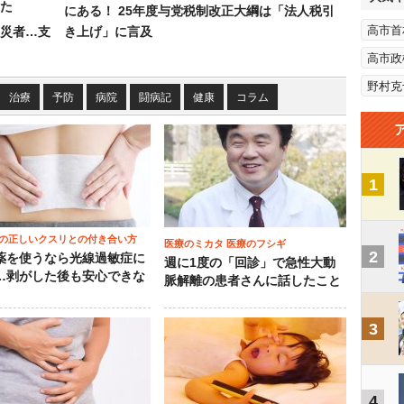
た
にある！ 25年度与党税制改正大綱は「法人税引
高市首
災者…支
き上げ」に言及
高市政
野村克
治療
予防
病院
闘病記
健康
コラム
1
の正しいクスリとの付き合い方
医療のミカタ 医療のフシギ
2
薬を使うなら光線過敏症に
週に1度の「回診」で急性大動
…剥がした後も安心できな
脈解離の患者さんに話したこと
3
4