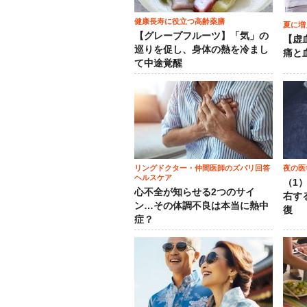
健康長寿に役立つ高齢薬膳
夏に増
【グレープフルーツ】「気」の
【虚
巡りを促し、身体の熱を冷まし
痛と
て中途覚醒
リングドクター・仲間医師のズバリ回答
夜の医
ヘルスケア
（1
心不全が知らせる2つのサイ
右す
ン…その体調不良は本当に熱中
復
症？