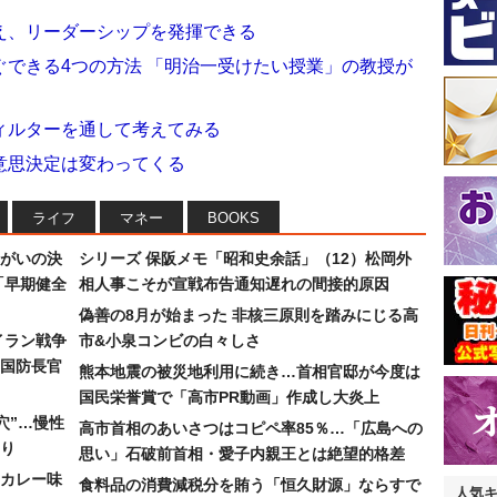
え、リーダーシップを発揮できる
できる4つの方法 「明治一受けたい授業」の教授が
ィルターを通して考えてみる
意思決定は変わってくる
ライフ
マネー
BOOKS
まがいの決
シリーズ 保阪メモ「昭和史余話」（12）松岡外
「早期健全
相人事こそが宣戦布告通知遅れの間接的原因
偽善の8月が始まった 非核三原則を踏みにじる高
イラン戦争
市&小泉コンビの白々しさ
国防長官
熊本地震の被災地利用に続き…首相官邸が今度は
国民栄誉賞で「高市PR動画」作成し大炎上
穴”…慢性
高市首相のあいさつはコピペ率85％…「広島への
り
思い」石破前首相・愛子内親王とは絶望的格差
カレー味
食料品の消費減税分を賄う「恒久財源」ならすで
人気