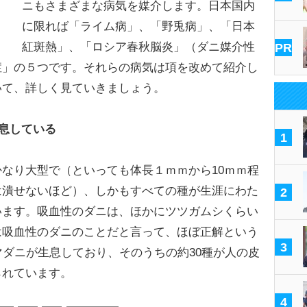
ニもさまざまな病気を媒介します。日本国内
に限れば「ライム病」、「野兎病」、「日本
紅斑熱」、「ロシア春秋脳炎」（ダニ媒介性
PR
症」の５つです。それらの病気は項を改めて紹介し
いて、詳しく見ていきましょう。
生息している
1
なり大型で（といっても体長１ｍｍから10ｍｍ程
は潰せないほど）、しかもすべての種が生涯にわた
2
います。吸血性のダニは、ほかにツツガムシくらい
は吸血性のダニのことだと言って、ほぼ正解という
3
マダニが生息しており、そのうちの約30種が人の皮
られています。
4