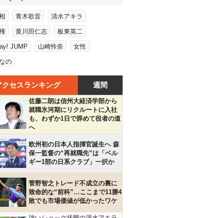
相
青木歌音
清水アキラ
権
黄川田仁志
板東英二
Say! JUMP
山崎怜奈
女性
なの
アクセスランキング
週間
佐藤二朗は信州大経済学部から
就職氷河期にリクルートに入社
も、わずか1日で辞めて役者の道
へ
欧州初の日本人指揮官誕生へ 森
保一監督の“再就職先”は「ベル
ギー1部の日系クラブ」一択か
菅野智之トレード不成立の裏に
致命的な“前科”…ここまで11勝4
敗でも市場価値が低かったワケ
強いショック状態の清水アキラ