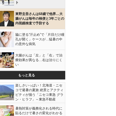
ト
東野圭吾さんは68歳で他界…大
腸がんは毎年の検便と3年ごとの
内視鏡検査で予防する
脇に塗る“汗止め”で「片目だけ瞳
孔が開く」ケースが…猛暑の中
の意外な病気
大腸がんは「左」と「右」で治
療効果が異なる…右は治りにく
い
もっと見る
楽しさいっぱい！北海道・ニセ
コで避暑の夏旅 絶景とアクティ
ビティが揃う「ニセコ東急 グラ
ン・ヒラフ」～東急不動産
暑熱対策が義務化される時代に
貼るだけで暑さの変化がわかる