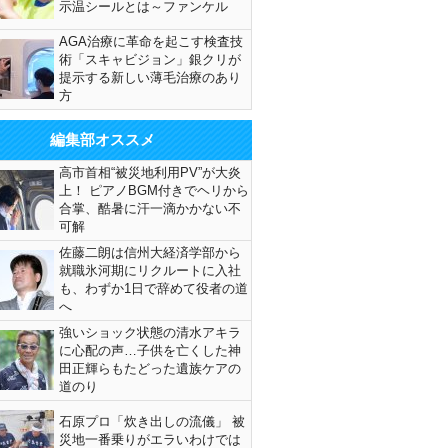
示温シールとは～ファンケル
AGA治療に革命を起こす検査技
術「スキャビジョン」銀クリが
提示する新しい薄毛治療のあり
方
編集部オススメ
高市首相“被災地利用PV”が大炎
上！ ピアノBGM付きでヘリから
合掌、酷暑に汗一滴かかない不
可解
佐藤二朗は信州大経済学部から
就職氷河期にリクルートに入社
も、わずか1日で辞めて役者の道
へ
強いショック状態の清水アキラ
に心配の声…子供を亡くした神
田正輝らもたどった遺族ケアの
道のり
石原プロ「炊き出しの流儀」 被
災地一番乗りがエラいわけでは