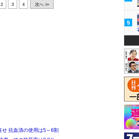
2
3
4
次へ
>>
5
せ 抗血清の使用は5～6割