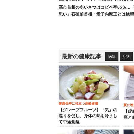
高市首相のあいさつはコピペ率85％…
思い」石破前首相・愛子内親王とは絶望
最新の健康記事
病気
症状
健康長寿に役立つ高齢薬膳
夏に増
【グレープフルーツ】「気」の
【虚
巡りを促し、身体の熱を冷まし
痛と
て中途覚醒