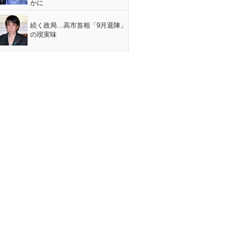
かに
続く政局…高市首相「9月退陣」
の現実味