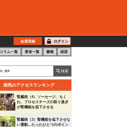
会員登録
ログイン
コラム一覧
著者一覧
書籍
紙面
病気のアクセスランキング
腎臓病（4）ソーセージ、ちく
わ、プロセスチーズの取り過ぎ
が腎機能を低下させる
腎臓病（3）腎機能を低下させな
い運動…たったひとつのポイン