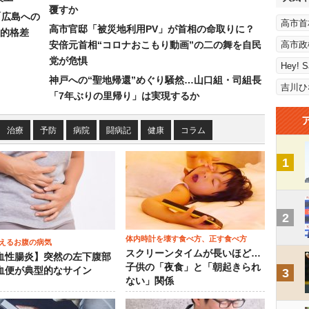
覆すか
「広島への
高市首
高市官邸「被災地利用PV」が首相の命取りに？
的格差
安倍元首相“コロナおこもり動画”の二の舞を自民
高市政
党が危惧
Hey! 
神戸への“聖地帰還”めぐり騒然…山口組・司組長
吉川ひ
「7年ぶりの里帰り」は実現するか
治療
予防
病院
闘病記
健康
コラム
1
2
体内時計を壊す食べ方、正す食べ方
えるお腹の病気
スクリーンタイムが長いほど…
血性腸炎】突然の左下腹部
子供の「夜食」と「朝起きられ
血便が典型的なサイン
3
ない」関係