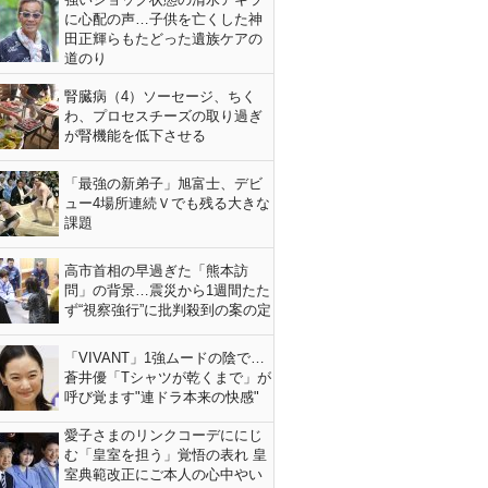
に心配の声…子供を亡くした神
田正輝らもたどった遺族ケアの
道のり
腎臓病（4）ソーセージ、ちく
わ、プロセスチーズの取り過ぎ
が腎機能を低下させる
「最強の新弟子」旭富士、デビ
ュー4場所連続Ｖでも残る大きな
課題
高市首相の早過ぎた「熊本訪
問」の背景…震災から1週間たた
ず“視察強行”に批判殺到の案の定
「VIVANT」1強ムードの陰で…
蒼井優「Tシャツが乾くまで」が
呼び覚ます"連ドラ本来の快感"
愛子さまのリンクコーデににじ
む「皇室を担う」覚悟の表れ 皇
室典範改正にご本人の心中やい