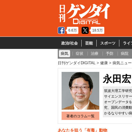
6.6万
18.5万
政治/社会
芸能
スポーツ
ライ
病気
症状
治療
予防
病院
日刊ゲンダイDIGITAL
健康
病気ニュー
永田宏
筑波大理工学研究
サイエンスリサ
オープンデータ
究、国民の消費動
かるなりやすい
著者のコラム一覧
あなたを狙う「有毒」動物