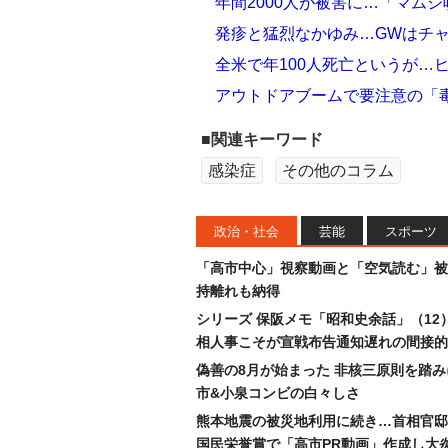
年間2000人が被害に…「マムシ
発疹と猛烈なかゆみ…GWはチ
全米で年100人死亡というが…
アウトドアブームで要注意の「
■関連キーワード
感染症
その他のコラム
政治・社会
芸能
スポーツ
「高市中心」視察動画と「空気読む」被
持離れも納得
シリーズ 保阪メモ「昭和史余話」（12
相人事こそが宣戦布告通知遅れの間接的
偽善の8月が始まった 非核三原則を踏
市&小泉コンビの白々しさ
熊本地震の被災地利用に続き…首相官邸
国民栄誉賞で「高市PR動画」作成し大