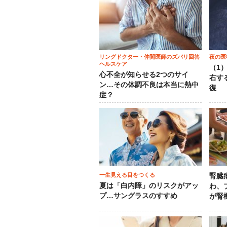
リングドクター・仲間医師のズバリ回答
夜の医
ヘルスケア
（1
心不全が知らせる2つのサイ
右す
ン…その体調不良は本当に熱中
復
症？
一生見える目をつくる
腎臓
夏は「白内障」のリスクがアッ
わ、
プ…サングラスのすすめ
が腎