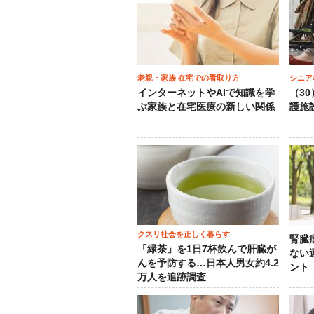
老親・家族 在宅での看取り方
シニア
インターネットやAIで知識を学
（3
ぶ家族と在宅医療の新しい関係
護施
クスリ社会を正しく暮らす
腎臓
「緑茶」を1日7杯飲んで肝臓が
ない
んを予防する…日本人男女約4.2
ント
万人を追跡調査