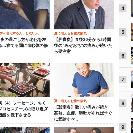
4
5
学～老化する人、しない人
夏に増えるお腹の病気
）夜の過ごし方が老化を左
【胆嚢炎】食後30分から2時間
る…寝てる間に進む体の修
後の“みぞおち”の痛みが続いた
ら要注意
6
7
夏に増えるお腹の病気
8
病（4）ソーセージ、ちく
【憩室炎】激しい痛みが続き、
プロセスチーズの取り過ぎ
高熱、血便、嘔吐があればすぐ
機能を低下させる
に受診すべし
9