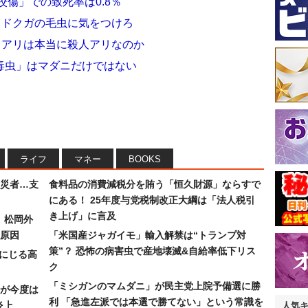
咬傷」での致死率は0.8％
ャドクガの毛虫に気をつけろ
ヒアリは本当に殺人アリなのか
毒虫」はマダニだけではない
ライフ
マネー
BOOKS
災者…支
食料品の消費減税分を賄う「恒久財源」ならすで
にある！ 25年度与党税制改正大綱は「法人税引
き上げ」に言及
）松岡外
原因
「米国産ジャガイモ」輸入解禁は“トランプ対
策”？ 恐怖の病害虫で産地壊滅&自給率低下リス
みにじる高
ク
「ミシガンのマムダニ」が民主党上院予備選に勝
が今度は
利 「急進左派では本選で勝てない」という常識を
炎上
人気