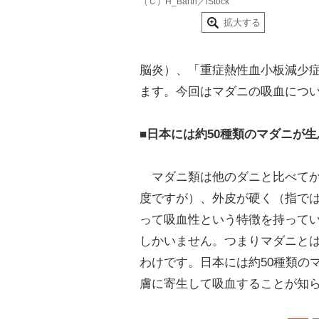
（Ｃ）H_Barth／iStock
拡大する
脳炎）、「重症熱性血小板減少
ます。今回はマダニの吸血につ
■日本には約50種類のマダニが
マダニ類は他のダニと比べてか
度ですが）、外皮が硬く（指で
って吸血性という特徴を持って
しかいません。つまりマダニと
わけです。日本には約50種類の
膚に寄生して吸血することが知