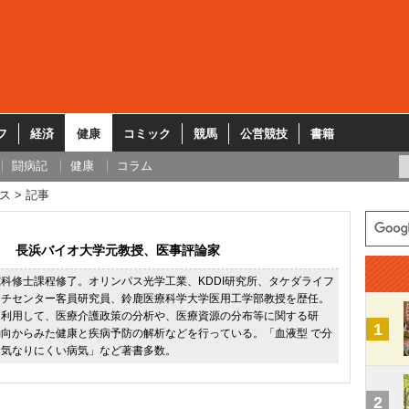
フ
経済
健康
コミック
競馬
公営競技
書籍
闘病記
健康
コラム
ス
記事
長浜バイオ大学元教授、医事評論家
科修士課程修了。オリンパス光学工業、KDDI研究所、タケダライフ
ーチセンター客員研究員、鈴鹿医療科学大学医用工学部教授を歴任。
を利用して、医療介護政策の分析や、医療資源の分布等に関する研
1
向からみた健康と疾病予防の解析などを行っている。「血液型 で分
病気なりにくい病気」など著書多数。
2