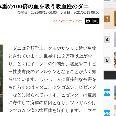
重の100倍の血を吸う吸血性のダニ
公開日：
2021/06/13 06:00
更新日：
2021/06/13 06:00
3
>> バックナンバー
印刷
4
ダニは分類学上、クモやサソリに近い生物
とされています。世界中に２万種以上がお
5
り、とくにイエダニの仲間が、喘息やアトピ
ー性皮膚炎のアレルゲンとなることが広く知
られています。しかし、人に直接的な被害を
もたらすのはマダニ、ツツガムシ、ヒゼンダ
PR
ニなどに限られています。ヒゼンダニは皮膚
に寄生して疥癬の原因となり、ツツガムシは
ツツガムシ病の病原体を媒介します。 マダ
PR