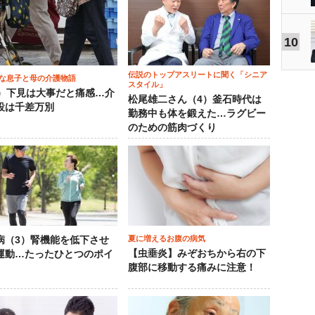
10
伝説のトップアスリートに聞く「シニア
な息子と母の介護物語
スタイル」
0）下見は大事だと痛感…介
松尾雄二さん（4）釜石時代は
設は千差万別
勤務中も体を鍛えた…ラグビー
のための筋肉づくり
夏に増えるお腹の病気
病（3）腎機能を低下させ
【虫垂炎】みぞおちから右の下
運動…たったひとつのポイ
腹部に移動する痛みに注意！