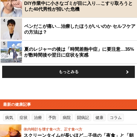
DIY作業中に小さなゴミが目に入り…こすり取ろうと
した40代男性が招いた危機
4
ペンだこが痛い…治療したほうがいいのか セルフケア
の方法は？
5
夏のレジャーの後は「時間差熱中症」に要注意…35%
が数時間後や翌日に症状を実感
もっとみる
最新の健康記事
病気
症状
治療
予防
病院
闘病記
健康
コラム
体内時計を壊す食べ方、正す食べ方
スクリーンタイムが長いほど…子供の「夜食」と「朝