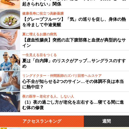
起きられない」関係
健康長寿に役立つ高齢薬膳
【グレープフルーツ】「気」の巡りを促し、身体の熱
を冷まして中途覚醒
夏に増えるお腹の病気
【虚血性腸炎】突然の左下腹部痛と血便が典型的なサ
イン
一生見える目をつくる
夏は「白内障」のリスクがアップ…サングラスのすす
め
リングドクター・仲間医師のズバリ回答ヘルスケア
心不全が知らせる2つのサイン…その体調不良は本当
に熱中症？
夜の医学～老化する人、しない人
（1）夜の過ごし方が老化を左右する…寝てる間に進
む体の修復
アクセスランキング
週間