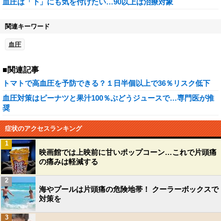
血圧は「下」にも気を付けたい…90以上は治療対象
関連キーワード
血圧
■関連記事
トマトで高血圧を予防できる？１日半個以上で36％リスク低下
血圧対策はピーナツと果汁100％ぶどうジュースで…専門医が推
奨
症状のアクセスランキング
1
映画館では上映前に甘いポップコーン…これで片頭痛
の痛みは軽減する
2
海やプールは片頭痛の危険地帯！ クーラーボックスで
対策を
3