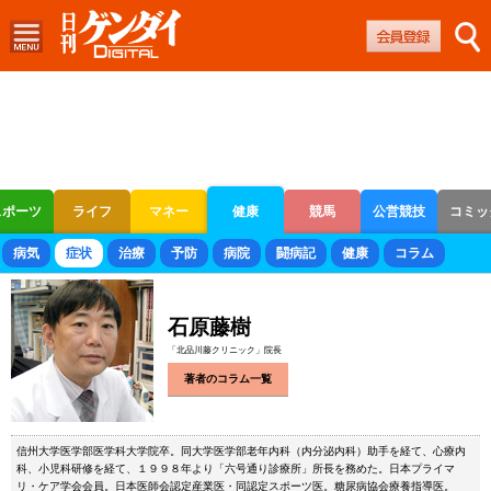
スポーツ
ライフ
マネー
健康
競馬
公営競技
コミッ
ボートレース
競輪
オートレース
病気
症状
治療
予防
病院
闘病記
健康
コラム
石原藤樹
「北品川藤クリニック」院長
著者のコラム一覧
信州大学医学部医学科大学院卒。同大学医学部老年内科（内分泌内科）助手を経て、心療内
科、小児科研修を経て、１９９８年より「六号通り診療所」所長を務めた。日本プライマ
リ・ケア学会会員。日本医師会認定産業医・同認定スポーツ医。糖尿病協会療養指導医。