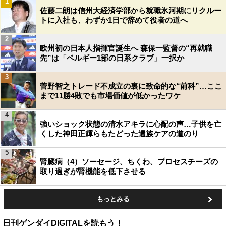
1
佐藤二朗は信州大経済学部から就職氷河期にリクルー
トに入社も、わずか1日で辞めて役者の道へ
2
欧州初の日本人指揮官誕生へ 森保一監督の“再就職
先”は「ベルギー1部の日系クラブ」一択か
3
菅野智之トレード不成立の裏に致命的な“前科”…ここ
まで11勝4敗でも市場価値が低かったワケ
4
強いショック状態の清水アキラに心配の声…子供を亡
くした神田正輝らもたどった遺族ケアの道のり
5
腎臓病（4）ソーセージ、ちくわ、プロセスチーズの
取り過ぎが腎機能を低下させる
もっとみる
日刊ゲンダイDIGITALを読もう！