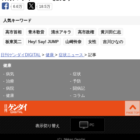
6.6万
18.5万
人気キーワード
高市首相
青木歌音
清水アキラ
高市政権
黄川田仁志
板東英二
Hey! Say! JUMP
山崎怜奈
女性
吉川ひなの
日刊ゲンダイDIGITAL
健康
症状ニュース
記事
健康
病気
症状
治療
予防
病院
闘病記
健康
コラム
表示切り替え
（C）Nikkan Gendai