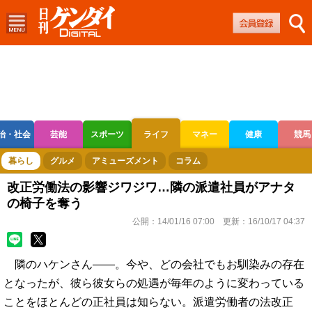
治・社会
芸能
スポーツ
ライフ
マネー
健康
競馬
ボートレース
競輪
オートレース
暮らし
グルメ
アミューズメント
コラム
改正労働法の影響ジワジワ…隣の派遣社員がアナタ
の椅子を奪う
公開：
14/01/16 07:00
更新：
16/10/17 04:37
隣のハケンさん――。今や、どの会社でもお馴染みの存在
となったが、彼ら彼女らの処遇が毎年のように変わっている
ことをほとんどの正社員は知らない。派遣労働者の法改正