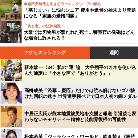
年金不安時代を生きるワーキングシニアの懊悩
「墓じまい」に悩むシニア 費用や遺骨の始末より問題
になる「家族の愛憎問題」
「表と裏」の法律知識
大阪では刃物男が撃たれた死亡…警察官の発砲はどん
な場合に許される？
アクセスランキング
週間
1
萩本欽一〈34〉私の“運”論 大谷翔平のカネを使い込
んだ通訳に「小さな声で『ありがとう』」
2
高橋成美「渋幕→慶応」だけでは読み解けないズバ抜
けた回転の速さ 世界選手権ペアで日本人初の銅メダル
3
中居正広氏が熊本地震被災地を支援と報道 引退後も変
わらないチャリティー精神と芸能界復帰の可能性
4
松本若菜「ジュラシック・ワールド」吹き替え《棒読