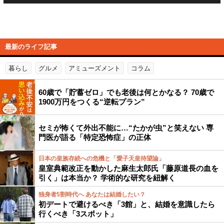
最新のライフ記事
暮らし
グルメ
アミューズメント
コラム
60歳で「貯蓄ゼロ」でも老後は何とかなる？ 70歳で
1900万円をつくる“逆転プラン”
セミが怖くて外出不能に…“たかが虫”と笑えない 専
門医が語る「特定恐怖症」の正体
日本の皇族存続への危機と「愛子天皇待望論」
皇室典範改正を動かした麻生太郎氏「藤原道長の血を
引く」は本当か？ 学術的な研究を紐解く
独身者5割時代へ あなたは結婚したい？
初デートで避けるべき「3館」と、結婚を意識したら
行くべき「3スポット」