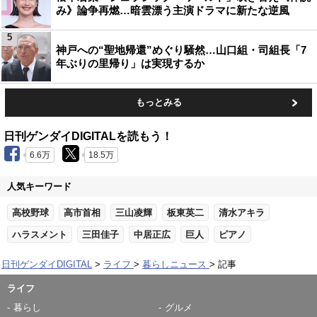
み》論争再燃…暗雲漂う主演ドラマに新たな逆風
5
神戸への“聖地帰還”めぐり騒然…山口組・司組長「7
年ぶりの里帰り」は実現するか
もっとみる
日刊ゲンダイDIGITALを読もう！
6.6万
18.5万
人気キーワード
高校野球
高市首相
三山凌輝
板東英二
清水アキラ
ハラスメント
三田佳子
中居正広
巨人
ピアノ
日刊ゲンダイDIGITAL
ライフ
暮らしニュース
記事
ライフ
暮らし
グルメ