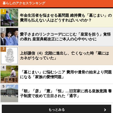
暮らしのアクセスランキング
1
年金生活者を悩ませる墓問題 維持費も「墓じまい」の
費用も払えない人はどうすればいいのか？
2
愛子さまのリンクコーデににじむ「皇室を担う」覚悟
の表れ 皇室典範改正にご本人の心中やいかに
3
上杉謙信（4）北陸に進出し、亡くなった時「蔵には
カネがうなっていた」
4
「墓じまい」に悩むシニア 費用や遺骨の始末より問題
になる「家族の愛憎問題」
5
「朝」「彦」「憲」「恒」…旧宮家に残る皇族意識 養
子制度で改めて注目された「通字」
もっとみる