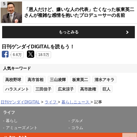
5
「恩人だけど、嫌いな人の代表」亡くなった板東英二
さんが複雑な感情を抱いたプロデューサーの名前
もっとみる
日刊ゲンダイDIGITALを読もう！
6.6万
18.5万
人気キーワード
高校野球
高市首相
三山凌輝
板東英二
清水アキラ
ハラスメント
三田佳子
広末涼子
高市政権
巨人
日刊ゲンダイDIGITAL
ライフ
暮らしニュース
記事
ライフ
暮らし
グルメ
アミューズメント
コラム