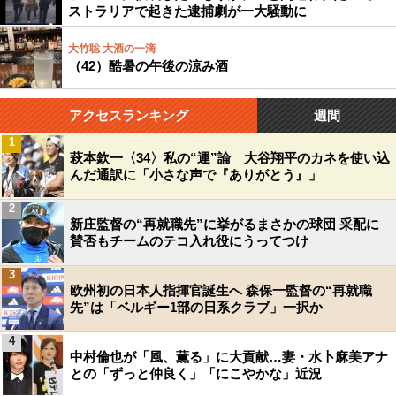
ストラリアで起きた逮捕劇が一大騒動に
大竹聡 大酒の一滴
（42）酷暑の午後の涼み酒
アクセスランキング
週間
1
萩本欽一〈34〉私の“運”論 大谷翔平のカネを使い込
んだ通訳に「小さな声で『ありがとう』」
2
新庄監督の“再就職先”に挙がるまさかの球団 采配に
賛否もチームのテコ入れ役にうってつけ
3
欧州初の日本人指揮官誕生へ 森保一監督の“再就職
先”は「ベルギー1部の日系クラブ」一択か
4
中村倫也が「風、薫る」に大貢献…妻・水卜麻美アナ
との「ずっと仲良く」「にこやかな」近況