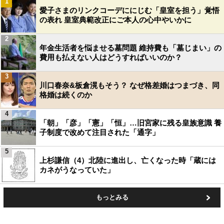
1
愛子さまのリンクコーデににじむ「皇室を担う」覚悟
の表れ 皇室典範改正にご本人の心中やいかに
2
年金生活者を悩ませる墓問題 維持費も「墓じまい」の
費用も払えない人はどうすればいいのか？
3
川口春奈&板倉滉もそう？ なぜ格差婚はつまづき、同
格婚は続くのか
4
「朝」「彦」「憲」「恒」…旧宮家に残る皇族意識 養
子制度で改めて注目された「通字」
5
上杉謙信（4）北陸に進出し、亡くなった時「蔵には
カネがうなっていた」
もっとみる