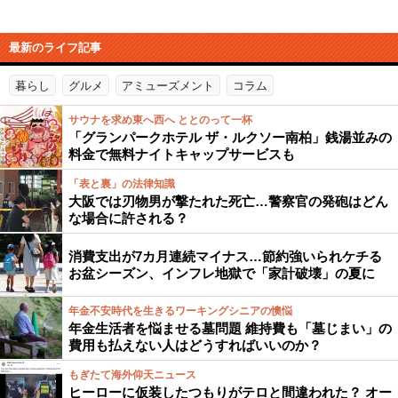
最新のライフ記事
暮らし
グルメ
アミューズメント
コラム
サウナを求め東へ西へ ととのって一杯
「グランパークホテル ザ・ルクソー南柏」銭湯並みの
料金で無料ナイトキャップサービスも
「表と裏」の法律知識
大阪では刃物男が撃たれた死亡…警察官の発砲はどん
な場合に許される？
消費支出が7カ月連続マイナス…節約強いられケチる
お盆シーズン、インフレ地獄で「家計破壊」の夏に
年金不安時代を生きるワーキングシニアの懊悩
年金生活者を悩ませる墓問題 維持費も「墓じまい」の
費用も払えない人はどうすればいいのか？
もぎたて海外仰天ニュース
ヒーローに仮装したつもりがテロと間違われた？ オー