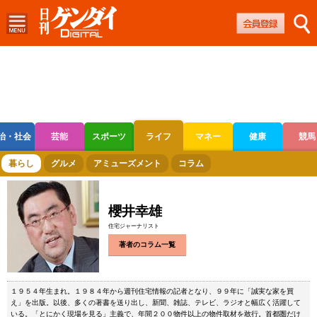
治・社会
芸能
スポーツ
ライフ
マネー
健康
競馬
ボートレース
競輪
オートレース
暮らし
グルメ
アミューズメント
コラム
櫻井幸雄
住宅ジャーナリスト
著者のコラム一覧
１９５４年生まれ。１９８４年から週刊住宅情報の記者となり、９９年に「誠実な家を買
え」を出版。以後、多くの著書を送り出し、新聞、雑誌、テレビ、ラジオと幅広く活躍して
いる。「とにかく現場を見る」主義で、年間２００物件以上の物件取材を敢行。首都圏だけ