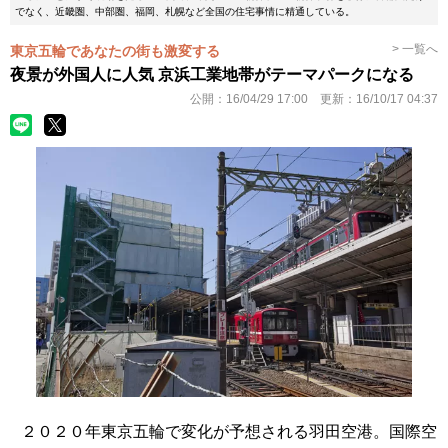
でなく、近畿圏、中部圏、福岡、札幌など全国の住宅事情に精通している。
> 一覧へ
東京五輪であなたの街も激変する
夜景が外国人に人気 京浜工業地帯がテーマパークになる
公開：
16/04/29 17:00
更新：
16/10/17 04:37
２０２０年東京五輪で変化が予想される羽田空港。国際空