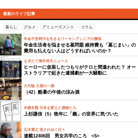
最新のライフ記事
暮らし
グルメ
アミューズメント
コラム
年金不安時代を生きるワーキングシニアの懊悩
年金生活者を悩ませる墓問題 維持費も「墓じまい」の
費用も払えない人はどうすればいいのか？
もぎたて海外仰天ニュース
ヒーローに仮装したつもりがテロと間違われた？ オー
ストラリアで起きた逮捕劇が一大騒動に
大竹聡 大酒の一滴
（42）酷暑の午後の涼み酒
本郷史観 日本を変えた傑物たち
上杉謙信（5）晩年に「義」の世界に気づいた
五木寛之 流されゆく日々
連載12406回 男女共学のころ <5>