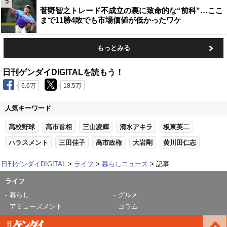
5
菅野智之トレード不成立の裏に致命的な“前科”…ここ
まで11勝4敗でも市場価値が低かったワケ
もっとみる
日刊ゲンダイDIGITALを読もう！
6.6万
18.5万
人気キーワード
高校野球
高市首相
三山凌輝
清水アキラ
板東英二
ハラスメント
三田佳子
高市政権
大岩剛
黄川田仁志
日刊ゲンダイDIGITAL
ライフ
暮らしニュース
記事
ライフ
暮らし
グルメ
アミューズメント
コラム