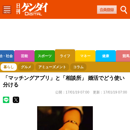
治・社会
芸能
スポーツ
ライフ
マネー
健康
競馬
ボートレース
競輪
オートレース
暮らし
グルメ
アミューズメント
コラム
「マッチングアプリ」と「相談所」 婚活でどう使い
分ける
公開：
17/01/19 07:00
更新：
17/01/19 07:00