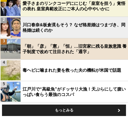
愛子さまのリンクコーデににじむ「皇室を担う」覚悟
の表れ 皇室典範改正にご本人の心中やいかに
2
川口春奈&板倉滉もそう？ なぜ格差婚はつまづき、同
格婚は続くのか
3
「朝」「彦」「憲」「恒」…旧宮家に残る皇族意識 養
子制度で改めて注目された「通字」
4
毒ヘビに噛まれた妻を救った夫の機転が米国で話題
5
江戸川で“高級魚”がドッサリ大漁！天ぷらにして腹い
っぱい食らう最強のコスパ
もっとみる