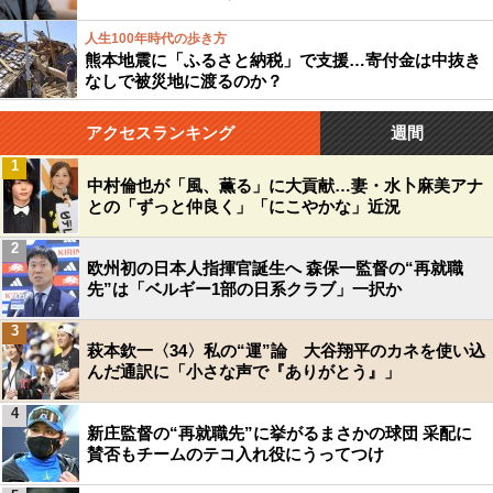
人生100年時代の歩き方
熊本地震に「ふるさと納税」で支援…寄付金は中抜き
なしで被災地に渡るのか？
アクセスランキング
週間
1
中村倫也が「風、薫る」に大貢献…妻・水卜麻美アナ
との「ずっと仲良く」「にこやかな」近況
2
欧州初の日本人指揮官誕生へ 森保一監督の“再就職
先”は「ベルギー1部の日系クラブ」一択か
3
萩本欽一〈34〉私の“運”論 大谷翔平のカネを使い込
んだ通訳に「小さな声で『ありがとう』」
4
新庄監督の“再就職先”に挙がるまさかの球団 采配に
賛否もチームのテコ入れ役にうってつけ