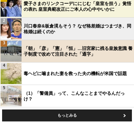
愛子さまのリンクコーデににじむ「皇室を担う」覚悟
の表れ 皇室典範改正にご本人の心中やいかに
2
川口春奈&板倉滉もそう？ なぜ格差婚はつまづき、同
格婚は続くのか
3
「朝」「彦」「憲」「恒」…旧宮家に残る皇族意識 養
子制度で改めて注目された「通字」
4
毒ヘビに噛まれた妻を救った夫の機転が米国で話題
5
（1）「警備員」って、こんなことまでやるんだっ
け？
もっとみる