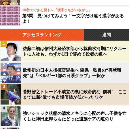
10秒でできる脳トレ「漢字まちがいさがし」
第3問 見つけてみよう！一文字だけ違う漢字がある
よ！
アクセスランキング
週間
1
佐藤二朗は信州大経済学部から就職氷河期にリクルー
トに入社も、わずか1日で辞めて役者の道へ
2
欧州初の日本人指揮官誕生へ 森保一監督の“再就職
先”は「ベルギー1部の日系クラブ」一択か
3
菅野智之トレード不成立の裏に致命的な“前科”…ここ
まで11勝4敗でも市場価値が低かったワケ
4
強いショック状態の清水アキラに心配の声…子供を亡
くした神田正輝らもたどった遺族ケアの道のり