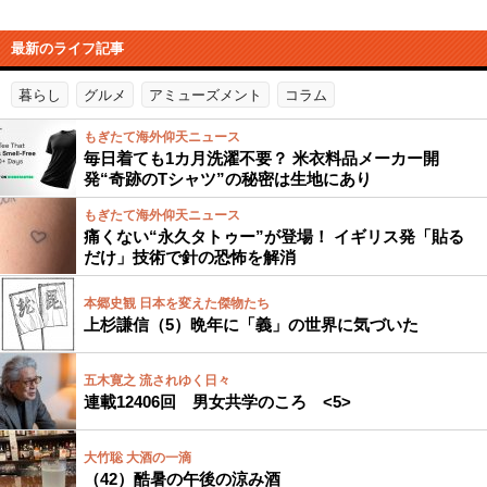
最新のライフ記事
暮らし
グルメ
アミューズメント
コラム
もぎたて海外仰天ニュース
毎日着ても1カ月洗濯不要？ 米衣料品メーカー開
発“奇跡のTシャツ”の秘密は生地にあり
もぎたて海外仰天ニュース
痛くない“永久タトゥー”が登場！ イギリス発「貼る
だけ」技術で針の恐怖を解消
本郷史観 日本を変えた傑物たち
上杉謙信（5）晩年に「義」の世界に気づいた
五木寛之 流されゆく日々
連載12406回 男女共学のころ <5>
大竹聡 大酒の一滴
（42）酷暑の午後の涼み酒