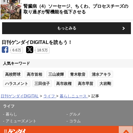
5
腎臓病（4）ソーセージ、ちくわ、プロセスチーズの
取り過ぎが腎機能を低下させる
もっとみる
日刊ゲンダイDIGITALを読もう！
6.6万
18.5万
人気キーワード
高校野球
高市首相
三山凌輝
青木歌音
清水アキラ
ハラスメント
三田佳子
高市政権
高市早苗
大岩剛
日刊ゲンダイDIGITAL
ライフ
暮らしニュース
記事
ライフ
暮らし
グルメ
アミューズメント
コラム