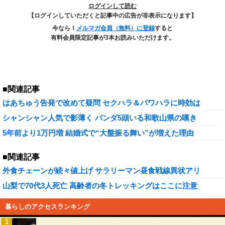
ログインして読む
【ログインしていただくと記事中の広告が非表示になります】
今なら！
メルマガ会員（無料）に登録
すると
有料会員限定記事が3本お読みいただけます。
■関連記事
はあちゅう告発で改めて疑問 セクハラ＆パワハラに時効は
シャンシャン人気で影薄く パンダ5頭いる和歌山県の嘆き
5年前より1万円増 結婚式で“大盤振る舞い”が増えた理由
■関連記事
外食チェーンが続々値上げ サラリーマン昼食戦線異状アリ
山梨で70代3人死亡 高齢者の冬トレッキングはここに注意
暮らしのアクセスランキング
1