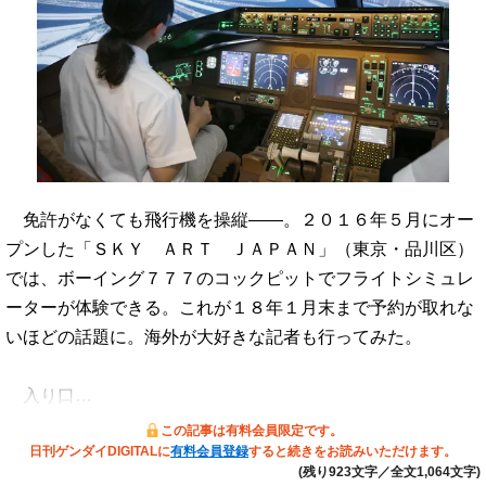
免許がなくても飛行機を操縦――。２０１６年５月にオー
プンした「ＳＫＹ ＡＲＴ ＪＡＰＡＮ」（東京・品川区）
では、ボーイング７７７のコックピットでフライトシミュレ
ーターが体験できる。これが１８年１月末まで予約が取れな
いほどの話題に。海外が大好きな記者も行ってみた。
入り口…
この記事は有料会員限定です。
日刊ゲンダイDIGITALに
有料会員登録
すると続きをお読みいただけます。
(残り923文字／全文1,064文字)