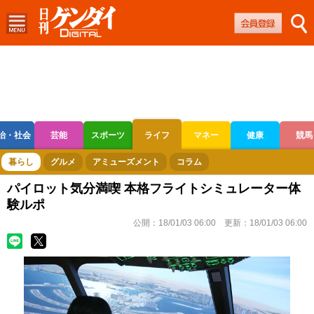
治・社会
芸能
スポーツ
ライフ
マネー
健康
競馬
ボートレース
競輪
オートレース
暮らし
グルメ
アミューズメント
コラム
パイロット気分満喫 本格フライトシミュレーター体
験ルポ
公開：
18/01/03 06:00
更新：
18/01/03 06:00