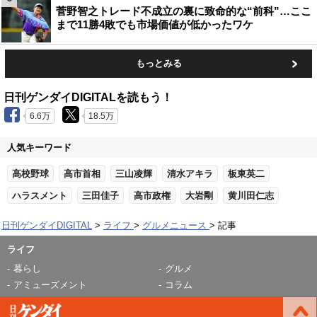
菅野智之トレード不成立の裏に致命的な“前科”…ここ
まで11勝4敗でも市場価値が低かったワケ
もっとみる
日刊ゲンダイDIGITALを読もう！
6.6万
18.5万
人気キーワード
高校野球
高市首相
三山凌輝
清水アキラ
板東英二
ハラスメント
三田佳子
高市政権
大岩剛
黄川田仁志
日刊ゲンダイDIGITAL
ライフ
グルメニュース
記事
ライフ
暮らし
グルメ
アミューズメント
コラム