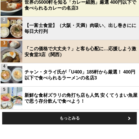
世界の5000軒を知る「カレー細胞」厳選 400円以下で
食べられるカレーの名店3
2
【一富士食堂】（大阪・天満）肉吸い、出し巻きにに
毎日大行列
3
「この価格で大丈夫？」と客も心配に…応援しよう激
安食堂3店（関西）
4
チャン・タライ氏が「U400」185軒から厳選！ 400円
以下で食べられるラーメンの名店3
5
新鮮な食材ズラリの角打ち店も人気 安くてうまい魚屋
で思う存分飲んで食べよう！
もっとみる