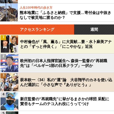
人生100年時代の歩き方
熊本地震に「ふるさと納税」で支援…寄付金は中抜き
なしで被災地に渡るのか？
アクセスランキング
週間
1
中村倫也が「風、薫る」に大貢献…妻・水卜麻美アナ
との「ずっと仲良く」「にこやかな」近況
2
欧州初の日本人指揮官誕生へ 森保一監督の“再就職
先”は「ベルギー1部の日系クラブ」一択か
3
萩本欽一〈34〉私の“運”論 大谷翔平のカネを使い込
んだ通訳に「小さな声で『ありがとう』」
4
新庄監督の“再就職先”に挙がるまさかの球団 采配に
賛否もチームのテコ入れ役にうってつけ
5