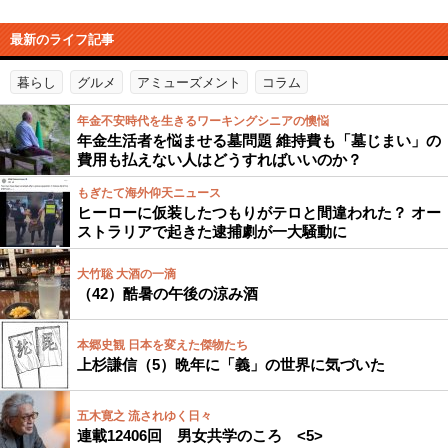
最新のライフ記事
暮らし
グルメ
アミューズメント
コラム
年金不安時代を生きるワーキングシニアの懊悩
年金生活者を悩ませる墓問題 維持費も「墓じまい」の
費用も払えない人はどうすればいいのか？
もぎたて海外仰天ニュース
ヒーローに仮装したつもりがテロと間違われた？ オー
ストラリアで起きた逮捕劇が一大騒動に
大竹聡 大酒の一滴
（42）酷暑の午後の涼み酒
本郷史観 日本を変えた傑物たち
上杉謙信（5）晩年に「義」の世界に気づいた
五木寛之 流されゆく日々
連載12406回 男女共学のころ <5>