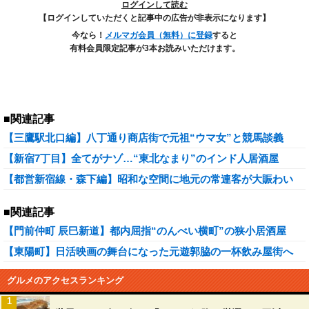
ログインして読む
【ログインしていただくと記事中の広告が非表示になります】
今なら！
メルマガ会員（無料）に登録
すると
有料会員限定記事が3本お読みいただけます。
■関連記事
【三鷹駅北口編】八丁通り商店街で元祖“ウマ女”と競馬談義
【新宿7丁目】全てがナゾ…“東北なまり”のインド人居酒屋
【都営新宿線・森下編】昭和な空間に地元の常連客が大賑わい
■関連記事
【門前仲町 辰巳新道】都内屈指“のんべい横町”の狭小居酒屋
【東陽町】日活映画の舞台になった元遊郭脇の一杯飲み屋街へ
グルメのアクセスランキング
1