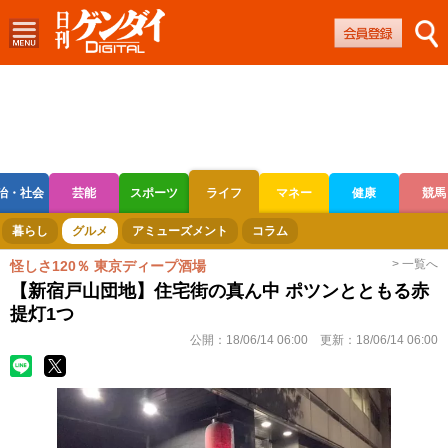
治・社会
芸能
スポーツ
ライフ
マネー
健康
競馬
ボートレース
競輪
オートレース
暮らし
グルメ
アミューズメント
コラム
> 一覧へ
怪しさ120％ 東京ディープ酒場
【新宿戸山団地】住宅街の真ん中 ポツンとともる赤
提灯1つ
公開：
18/06/14 06:00
更新：
18/06/14 06:00