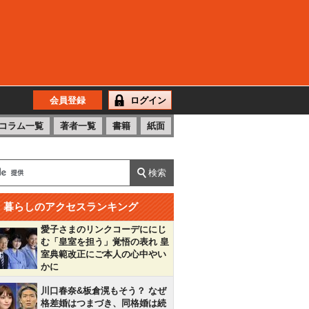
会員登録
ログイン
コラム一覧
著者一覧
書籍
紙面
暮らしのアクセスランキング
愛子さまのリンクコーデににじ
む「皇室を担う」覚悟の表れ 皇
室典範改正にご本人の心中やい
かに
川口春奈&板倉滉もそう？ なぜ
格差婚はつまづき、同格婚は続