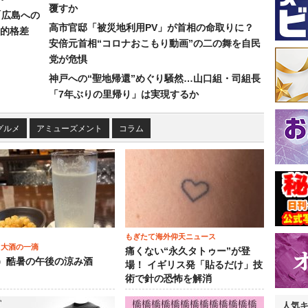
覆すか
「広島への
高市官邸「被災地利用PV」が首相の命取りに？
的格差
安倍元首相“コロナおこもり動画”の二の舞を自民
党が危惧
神戸への“聖地帰還”めぐり騒然…山口組・司組長
「7年ぶりの里帰り」は実現するか
グルメ
アミューズメント
コラム
もぎたて海外仰天ニュース
 大酒の一滴
痛くない“永久タトゥー”が登
2）酷暑の午後の涼み酒
場！ イギリス発「貼るだけ」技
術で針の恐怖を解消
人気