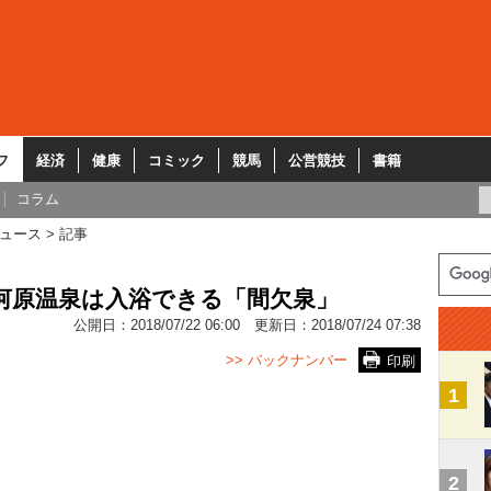
フ
経済
健康
コミック
競馬
公営競技
書籍
コラム
ュース
記事
河原温泉は入浴できる「間欠泉」
公開日：
2018/07/22 06:00
更新日：
2018/07/24 07:38
>> バックナンバー
印刷
1
2