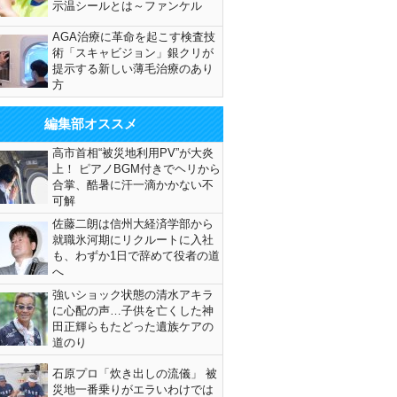
示温シールとは～ファンケル
AGA治療に革命を起こす検査技
術「スキャビジョン」銀クリが
提示する新しい薄毛治療のあり
方
編集部オススメ
高市首相“被災地利用PV”が大炎
上！ ピアノBGM付きでヘリから
合掌、酷暑に汗一滴かかない不
可解
佐藤二朗は信州大経済学部から
就職氷河期にリクルートに入社
も、わずか1日で辞めて役者の道
へ
強いショック状態の清水アキラ
に心配の声…子供を亡くした神
田正輝らもたどった遺族ケアの
道のり
石原プロ「炊き出しの流儀」 被
災地一番乗りがエラいわけでは