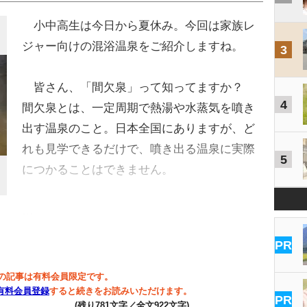
小中高生は今日から夏休み。今回は家族レ
ジャー向けの混浴温泉をご紹介しますね。
3
皆さん、「間欠泉」って知ってますか？
4
間欠泉とは、一定周期で熱湯や水蒸気を噴き
出す温泉のこと。日本全国にありますが、ど
れも見学できるだけで、噴き出る温泉に実際
5
につかることはできません。
…
PR
の記事は有料会員限定です。
有料会員登録
すると続きをお読みいただけます。
PR
(残り781文字／全文922文字)