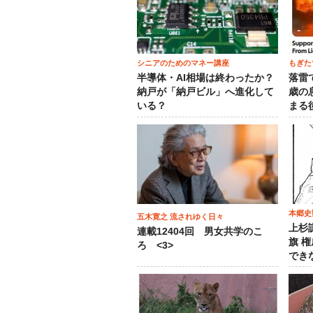
シニアのためのマネー講座
もぎた
半導体・AI相場は終わったか？
落雷
納戸が「納戸ビル」へ進化して
歳の
いる？
まる
本郷史
五木寛之 流されゆく日々
上杉
連載12404回 男女共学のこ
旗 
ろ <3>
でき