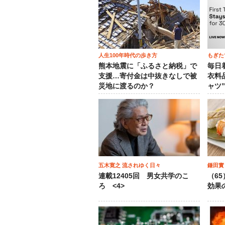
人生100年時代の歩き方
もぎた
熊本地震に「ふるさと納税」で
毎日
支援…寄付金は中抜きなしで被
衣料
災地に渡るのか？
ャツ
五木寛之 流されゆく日々
鎌田實
連載12405回 男女共学のこ
（6
ろ <4>
効果