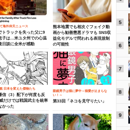
5
て海外仰天ニュース
熊本地震でも相次ぐフェイク動
でトラックを失った父に9
画から勧善懲悪ドラマも SNS収
息子は…米ユタ州での心温
益化モデルで問われる表現規制
後日談に全米が感動
の可能性
6
7
観 日本を変えた傑物たち
眼鏡男子は猫に夢中～猫愛が止まらな
8
謙信（3）配下が何度も反
い！～
権威だけでは戦国武士を統率
第33回「ネコを見守りたい」
なかった
9