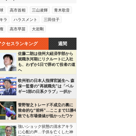
球
高市首相
三山凌輝
青木歌音
キラ
ハラスメント
三田佳子
権
高市早苗
大岩剛
アクセスランキング
週間
佐藤二朗は信州大経済学部から
就職氷河期にリクルートに入社
も、わずか1日で辞めて役者の道
へ
欧州初の日本人指揮官誕生へ 森
保一監督の“再就職先”は「ベル
ギー1部の日系クラブ」一択か
菅野智之トレード不成立の裏に
致命的な“前科”…ここまで11勝4
敗でも市場価値が低かったワケ
強いショック状態の清水アキラ
に心配の声…子供を亡くした神