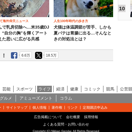
10
て海外仰天ニュース
人生100年時代の歩き方
んで乳房切除へ…米35歳DJ
犬猫は体温調節が苦手、しかも
、“自分の胸”を輝くアート
夏バテは胃腸に出る…そんなと
えた思いに広がる共感
きの対処法とは？
う！
6.6万
18.5万
芸能
スポーツ
ライフ
経済
健康
コミック
競馬
公営
グルメ
アミューズメント
コラム
ー
サイトマップ
個人情報
著作権
リンク
定期購読申込み
広告掲載について
会社概要
採用情報
よくある質問・お問い合わせ
Copyright (C) Nikkan Gendai. All Rights Reserved