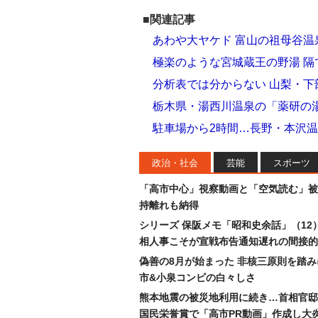
■関連記事
あわや大ヤケド 富山の祖母谷
極楽のような宮城蔵王の野湯 
分析表では分からない 山梨・
栃木県・湯西川温泉の「薬研の
駐車場から2時間…長野・本沢温
政治・社会
芸能
スポーツ
「高市中心」視察動画と「空気読む」被
持離れも納得
シリーズ 保阪メモ「昭和史余話」（12
相人事こそが宣戦布告通知遅れの間接的
偽善の8月が始まった 非核三原則を踏
市&小泉コンビの白々しさ
熊本地震の被災地利用に続き…首相官邸
国民栄誉賞で「高市PR動画」作成し大