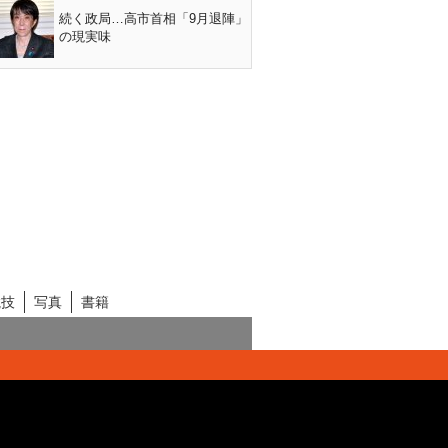
続く政局…高市首相「9月退陣」
の現実味
競技
写真
書籍