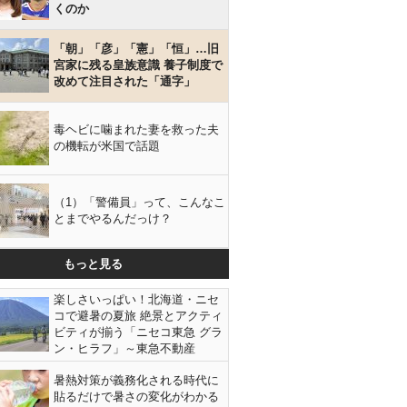
くのか
「朝」「彦」「憲」「恒」…旧
宮家に残る皇族意識 養子制度で
改めて注目された「通字」
毒ヘビに噛まれた妻を救った夫
の機転が米国で話題
（1）「警備員」って、こんなこ
とまでやるんだっけ？
もっと見る
楽しさいっぱい！北海道・ニセ
コで避暑の夏旅 絶景とアクティ
ビティが揃う「ニセコ東急 グラ
ン・ヒラフ」～東急不動産
暑熱対策が義務化される時代に
貼るだけで暑さの変化がわかる