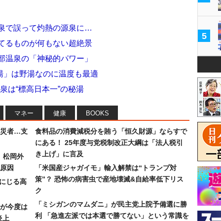
温泉で誤って灼熱の源泉に…
5
隔てるものが何もない超絶景
下部温泉の「神秘的パワー」
湯」は野湯なのに温度も最適
泉は“標高日本一”の秘湯
マネー
健康
BOOKS
災者…支
食料品の消費減税分を賄う「恒久財源」ならすで
にある！ 25年度与党税制改正大綱は「法人税引
き上げ」に言及
）松岡外
原因
「米国産ジャガイモ」輸入解禁は“トランプ対
策”？ 恐怖の病害虫で産地壊滅&自給率低下リス
みにじる高
ク
「ミシガンのマムダニ」が民主党上院予備選に勝
が今度は
利 「急進左派では本選で勝てない」という常識を
炎上