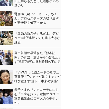
田正輝らもたどった遺族ケアの
道のり
腎臓病（4）ソーセージ、ちく
わ、プロセスチーズの取り過ぎ
が腎機能を低下させる
「最強の新弟子」旭富士、デビ
ュー4場所連続Ｖでも残る大きな
課題
高市首相の早過ぎた「熊本訪
問」の背景…震災から1週間たた
ず“視察強行”に批判殺到の案の定
「VIVANT」1強ムードの陰で…
蒼井優「Tシャツが乾くまで」が
呼び覚ます"連ドラ本来の快感"
愛子さまのリンクコーデににじ
む「皇室を担う」覚悟の表れ 皇
室典範改正にご本人の心中やい
かに