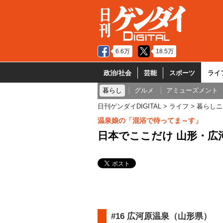
6.6万
18.5万
政治/社会
芸能
スポーツ
ライ
暮らし
グルメ
アミューズメント
日刊ゲンダイDIGITAL
ライフ
暮らしニ
温泉娘の「混浴で待ってま～す」
日本でここだけ 山形・広
#16 広河原温泉（山形県）