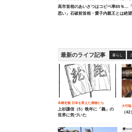
高市首相のあいさつはコピペ率85％…
思い」石破前首相・愛子内親王とは絶望
最新のライフ記事
暮らし
本郷史観 日本を変えた傑物たち
大竹聡
上杉謙信（5）晩年に「義」の
（4
世界に気づいた