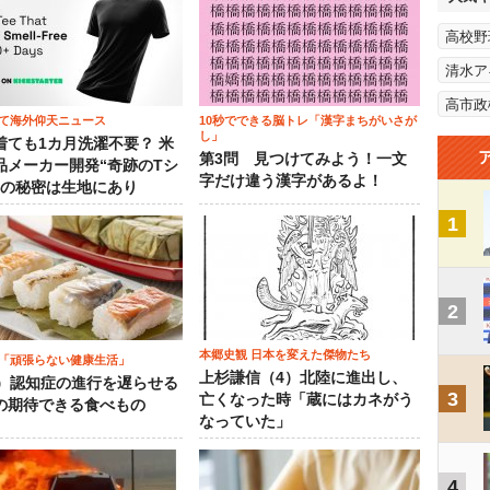
高校野
清水ア
高市政
て海外仰天ニュース
10秒でできる脳トレ「漢字まちがいさが
し」
着ても1カ月洗濯不要？ 米
第3問 見つけてみよう！一文
品メーカー開発“奇跡のTシ
字だけ違う漢字があるよ！
”の秘密は生地にあり
1
2
本郷史観 日本を変えた傑物たち
「頑張らない健康生活」
上杉謙信（4）北陸に進出し、
5）認知症の進行を遅らせる
3
亡くなった時「蔵にはカネがう
の期待できる食べもの
なっていた」
4