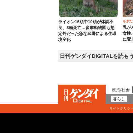
もぎた
ライオン16頭中10頭が体調不
乳が
良、3頭死亡…多摩動物園も想
女性
定外だった急な猛暑による住環
に変
境変化
日刊ゲンダイDIGITALを読も
政治/社会
暮らし
サイトポリシ