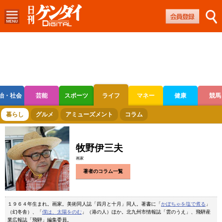
治・社会
芸能
スポーツ
ライフ
マネー
健康
競馬
ボートレース
競輪
オートレース
暮らし
グルメ
アミューズメント
コラム
牧野伊三夫
画家
著者のコラム一覧
１９６４年生まれ。画家。美術同人誌「四月と十月」同人。著書に「
かぼちゃを塩で煮る
」
（幻冬舎）、「
僕は、太陽をのむ
」（港の人）ほか。北九州市情報誌「雲のうえ」、飛騨産
業広報誌「飛騨」編集委員。