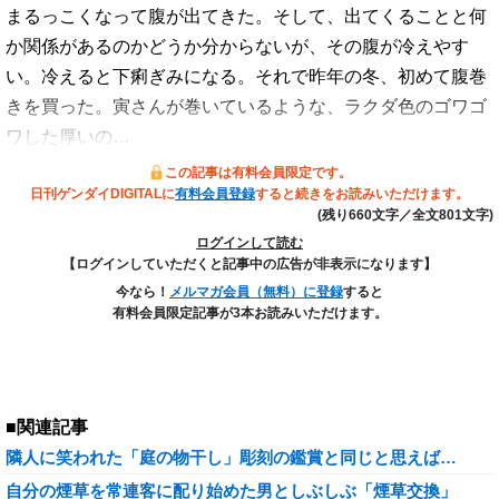
まるっこくなって腹が出てきた。そして、出てくることと何
か関係があるのかどうか分からないが、その腹が冷えやす
い。冷えると下痢ぎみになる。それで昨年の冬、初めて腹巻
きを買った。寅さんが巻いているような、ラクダ色のゴワゴ
ワした厚いの…
この記事は有料会員限定です。
日刊ゲンダイDIGITALに
有料会員登録
すると続きをお読みいただけます。
(残り660文字／全文801文字)
ログインして読む
【ログインしていただくと記事中の広告が非表示になります】
今なら！
メルマガ会員（無料）に登録
すると
有料会員限定記事が3本お読みいただけます。
■関連記事
隣人に笑われた「庭の物干し」彫刻の鑑賞と同じと思えば…
自分の煙草を常連客に配り始めた男としぶしぶ「煙草交換」