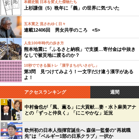
本郷史観 日本を変えた傑物たち
上杉謙信（5）晩年に「義」の世界に気づいた
五木寛之 流されゆく日々
連載12406回 男女共学のころ <5>
人生100年時代の歩き方
熊本地震に「ふるさと納税」で支援…寄付金は中抜き
なしで被災地に渡るのか？
10秒でできる脳トレ「漢字まちがいさがし」
第3問 見つけてみよう！一文字だけ違う漢字がある
よ！
アクセスランキング
週間
1
中村倫也が「風、薫る」に大貢献…妻・水卜麻美アナ
との「ずっと仲良く」「にこやかな」近況
2
欧州初の日本人指揮官誕生へ 森保一監督の“再就職
先”は「ベルギー1部の日系クラブ」一択か