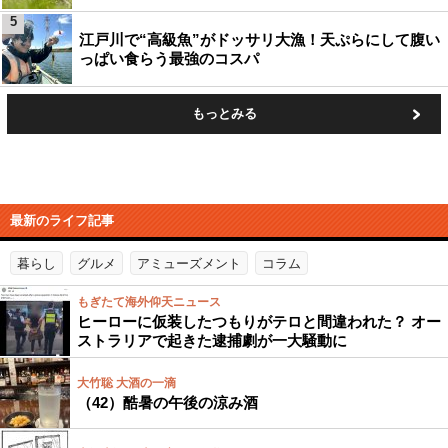
5
江戸川で“高級魚”がドッサリ大漁！天ぷらにして腹い
っぱい食らう最強のコスパ
もっとみる
最新のライフ記事
暮らし
グルメ
アミューズメント
コラム
もぎたて海外仰天ニュース
ヒーローに仮装したつもりがテロと間違われた？ オー
ストラリアで起きた逮捕劇が一大騒動に
大竹聡 大酒の一滴
（42）酷暑の午後の涼み酒