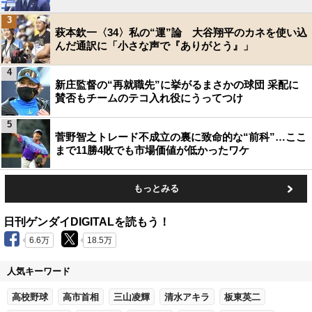
3
萩本欽一〈34〉私の“運”論 大谷翔平のカネを使い込
んだ通訳に「小さな声で『ありがとう』」
4
新庄監督の“再就職先”に挙がるまさかの球団 采配に
賛否もチームのテコ入れ役にうってつけ
5
菅野智之トレード不成立の裏に致命的な“前科”…ここ
まで11勝4敗でも市場価値が低かったワケ
もっとみる
日刊ゲンダイDIGITALを読もう！
6.6万
18.5万
人気キーワード
高校野球
高市首相
三山凌輝
清水アキラ
板東英二