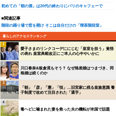
初めての「朝の酒」は20代の終わりにパリのキャフェーで
■関連記事
階段の踊り場で窓を開け そこは自分だけの「喫茶階段室」
暮らしのアクセスランキング
1
愛子さまのリンクコーデににじむ「皇室を担う」覚悟
の表れ 皇室典範改正にご本人の心中やいかに
2
川口春奈&板倉滉もそう？ なぜ格差婚はつまづき、同
格婚は続くのか
3
「朝」「彦」「憲」「恒」…旧宮家に残る皇族意識 養
子制度で改めて注目された「通字」
4
毒ヘビに噛まれた妻を救った夫の機転が米国で話題