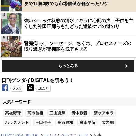
まで11勝4敗でも市場価値が低かったワケ
4
強いショック状態の清水アキラに心配の声…子供を亡
くした神田正輝らもたどった遺族ケアの道のり
5
腎臓病（4）ソーセージ、ちくわ、プロセスチーズの
取り過ぎが腎機能を低下させる
もっとみる
日刊ゲンダイDIGITALを読もう！
6.6万
18.5万
人気キーワード
高校野球
高市首相
三山凌輝
青木歌音
清水アキラ
ハラスメント
三田佳子
高市政権
高市早苗
大岩剛
日刊ゲンダイDIGITAL
ライフ
グルメニュース
記事