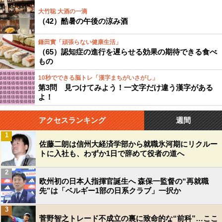
大竹聡 大酒の一滴
（42）酷暑の午後の涼み酒
鎌田實「頑張らない健康生活」
（65）認知症の進行を遅らせる効果の期待できる食べ
もの
10秒でできる脳トレ「漢字まちがいさがし」
第3問 見つけてみよう！一文字だけ違う漢字がある
よ！
アクセスランキング
週間
1
佐藤二朗は信州大経済学部から就職氷河期にリクルー
トに入社も、わずか1日で辞めて役者の道へ
2
欧州初の日本人指揮官誕生へ 森保一監督の“再就職
先”は「ベルギー1部の日系クラブ」一択か
3
菅野智之トレード不成立の裏に致命的な“前科”…ここ