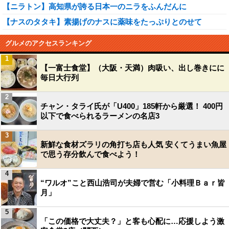
【ニラトン】高知県が誇る日本一のニラをふんだんに
【ナスのタタキ】素揚げのナスに薬味をたっぷりとのせて
グルメのアクセスランキング
1
【一富士食堂】（大阪・天満）肉吸い、出し巻きにに
毎日大行列
2
チャン・タライ氏が「U400」185軒から厳選！ 400円
以下で食べられるラーメンの名店3
3
新鮮な食材ズラリの角打ち店も人気 安くてうまい魚屋
で思う存分飲んで食べよう！
4
“ワルオ”こと西山浩司が夫婦で営む「小料理Ｂａｒ皆
月」
5
「この価格で大丈夫？」と客も心配に…応援しよう激