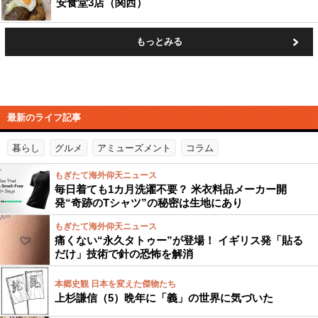
安食堂3店（関西）
もっとみる
最新のライフ記事
暮らし
グルメ
アミューズメント
コラム
もぎたて海外仰天ニュース
毎日着ても1カ月洗濯不要？ 米衣料品メーカー開
発“奇跡のTシャツ”の秘密は生地にあり
もぎたて海外仰天ニュース
痛くない“永久タトゥー”が登場！ イギリス発「貼る
だけ」技術で針の恐怖を解消
本郷史観 日本を変えた傑物たち
上杉謙信（5）晩年に「義」の世界に気づいた