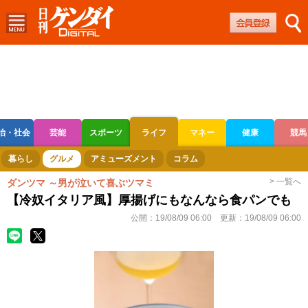
治・社会
芸能
スポーツ
ライフ
マネー
健康
競馬
ボートレース
競輪
オートレース
暮らし
グルメ
アミューズメント
コラム
> 一覧へ
ダンツマ ～男が泣いて喜ぶツマミ
【冷奴イタリア風】厚揚げにもなんなら食パンでも
公開：
19/08/09 06:00
更新：
19/08/09 06:00